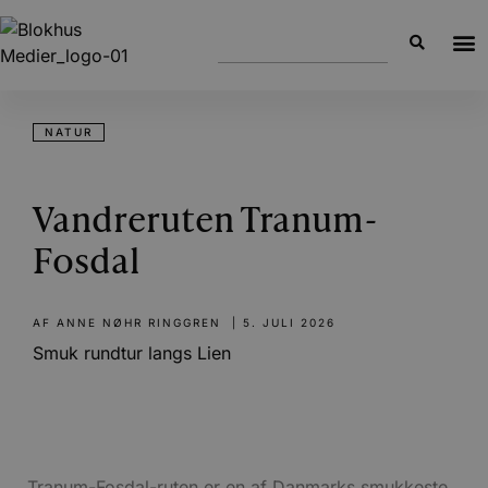
NATUR
Vandreruten Tranum-
Fosdal
AF
ANNE NØHR RINGGREN
|
5. JULI 2026
Smuk rundtur langs Lien
Tranum-Fosdal-ruten er en af Danmarks smukkeste