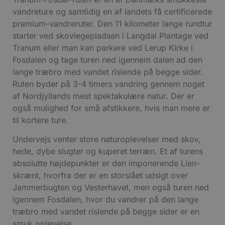
vandreture og samtidig en af landets få certificerede
premium-vandreruter. Den 11 kilometer lange rundtur
starter ved skovlegepladsen i Langdal Plantage ved
Tranum eller man kan parkere ved Lerup Kirke i
Fosdalen og tage turen ned igennem dalen ad den
lange træbro med vandet rislende på begge sider.
Ruten byder på 3-4 timers vandring gennem noget
af Nordjyllands mest spektakulære natur. Der er
også mulighed for små afstikkere, hvis man mere er
til kortere ture.
Undervejs venter store naturoplevelser med skov,
hede, dybe slugter og kuperet terræn. Et af turens
absolutte højdepunkter er den imponerende Lien-
skrænt, hvorfra der er en storslået udsigt over
Jammerbugten og Vesterhavet, men også turen ned
igennem Fosdalen, hvor du vandrer på den lange
træbro med vandet rislende på begge sider er en
smuk oplevelse.