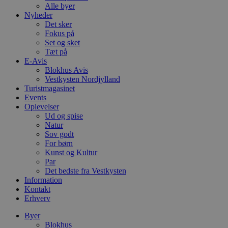
Alle byer
Nyheder
Det sker
Fokus på
Set og sket
Tæt på
E-Avis
Blokhus Avis
Vestkysten Nordjylland
Turistmagasinet
Events
Oplevelser
Ud og spise
Natur
Sov godt
For børn
Kunst og Kultur
Par
Det bedste fra Vestkysten
Information
Kontakt
Erhverv
Byer
Blokhus