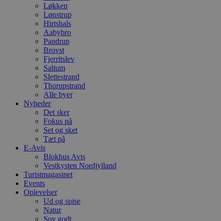
Løkken
Lønstrup
Hirtshals
Aabybro
Pandrup
Brovst
Fjerritslev
Saltum
Slettestrand
Thorupstrand
Alle byer
Nyheder
Det sker
Fokus på
Set og sket
Tæt på
E-Avis
Blokhus Avis
Vestkysten Nordjylland
Turistmagasinet
Events
Oplevelser
Ud og spise
Natur
Sov godt