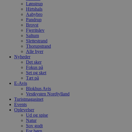
y
Lønstrup
f
Hirtshals
m
t
Aabybro
Pandrup
PHPSESSID
Session
C
PHP.net
Brovst
g
blokhus.dk
Fjerritslev
a
b
Saltum
s
Slettestrand
e
Thorupstrand
i
d
Alle byer
o
Nyheder
v
Det sker
b
Fokus på
D
e
Set og sket
g
Tæt på
n
E-Avis
h
b
Blokhus Avis
s
Vestkysten Nordjylland
w
Turistmagasinet
e
Events
e
o
Oplevelser
l
Ud og spise
e
Natur
m
Sov godt
CookieScriptConsent
4 uger 2
D
CookieScript
For børn