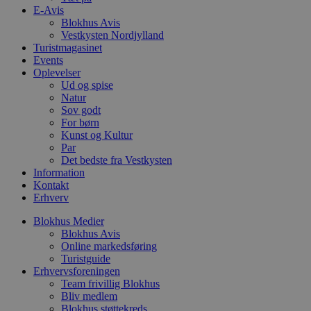
s
E-Avis
p
Blokhus Avis
f
i
Vestkysten Nordjylland
w
Turistmagasinet
r
Events
p
Oplevelser
b
s
Ud og spise
f
Natur
p
Sov godt
b
p
For børn
o
Kunst og Kultur
i
Par
d
Det bedste fra Vestkysten
p
b
Information
f
Kontakt
s
Erhverv
Blokhus Medier
Blokhus Avis
Online markedsføring
Udbyder
/
Turistguide
Navn
Udløbsdato
Beskrivelse
Domæne
Udbyder
/
Navn
Udløbsdato
Beskrivelse
Erhvervsforeningen
Domæne
Team frivillig Blokhus
pys_first_visit
.blokhus.dk
1 uge
Denne cookie
Udbyder
/
Navn
Udløbsdato
Beskr
bruges til at
Bliv medlem
_gid
1 dag
Denne cookie
Google LLC
Domæne
bestemme den
Google Anal
.blokhus.dk
Blokhus støttekreds