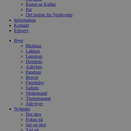
dage
b
blokhus.dk
Kunst og Kultur
C
Par
S
t
Det bedste fra Vestkysten
h
Information
p
Kontakt
s
b
Erhverv
e
a
Byer
S
Blokhus
c
f
Løkken
k
Lønstrup
Hirtshals
pys_start_session
.blokhus.dk
Session
D
Aabybro
b
o
Pandrup
b
Brovst
t
Fjerritslev
d
Saltum
g
h
Slettestrand
o
Thorupstrand
e
Alle byer
h
ti
Nyheder
Det sker
VISITOR_PRIVACY_METADATA
5 måneder
D
YouTube
Fokus på
4 uger
b
.youtube.com
Set og sket
g
b
Tæt på