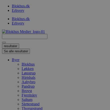
Videre
Blokhus.dk
til
Erhverv
indhold
Blokhus.dk
Erhverv
Search
...
resultater
Se alle resultater
Byer
Blokhus
Løkken
Lønstrup
Hirtshals
Aabybro
Pandrup
Brovst
Fjerritslev
Saltum
Slettestrand
Thorupstrand