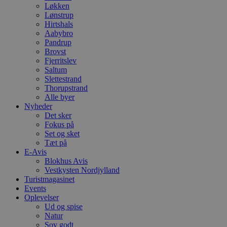
Løkken
Lønstrup
Hirtshals
Aabybro
Pandrup
Brovst
Fjerritslev
Saltum
Slettestrand
Thorupstrand
Alle byer
Nyheder
Det sker
Fokus på
Set og sket
Tæt på
E-Avis
Blokhus Avis
Vestkysten Nordjylland
Turistmagasinet
Events
Oplevelser
Ud og spise
Natur
Sov godt