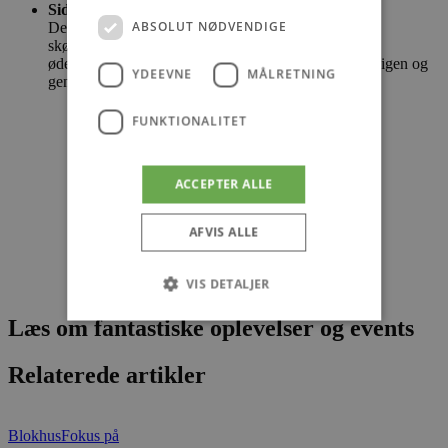
Side 6: Geometriske mønstre
ABSOLUT NØDVENDIGE
De geometriske mønstre er for det meste relateret til
skønheden i den ukrainske natur. Scenen skildrer
ødelæggelsen af ​​dette mønster, der kommer sammen igen og
YDEEVNE
MÅLRETNING
genopretter balance og orden.
FUNKTIONALITET
ACCEPTER ALLE
AFVIS ALLE
VIS DETALJER
Læs om fantastiske oplevelser og events
Absolut nødvendige
Ydeevne
Relaterede artikler
Målretning
Funktionalitet
Absolut nødvendige cookies muliggør
Blokhus
Fokus på
hjemmesidens grundlæggende funktionalitet