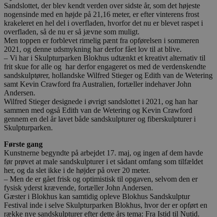
Sandslottet, der blev kendt verden over sidste år, som det højeste
nogensinde med en højde på 21,16 meter, er efter vinterens frost
krakeleret en hel del i overfladen, hvorfor det nu er blevet raspet i
overfladen, så de nu er så jævne som muligt.
Men toppen er forblevet rimelig pænt fra opførelsen i sommeren
2021, og denne udsmykning har derfor fået lov til at blive.
– Vi har i Skulpturparken Blokhus udtænkt et kreativt alternativ til
frit skue for alle og har derfor engageret os med de verdenskendte
sandskulptører, hollandske Wilfred Stieger og Edith van de Wetering
samt Kevin Crawford fra Australien, fortæller indehaver John
Andersen.
Wilfred Stieger designede i øvrigt sandslottet i 2021, og han har
sammen med også Edith van de Wetering og Kevin Crawford
gennem en del år lavet både sandskulpturer og fiberskulpturer i
Skulpturparken.
Første gang
Kunstnerne begyndte på arbejdet 17. maj, og ingen af dem havde
før prøvet at male sandskulpturer i et sådant omfang som tilfældet
her, og da slet ikke i de højder på over 20 meter.
– Men de er gået frisk og optimistisk til opgaven, selvom den er
fysisk yderst krævende, fortæller John Andersen.
Gæster i Blokhus kan samtidig opleve Blokhus Sandskulptur
Festival inde i selve Skulpturparken Blokhus, hvor der er opført en
række nye sandskulpturer efter dette års tema: Fra Istid til Nutid.