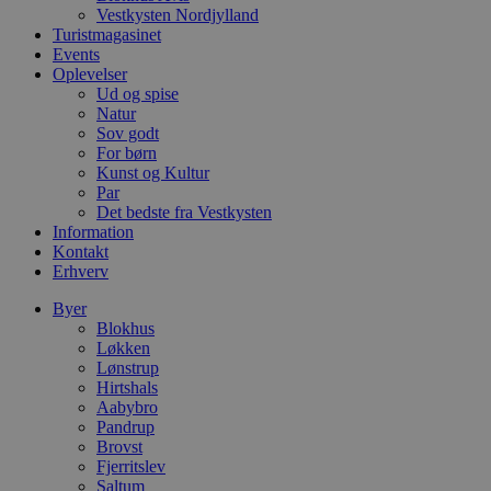
c
Vestkysten Nordjylland
f
Turistmagasinet
k
Events
pys_start_session
.blokhus.dk
Session
D
Oplevelser
b
Ud og spise
o
Natur
b
t
Sov godt
d
For børn
g
Kunst og Kultur
h
Par
o
e
Det bedste fra Vestkysten
h
Information
ti
Kontakt
VISITOR_PRIVACY_METADATA
5 måneder
D
Erhverv
YouTube
4 uger
b
.youtube.com
g
Byer
b
Blokhus
s
p
Løkken
f
Lønstrup
i
Hirtshals
w
Aabybro
r
p
Pandrup
b
Brovst
s
Fjerritslev
f
p
Saltum