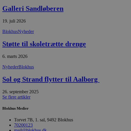
såsom brugerlogin og kontoadministration.
Galleri Sandløberen
Hjemmesiden kan ikke bruges korrekt uden de
absolut nødvendige cookies.
19. juli 2026
Udbyder
/
Navn
Udløbsdato
B
Domæne
Blokhus
Nyheder
pys_session_limit
.blokhus.dk
59 minutter
D
57
b
sekunder
b
Støtte til skoletrætte drenge
m
b
u
6. marts 2026
s
s
Nyheder
Blokhus
i
g
d
Sol og Strand flytter til Aalborg
f
h
y
26. september 2025
f
m
Se flere artikler
t
PHPSESSID
Session
C
PHP.net
Blokhus Medier
g
blokhus.dk
a
Torvet 7B, 1. sal, 9492 Blokhus
b
s
70200123
e
mail@blokhus.dk