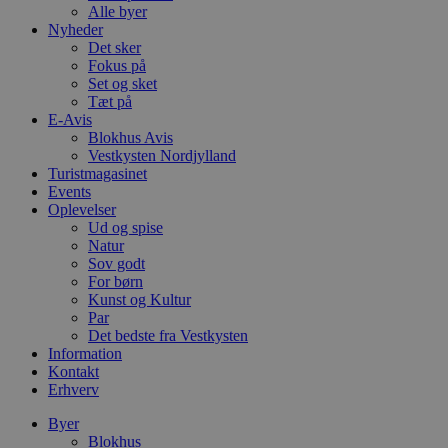
Alle byer
Nyheder
Det sker
Fokus på
Set og sket
Tæt på
E-Avis
Blokhus Avis
Vestkysten Nordjylland
Turistmagasinet
Events
Oplevelser
Ud og spise
Natur
Sov godt
For børn
Kunst og Kultur
Par
Det bedste fra Vestkysten
Information
Kontakt
Erhverv
Byer
Blokhus