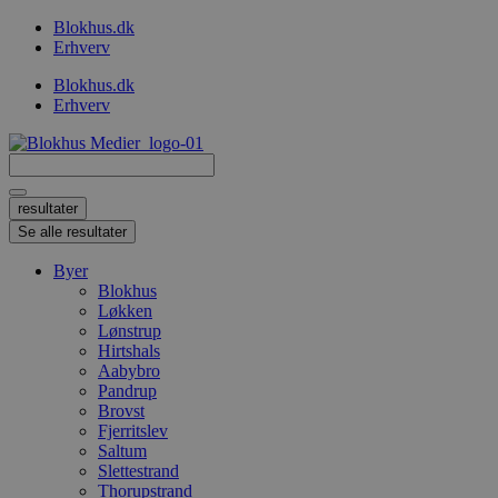
Videre
Blokhus.dk
til
Erhverv
indhold
Blokhus.dk
Erhverv
Search
...
resultater
Se alle resultater
Byer
Blokhus
Løkken
Lønstrup
Hirtshals
Aabybro
Pandrup
Brovst
Fjerritslev
Saltum
Slettestrand
Thorupstrand