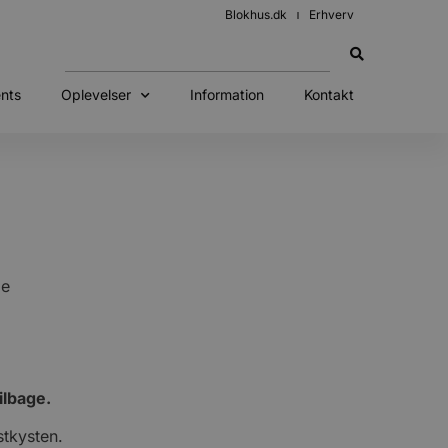
Blokhus.dk
Erhverv
nts
Oplevelser
Information
Kontakt
ge
ilbage.
stkysten.