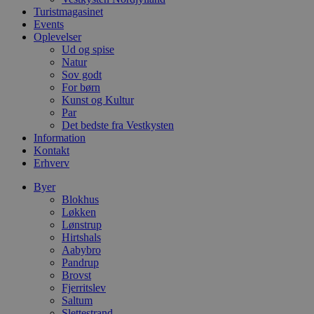
VISITOR_PRIVACY_METADATA
5 måneder
D
Turistmagasinet
YouTube
4 uger
b
.youtube.com
Events
g
Oplevelser
b
Ud og spise
s
p
Natur
f
Sov godt
i
For børn
w
r
Kunst og Kultur
p
Par
b
Det bedste fra Vestkysten
s
Information
f
p
Kontakt
b
Erhverv
p
o
Byer
i
d
Blokhus
p
Løkken
b
Lønstrup
f
s
Hirtshals
Aabybro
Pandrup
Brovst
Fjerritslev
Saltum
Udbyder
/
Navn
Udløbsdato
Beskrivelse
Domæne
Udbyder
/
Slettestrand