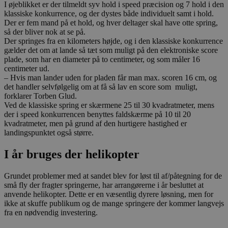
I øjeblikket er der tilmeldt syv hold i speed præcision og 7 hold i den
klassiske konkurrence, og der dystes både individuelt samt i hold.
Der er fem mand på et hold, og hver deltager skal have otte spring,
så der bliver nok at se på.
Der springes fra en kilometers højde, og i den klassiske konkurrence
gælder det om at lande så tæt som muligt på den elektroniske score
plade, som har en diameter på to centimeter, og som måler 16
centimeter ud.
– Hvis man lander uden for pladen får man max. scoren 16 cm, og
det handler selvfølgelig om at få så lav en score som muligt,
forklarer Torben Glud.
Ved de klassiske spring er skærmene 25 til 30 kvadratmeter, mens
der i speed konkurrencen benyttes faldskærme på 10 til 20
kvadratmeter, men på grund af den hurtigere hastighed er
landingspunktet også større.
I år bruges der helikopter
Grundet problemer med at sandet blev for løst til af/påtegning for de
små fly der fragter springerne, har arrangørerne i år besluttet at
anvende helikopter. Dette er en væsentlig dyrere løsning, men for
ikke at skuffe publikum og de mange springere der kommer langvejs
fra en nødvendig investering.