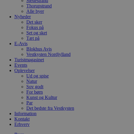
Slettestrand
Thorupstrand
Alle byer
Nyheder
Det sker
Fokus på
Set og sket
Tæt på
E-Avis
Blokhus Avis
Vestkysten Nordjylland
Turistmagasinet
Events
Oplevelser
Ud og spise
Natur
Sov godt
For børn
Kunst og Kultur
Par
Det bedste fra Vestkysten
Information
Kontakt
Erhverv