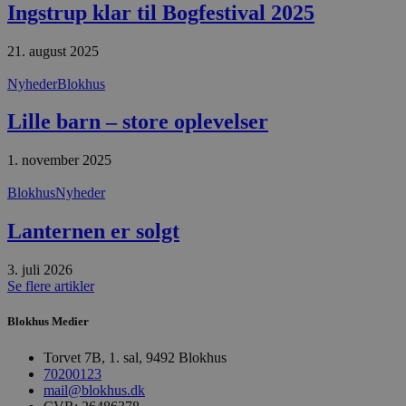
Ingstrup klar til Bogfestival 2025
g
d
f
h
21. august 2025
y
f
Nyheder
Blokhus
m
t
Lille barn – store oplevelser
PHPSESSID
Session
C
PHP.net
g
blokhus.dk
a
1. november 2025
b
s
e
Blokhus
Nyheder
i
d
Lanternen er solgt
o
v
b
D
3. juli 2026
e
Se flere artikler
g
n
h
Blokhus Medier
b
s
w
Torvet 7B, 1. sal, 9492 Blokhus
e
70200123
e
mail@blokhus.dk
o
l