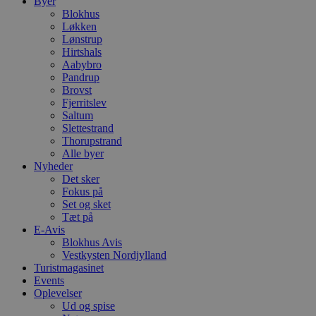
Byer
Blokhus
Løkken
Lønstrup
Hirtshals
Aabybro
Pandrup
Brovst
Fjerritslev
Saltum
Slettestrand
Thorupstrand
Alle byer
Nyheder
Det sker
Fokus på
Set og sket
Tæt på
E-Avis
Blokhus Avis
Vestkysten Nordjylland
Turistmagasinet
Events
Oplevelser
Ud og spise