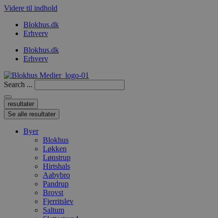
Videre til indhold
Blokhus.dk
Erhverv
Blokhus.dk
Erhverv
Search ...
resultater
Se alle resultater
Byer
Blokhus
Løkken
Lønstrup
Hirtshals
Aabybro
Pandrup
Brovst
Fjerritslev
Saltum