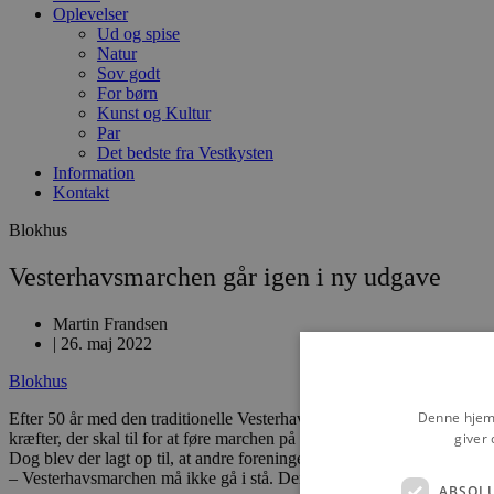
Oplevelser
Ud og spise
Natur
Sov godt
For børn
Kunst og Kultur
Par
Det bedste fra Vestkysten
Information
Kontakt
Blokhus
Vesterhavsmarchen går igen i ny udgave
Martin Frandsen
|
26. maj 2022
Blokhus
Denne hjemm
Efter 50 år med den traditionelle Vesterhavsmarch med Sct. Georgs Gil
giver 
kræfter, der skal til for at føre marchen på stranden mellem Blokhus 
Dog blev der lagt op til, at andre foreninger eller personen var meget
– Vesterhavsmarchen må ikke gå i stå. Den er en stor del af Lanternens
ABSOL