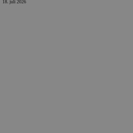
18. juli 2026
.blok
_fbp
_ga_PJR83J7HYC
.blok
pysTrafficSource
.blok
_gat_gtag_UA_74178830_1
YSC
VISITOR_INFO1_LIVE
__Secure-YNID