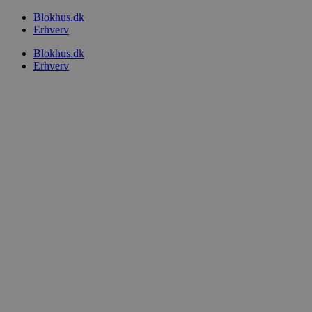
Videre
Blokhus.dk
til
Erhverv
indhold
Blokhus.dk
Erhverv