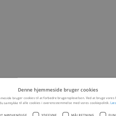
Denne hjemmeside bruger cookies
eside bruger cookies til at forbedre brugeroplevelsen. Ved at bruge vore
derne i Aalborg som tovholder måtte arrangørerne i slutningen af marts
du samtykke til alle cookies i overensstemmelse med vores cookiepolitik.
Læs
og Løkken videre.
 velkomne til at tage handsken op. Og det har Nadja Vinther, forpagter a
 historie og har altid været en stor begivenhed for Lanternen, ligesom b
UT NØDVENDIGE
YDEEVNE
MÅLRETNING
FUN