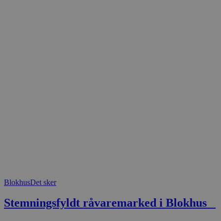
CookieScriptConsent
pys_start_session
VISITOR_PRIVACY_METAD
Udbyder
Navn
Domæne
Udby
Navn
Navn
Dom
pys_first_visit
.blokhus.
_gid
_gcl_au
Googl
.blok
_ga
Googl
__Secure-
.blok
ROLLOUT_TOKEN
Blokhus
Det sker
Stemningsfyldt råvaremarked i Blokhus
pbid
pys_landing_page
now-
cowo