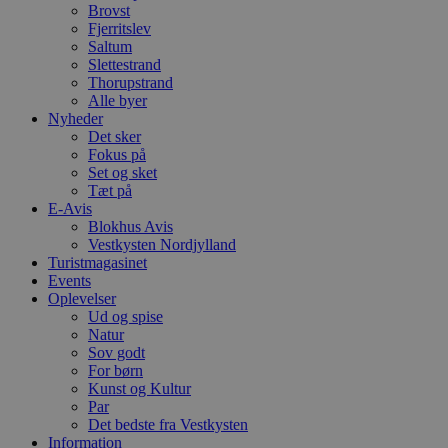
Brovst
Fjerritslev
Saltum
Slettestrand
Thorupstrand
Alle byer
Nyheder
Det sker
Fokus på
Set og sket
Tæt på
E-Avis
Blokhus Avis
Vestkysten Nordjylland
Turistmagasinet
Events
Oplevelser
Ud og spise
Natur
Sov godt
For børn
Kunst og Kultur
Par
Det bedste fra Vestkysten
Information