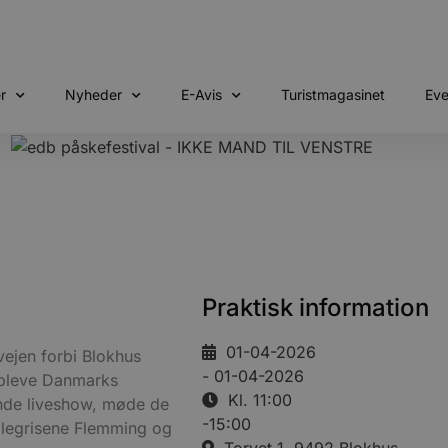
r
Nyheder
E-Avis
Turistmagasinet
Eve
Praktisk information
01-04-2026
vejen forbi Blokhus
- 01-04-2026
opleve Danmarks
Kl. 11:00
ende liveshow, møde de
-15:00
ælegrisene Flemming og
Torvet 1, 9492 Blokhus