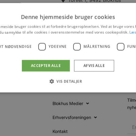
ende biologer fra
Events
Denne hjemmeside bruger cookies
itplantage. Når mørket
eside bruger cookies til at forbedre brugeroplevelsen. Ved at bruge vore
 hvor man kan tage med
Vis på maps
du samtykke til alle cookies i overensstemmelse med vores cookiepolitik.
Læs
UT NØDVENDIGE
YDEEVNE
MÅLRETNING
FUN
ACCEPTER ALLE
AFVIS ALLE
VIS DETALJER
Tilm
Blokhus Medier
Absolut nødvendige
Ydeevne
Målretning
Funktionalitet
nyhe
 muliggør hjemmesidens grundlæggende funktionalitet såsom brugerlogin og kontoad
Erhvervsforeningen
n de absolut nødvendige cookies.
Udbyder
/
Kontakt
Udløbsdato
Beskrivelse
Domæne