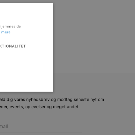
s hjemmeside
 mere
KTIONALITET
eld dig vores nyhedsbrev og modtag seneste nyt om
der, events, oplevelser og meget andet.
ministration. Hjemmesiden