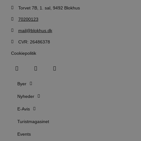
i
Torvet 7B, 1. sal, 9492 Blokhus
g
d
f
70200123
h
y
mail@blokhus.dk
f
m
t
CVR: 26486378
PHPSESSID
Session
C
PHP.net
g
Cookiepolitik
blokhus.dk
a
b
s
e
i
d
Byer
o
v
b
Nyheder
D
e
g
E-Avis
n
h
b
Turistmagasinet
s
w
e
Events
e
o