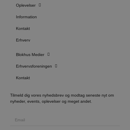
l
Oplevelser
e
m
Information
CookieScriptConsent
4 uger 2
D
CookieScript
dage
b
blokhus.dk
Kontakt
C
S
t
Erhverv
h
p
s
b
Blokhus Medier
e
a
S
Erhvervsforeningen
c
f
k
Kontakt
pys_start_session
.blokhus.dk
Session
D
b
o
Tilmeld dig vores nyhedsbrev og modtag seneste nyt om
b
nyheder, events, oplevelser og meget andet.
t
d
g
h
o
e
h