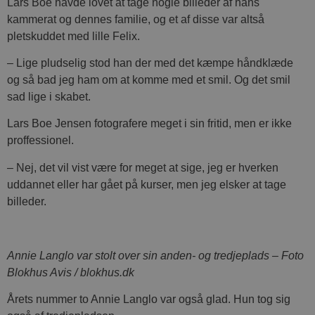
Lars Boe havde lovet at tage nogle billeder af hans
kammerat og dennes familie, og et af disse var altså
pletskuddet med lille Felix.
– Lige pludselig stod han der med det kæmpe håndklæde
og så bad jeg ham om at komme med et smil. Og det smil
sad lige i skabet.
Lars Boe Jensen fotografere meget i sin fritid, men er ikke
proffessionel.
– Nej, det vil vist være for meget at sige, jeg er hverken
uddannet eller har gået på kurser, men jeg elsker at tage
billeder.
Annie Langlo var stolt over sin anden- og tredjeplads – Foto
Blokhus Avis / blokhus.dk
Årets nummer to Annie Langlo var også glad. Hun tog sig