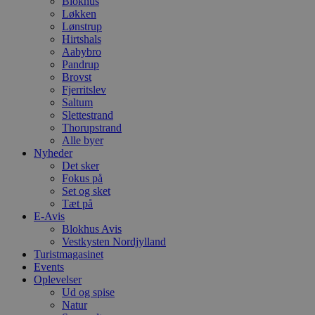
Blokhus
Løkken
Lønstrup
Hirtshals
Aabybro
Pandrup
Brovst
Fjerritslev
Saltum
Slettestrand
Thorupstrand
Alle byer
Nyheder
Det sker
Fokus på
Set og sket
Tæt på
E-Avis
Blokhus Avis
Vestkysten Nordjylland
Turistmagasinet
Events
Oplevelser
Ud og spise
Natur