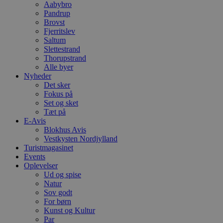
Aabybro
pysTrafficSource
.blok
_gat_gtag_UA_74178830_1
Pandrup
Brovst
Fjerritslev
YSC
Saltum
Slettestrand
VISITOR_INFO1_LIVE
Thorupstrand
Alle byer
Nyheder
Det sker
__Secure-YNID
Fokus på
Set og sket
Tæt på
E-Avis
Blokhus Avis
Vestkysten Nordjylland
Turistmagasinet
Events
Oplevelser
Ud og spise
Natur
Sov godt
For børn
Kunst og Kultur
Par