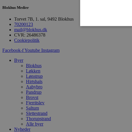
Blokhus Medier
Torvet 7B, 1. sal, 9492 Blokhus
70200123
mail@blokhus.dk
CVR: 26486378
Cookiepolitik
Absolut nødvendige cookies
Facebook-f
Youtube
Instagram
kan ikke bruges korrekt ude
Byer
Navn
Blokhus
Løkken
pys_session_limit
Lønstrup
Hirtshals
Aabybro
Pandrup
PHPSESSID
Brovst
Fjerritslev
Saltum
Slettestrand
CookieScriptConsent
Thorupstrand
Alle byer
Nyheder