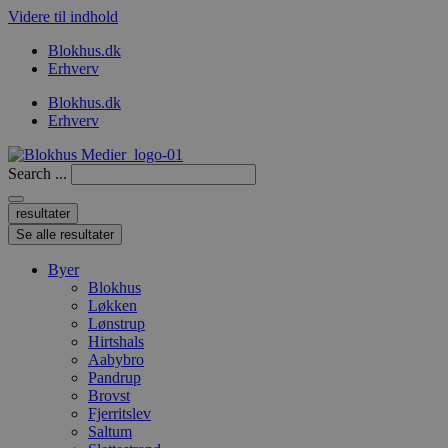
Videre til indhold
Blokhus.dk
Erhverv
Blokhus.dk
Erhverv
Search ...
resultater
Se alle resultater
Byer
Blokhus
Løkken
Lønstrup
Hirtshals
Aabybro
Pandrup
Brovst
Fjerritslev
Saltum