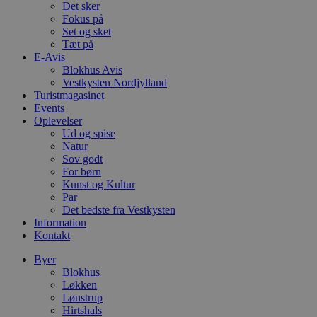
Det sker
pys_start_session
Fokus på
Set og sket
Tæt på
VISITOR_PRIVACY_METAD
E-Avis
Blokhus Avis
Vestkysten Nordjylland
Turistmagasinet
Events
Udbyder
Oplevelser
Navn
Domæne
Udby
Ud og spise
Navn
Navn
Dom
Natur
pys_first_visit
.blokhus.
Sov godt
_gid
_gcl_au
Googl
For børn
.blok
Kunst og Kultur
_ga
Googl
Par
__Secure-
.blok
Det bedste fra Vestkysten
ROLLOUT_TOKEN
Information
Kontakt
Byer
pbid
pys_landing_page
now-
Blokhus
cowo
.blok
Løkken
_fbp
Lønstrup
_ga_PJR83J7HYC
.blok
Hirtshals