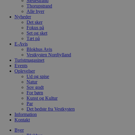
Slettestrand
Thorupstrand
Alle byer
Nyheder
Det sker
Fokus på
Set og sket
Tæt på
E-Avis
Blokhus Avis
Vestkysten Nordjylland
Turistmagasinet
Events
Oplevelser
Ud og spise
Natur
Sov godt
For børn
Kunst og Kultur
Par
Det bedste fra Vestkysten
Information
Kontakt
Byer