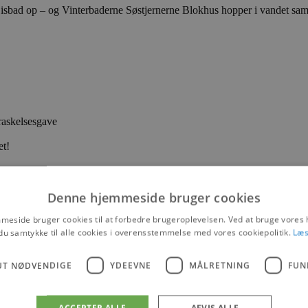
g isbad op – og Vinterbaderne Søstjernerne Blokhus hopper i vandet s
askelsesgave
et!
il kuldegys, hygge og gode oplevelser!
Denne hjemmeside bruger cookies
eside bruger cookies til at forbedre brugeroplevelsen. Ved at bruge vore
du samtykke til alle cookies i overensstemmelse med vores cookiepolitik.
Læs
UT NØDVENDIGE
YDEEVNE
MÅLRETNING
FUN