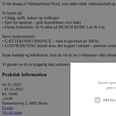
Vi får besøg af Vildmarksbad Nord, som stiller både vildmarksbad o
Vi byder på:
• Gløgg, kaffe, kakao og småkager
• Sjov for børnene – grill skumfiduser over bålet
• Ekstra forkælelse: 10 % rabat på BEACH ROBE Lux & Uni
Sjove konkurrencer:
• GÆTTEKONKURRENCE – vind et gavekort på 500 kr.
• LODTRÆKNING blandt dem, der hopper i isbadet – præmie: overr
Husk badetøj og håndklæde, hvis du vil en tur i vildmarks- eller isbad
Vi glæder os til en hyggelig dag sammen med jer – kom og vær med t
Praktisk information
Denne hjemm
01-11-2025
giver 
- 01-11-2025
Kl. 10:00
-16:00
ABSOL
Rønnebærvej 2, 9492 Hune
Events
Vis på maps