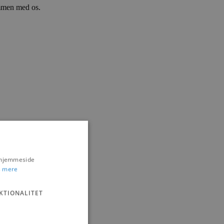
ammen med os.
s hjemmeside
 mere
KTIONALITET