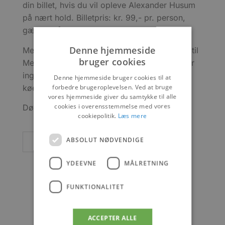
din billet, hvis du vil opleve Alexander Husum
på nært hold. Billetpris: kr. 99,- pr. person,
gælder både børn og voksne.
Denne hjemmeside
Med billet til TALK kan du scanne QR-koden til
bruger cookies
Meet & Greet allerede ved ankomst, så der er
ingen grund til at gå før tid for at få plads i
Denne hjemmeside bruger cookies til at
forbedre brugeroplevelsen. Ved at bruge
køen.
vores hjemmeside giver du samtykke til alle
cookies i overensstemmelse med vores
Dørene åbner 15 min. før talk
cookiepolitik.
Læs mere
ABSOLUT NØDVENDIGE
Læs mere her
YDEEVNE
MÅLRETNING
FUNKTIONALITET
ACCEPTER ALLE