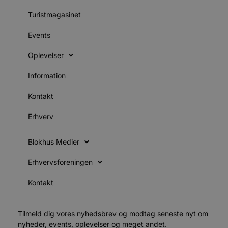
s
s
Turistmagasinet
i
g
d
Events
f
h
y
Oplevelser
f
m
t
Information
PHPSESSID
Session
C
PHP.net
g
Kontakt
blokhus.dk
a
b
Erhverv
s
e
i
d
Blokhus Medier
o
v
b
Erhvervsforeningen
D
e
g
Kontakt
n
h
b
s
Tilmeld dig vores nyhedsbrev og modtag seneste nyt om
w
e
nyheder, events, oplevelser og meget andet.