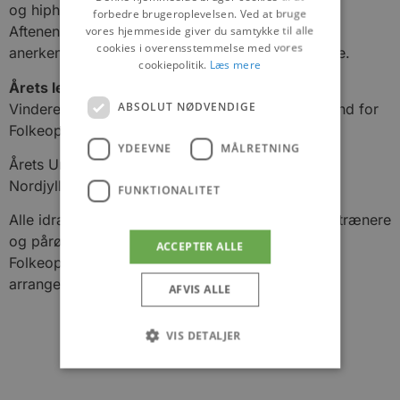
og hiphop.
forbedre brugeroplevelsen. Ved at bruge
vores hjemmeside giver du samtykke til alle
Aftenen byder traditionen tro også på ros og
cookies i overensstemmelse med vores
anerkendelse til de frivillige kræfter i foreningerne.
cookiepolitik.
Læs mere
Årets ledere
ABSOLUT NØDVENDIGE
Vinderen af Årets Lederpris 2020 kåres af formand for
Folkeoplysningsudvalget, Flemming Dahl Jensen.
YDEEVNE
MÅLRETNING
Årets Ungleder 2020 uddeles af formand for DGI
Nordjylland, Peter Yde Otto Thomsen.
FUNKTIONALITET
Alle idrætsprismodtagere, indstillede, indstillere, trænere
og pårørende samt Kommunalbestyrelsen og
ACCEPTER ALLE
Folkeoplysningsudvalget er inviteret med til
arrangementet.
AFVIS ALLE
VIS DETALJER