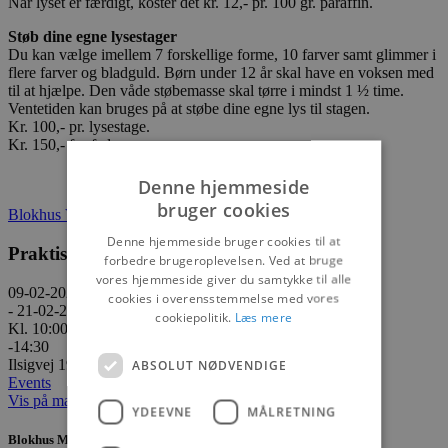
Når lyset er færdigt, koster det kr. 12,- pr. 100 gr. paraffin.
Støb dine egne lysestager
Du kan vælge imellem 7 forskellige forme, 10 farver samt glimmer i
flere farver og bladguld. Børn under 12 år skal have en voksen med
til at hjælpe. Den våde støbemasse skal tørre i mindst 1 ½ time.
Ventetiden kan bruges på at støbe dine egne lys til stagen.
Kr. 100,- pr. lysestage.
Kr. 150,- for fade.
Denne hjemmeside
bruger cookies
Blokhus Vinterfestival 2026 program
Denne hjemmeside bruger cookies til at
Praktisk information
forbedre brugeroplevelsen. Ved at bruge
vores hjemmeside giver du samtykke til alle
09-02-2026
cookies i overensstemmelse med vores
- 21-02-2026
cookiepolitik.
Læs mere
Kl. 10:00
-14:30
Ilsigvej 19, 9492 Blokhus
ABSOLUT NØDVENDIGE
Events
Vis på maps
YDEEVNE
MÅLRETNING
Blokhus Medier