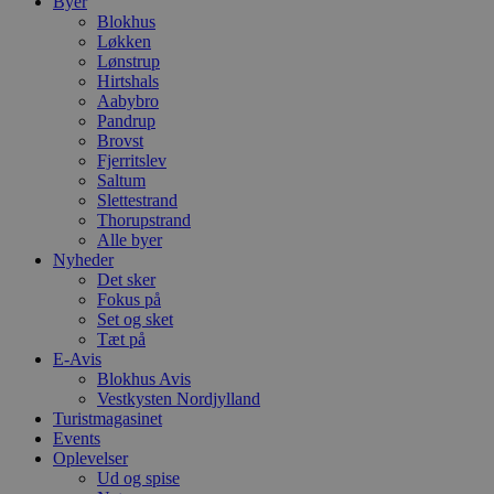
Byer
Blokhus
Løkken
Lønstrup
Hirtshals
Aabybro
Pandrup
Brovst
Fjerritslev
Saltum
Slettestrand
Thorupstrand
Alle byer
Nyheder
Det sker
Fokus på
Set og sket
Tæt på
E-Avis
Blokhus Avis
Vestkysten Nordjylland
Turistmagasinet
Events
Oplevelser
Ud og spise