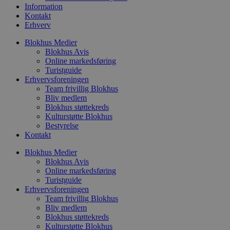
t
Information
d
Kontakt
g
Erhverv
h
o
e
Blokhus Medier
h
Blokhus Avis
ti
Online markedsføring
Turistguide
VISITOR_PRIVACY_METADATA
5 måneder
D
YouTube
4 uger
b
.youtube.com
Erhvervsforeningen
g
Team frivillig Blokhus
b
Bliv medlem
s
p
Blokhus støttekreds
f
Kulturstøtte Blokhus
i
Bestyrelse
w
Kontakt
r
p
b
Blokhus Medier
s
Blokhus Avis
f
Online markedsføring
p
b
Turistguide
p
Erhvervsforeningen
o
Team frivillig Blokhus
i
d
Bliv medlem
p
Blokhus støttekreds
b
Kulturstøtte Blokhus
f