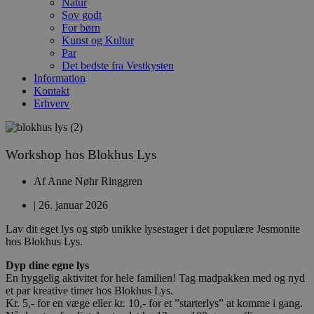
Natur
Sov godt
For børn
Kunst og Kultur
Par
Det bedste fra Vestkysten
Information
Kontakt
Erhverv
Workshop hos Blokhus Lys
Af
Anne Nøhr Ringgren
|
26. januar 2026
Lav dit eget lys og støb unikke lysestager i det populære Jesmonite
hos Blokhus Lys.
Dyp dine egne lys
En hyggelig aktivitet for hele familien! Tag madpakken med og nyd
et par kreative timer hos Blokhus Lys.
Kr. 5,- for en væge eller kr. 10,- for et ”starterlys” at komme i gang.