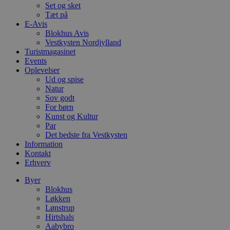
pys_session_limit
.blokhus.dk
59 minutter
D
Set og sket
57
b
Tæt på
sekunder
b
E-Avis
m
b
Blokhus Avis
u
Vestkysten Nordjylland
s
Turistmagasinet
s
Events
i
g
Oplevelser
d
Ud og spise
f
Natur
h
y
Sov godt
f
For børn
m
Kunst og Kultur
t
Par
PHPSESSID
Session
C
PHP.net
Det bedste fra Vestkysten
g
blokhus.dk
Information
a
Kontakt
b
s
Erhverv
e
i
Byer
d
Blokhus
o
v
Løkken
b
Lønstrup
D
Hirtshals
e
Aabybro
g