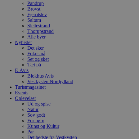
n
Pandrup
h
Brovst
b
Fjerritslev
s
w
Saltum
e
Slettestrand
e
Thorupstrand
o
Alle byer
l
e
Nyheder
m
Det sker
Fokus på
CookieScriptConsent
4 uger 2
D
CookieScript
Set og sket
dage
b
blokhus.dk
C
Tæt på
S
E-Avis
t
Blokhus Avis
h
p
Vestkysten Nordjylland
s
Turistmagasinet
b
Events
e
Oplevelser
a
S
Ud og spise
c
Natur
f
Sov godt
k
For børn
pys_start_session
.blokhus.dk
Session
D
Kunst og Kultur
b
Par
o
Det bedste fra Vestkysten
b