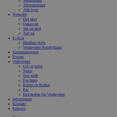
Slettestrand
Thorupstrand
Alle byer
Nyheder
Det sker
Fokus på
Set og sket
Tæt på
E-Avis
Blokhus Avis
Vestkysten Nordjylland
Turistmagasinet
Events
Oplevelser
Ud og spise
Natur
Sov godt
For børn
Kunst og Kultur
Par
Det bedste fra Vestkysten
Information
Kontakt
Erhverv