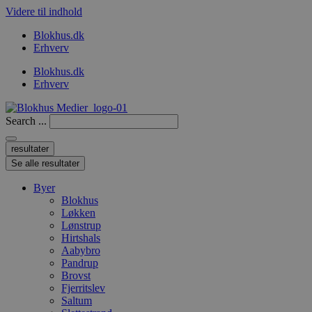
Videre til indhold
Blokhus.dk
Erhverv
Blokhus.dk
Erhverv
Search ...
resultater
Se alle resultater
Byer
Blokhus
Løkken
Lønstrup
Hirtshals
Aabybro
Pandrup
Brovst
Fjerritslev
Saltum