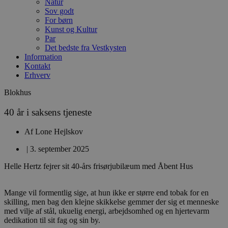
Natur
Sov godt
For børn
Kunst og Kultur
Par
Det bedste fra Vestkysten
Information
Kontakt
Erhverv
Blokhus
40 år i saksens tjeneste
Af
Lone Hejlskov
|
3. september 2025
Helle Hertz fejrer sit 40-års frisørjubilæum med Åbent Hus
Mange vil formentlig sige, at hun ikke er større end tobak for en
skilling, men bag den klejne skikkelse gemmer der sig et menneske
med vilje af stål, ukuelig energi, arbejdsomhed og en hjertevarm
dedikation til sit fag og sin by.