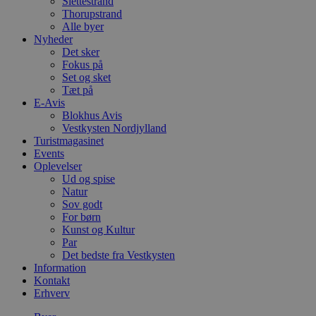
Slettestrand
Thorupstrand
Alle byer
Nyheder
Det sker
Fokus på
Set og sket
Tæt på
E-Avis
Blokhus Avis
Vestkysten Nordjylland
Turistmagasinet
Events
Oplevelser
Ud og spise
Natur
Sov godt
For børn
Kunst og Kultur
Par
Det bedste fra Vestkysten
Information
Kontakt
Erhverv