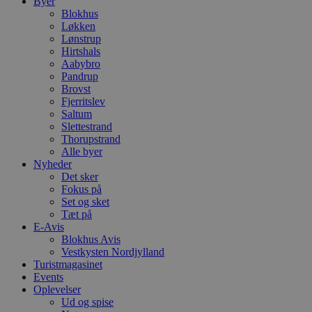
Byer
Blokhus
Løkken
Lønstrup
Hirtshals
Aabybro
Pandrup
Brovst
Fjerritslev
Saltum
Slettestrand
Thorupstrand
Alle byer
Nyheder
Det sker
Fokus på
Set og sket
Tæt på
E-Avis
Blokhus Avis
Vestkysten Nordjylland
Turistmagasinet
Events
Oplevelser
Ud og spise