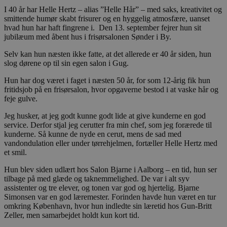
I 40 år har Helle Hertz – alias ”Helle Hår” – med saks, kreativitet og
smittende humør skabt frisurer og en hyggelig atmosfære, uanset
hvad hun har haft fingrene i. Den 13. september fejrer hun sit
jubilæum med åbent hus i frisørsalonen Sønder i By.
Selv kan hun næsten ikke fatte, at det allerede er 40 år siden, hun
slog dørene op til sin egen salon i Gug.
Hun har dog været i faget i næsten 50 år, for som 12-årig fik hun
fritidsjob på en frisørsalon, hvor opgaverne bestod i at vaske hår og
feje gulve.
Jeg husker, at jeg godt kunne godt lide at give kunderne en god
service. Derfor stjal jeg cerutter fra min chef, som jeg forærede til
kunderne. Så kunne de nyde en cerut, mens de sad med
vandondulation eller under tørrehjelmen, fortæller Helle Hertz med
et smil.
Hun blev siden udlært hos Salon Bjarne i Aalborg – en tid, hun ser
tilbage på med glæde og taknemmelighed. De var i alt syv
assistenter og tre elever, og tonen var god og hjertelig. Bjarne
Simonsen var en god læremester. Forinden havde hun været en tur
omkring København, hvor hun indledte sin læretid hos Gun-Britt
Zeller, men samarbejdet holdt kun kort tid.