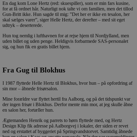
En dag kom Lone Hertz (red: skuespiller), som er min fars kusine,
for at få ordnet hår. Naturligt nok talte vi om familien, men det tillod
Gun-Britt ikke. Hun sagde til mig: ”Det her er ikke en tesalon, her
skal sælges varer”, siger Helle Hertz, der derefter – med sit eget
udtryk – deserterede.
Hun tog nemlig i lufthavnen for at rejse hjem til Nordjylland, men
uden billet og uden penge. Heldigvis forbarmede SAS-personalet
sig, og hun fik en gratis billet hjem.
Fra Gug til Blokhus
I 1987 flyttede Helle Hertz til Blokhus, hvor hun – på opfordring af
sin mor – åbnede frisørsalon.
Mine forældre var flyttet hertil fra Aalborg, og på det tidspunkt var
der ingen frisør i Blokhus. Derfor mente min mor, at jeg skulle åbne
en salon her, fortæller hun.
Ægtemanden Henrik og parrets to børn flyttede med, og Hertz
Design Klip fik adresse på Aalborgvej i lokaler, der siden er revet
ned og erstattet af byggeriet på Springvandstorvet. Samtidig åbnede
hun en salon i Kaas og ansatte personale. Når der var sygemeldinger