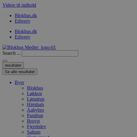
Videre til indhold
Blokhus.dk
Erhverv
Blokhus.dk
Erhverv
Search ...
resultater
Se alle resultater
Byer
Blokhus
Løkken
Lønstrup
Hirtshals
Aabybro
Pandrup
Brovst
Fjerritslev
Saltum