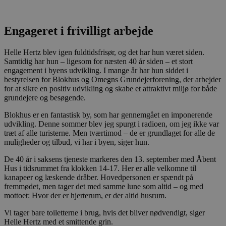
Absolut nødvendige
Ydeevne
Målretning
Funktionalitet
Engageret i frivilligt arbejde
Absolut nødvendige cookies muliggør
hjemmesidens grundlæggende funktionalitet
Helle Hertz blev igen fuldtidsfrisør, og det har hun været siden.
såsom brugerlogin og kontoadministration.
Hjemmesiden kan ikke bruges korrekt uden de
Samtidig har hun – ligesom for næsten 40 år siden – et stort
absolut nødvendige cookies.
engagement i byens udvikling. I mange år har hun siddet i
bestyrelsen for Blokhus og Omegns Grundejerforening, der arbejder
Udbyder
/
Navn
Udløbsdato
B
for at sikre en positiv udvikling og skabe et attraktivt miljø for både
Domæne
grundejere og besøgende.
pys_session_limit
.blokhus.dk
59 minutter
D
57
b
Blokhus er en fantastisk by, som har gennemgået en imponerende
sekunder
b
udvikling. Denne sommer blev jeg spurgt i radioen, om jeg ikke var
m
træt af alle turisterne. Men tværtimod – de er grundlaget for alle de
b
muligheder og tilbud, vi har i byen, siger hun.
u
s
s
De 40 år i saksens tjeneste markeres den 13. september med Åbent
i
Hus i tidsrummet fra klokken 14-17. Her er alle velkomne til
g
kanapeer og læskende dråber. Hovedpersonen er spændt på
d
f
fremmødet, men tager det med samme lune som altid – og med
h
mottoet: Hvor der er hjerterum, er der altid husrum.
y
f
Vi tager bare toiletterne i brug, hvis det bliver nødvendigt, siger
m
t
Helle Hertz med et smittende grin.