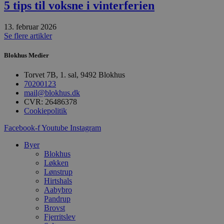
h
5 tips til voksne i vinterferien
p
s
b
13. februar 2026
e
Se flere artikler
a
S
c
Blokhus Medier
f
k
Torvet 7B, 1. sal, 9492 Blokhus
pys_start_session
.blokhus.dk
Session
D
70200123
b
mail@blokhus.dk
o
b
CVR: 26486378
t
Cookiepolitik
d
g
Facebook-f
Youtube
Instagram
h
o
e
Byer
h
Blokhus
ti
Løkken
VISITOR_PRIVACY_METADATA
5 måneder
D
YouTube
Lønstrup
4 uger
b
.youtube.com
Hirtshals
g
Aabybro
b
s
Pandrup
p
Brovst
f
Fjerritslev
i