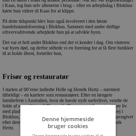
i Kaas, tog hun selv aftenerne i brug – efter en arbejdsdag i Blokhus
kørte hun videre til Kaas for at klippe.
På dette tidspunkt blev hun også involveret i den første
handelsstandsforening i Blokhus. Sammen med andre driftige
erhvervsdrivende arbejdede hun på at udvikle byen.
Det var et helt andet Blokhus end det vi kender i dag. Om vinteren
var byen død, og derfor stiftede vi en forening for at få flere butikker
til at holde åbent, fortæller hun,
Frisør og restauratør
I starten af 00’erne indledte Helle og Henrik Hertz – nærmest
tilfældigt – en karriere som restauratører. Efter en længere
familieferie i Australien, hvor de havde nydt surferlivet, vendte de
fulde af energi hjem til Danmark. Planen var at leve et enklere liv
med plads til rejser, men i stedet købte de en café på Høkervej i
Blokhus, hvor de åbnede spisestedet Fisken og Krebsen – navngivet
Denne hjemmeside
efter deres stjernetegn og med et logo tegnet i al hast af Henrik
bruger cookies
Hertz.
Denne hjemmeside bruger cookies til at