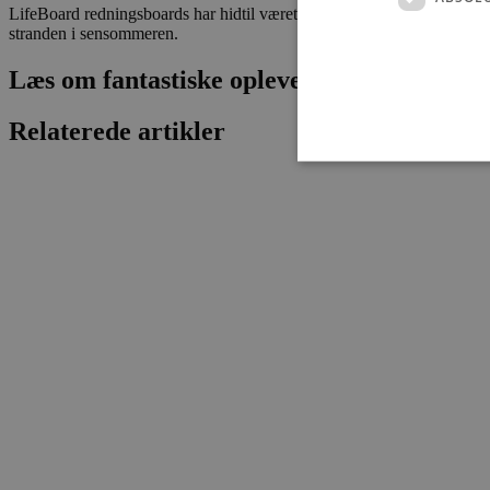
LifeBoard redningsboards har hidtil været placeret i forlængelse af li
stranden i sensommeren.
Læs om fantastiske oplevelser og events
Relaterede artikler
Absolut nødvendige cookies
kan ikke bruges korrekt ude
Navn
pys_session_limit
PHPSESSID