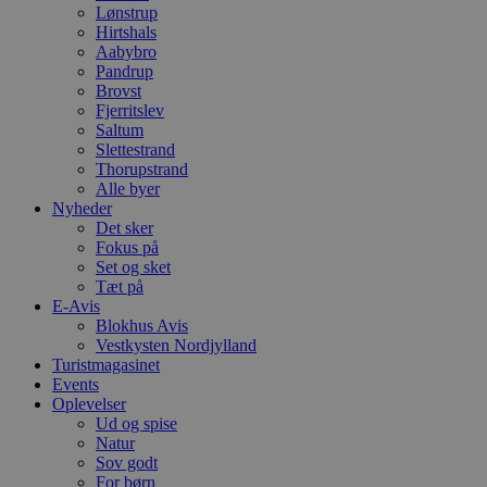
Lønstrup
Hirtshals
Aabybro
Pandrup
Brovst
Fjerritslev
Saltum
Slettestrand
Thorupstrand
Alle byer
Nyheder
Det sker
Fokus på
Set og sket
Tæt på
E-Avis
Blokhus Avis
Vestkysten Nordjylland
Turistmagasinet
Events
Oplevelser
Ud og spise
Natur
Sov godt
For børn