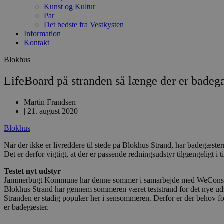
Kunst og Kultur
Par
Det bedste fra Vestkysten
Information
Kontakt
Blokhus
LifeBoard på stranden så længe der er badeg
Martin Frandsen
|
21. august 2020
Blokhus
Når der ikke er livreddere til stede på Blokhus Strand, har badegæster
Det er derfor vigtigt, at der er passende redningsudstyr tilgængeligt i 
Testet nyt udstyr
Jammerbugt Kommune har denne sommer i samarbejde med WeConsider Ap
Blokhus Strand har gennem sommeren været teststrand for det nye uds
Stranden er stadig populær her i sensommeren. Derfor er der behov for 
er badegæster.