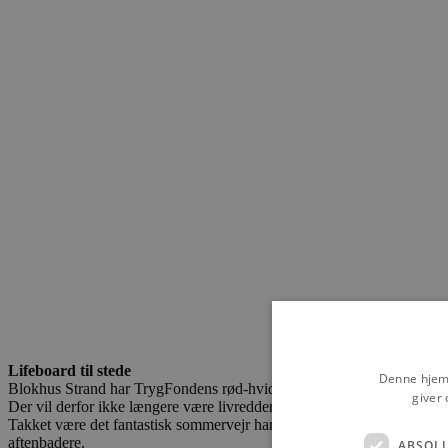
Lifeboard til stede
Denne hjemm
Blokhus Strand har TrygFondens rød-hvid stribede livreddertårn i somm
giver 
Der vil derfor ikke længere være livreddere til stede, som dagligt har 
Takket være det fantastisk sommervejr har Blokhus Strand også været
aftenbadere.
ABSOL