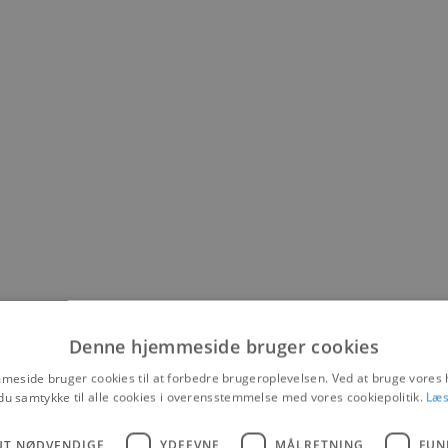
Denne hjemmeside bruger cookies
eside bruger cookies til at forbedre brugeroplevelsen. Ved at bruge vore
erperioden 26. juni til 19. august, som bliver taget ned i denne uge.
du samtykke til alle cookies i overensstemmelse med vores cookiepolitik.
Læs
passet på strandens gæster fra kl. 10-18.
 fyldt med strand- og badegæster udenfor dette tidsrum, hvorfor LifeB
UT NØDVENDIGE
YDEEVNE
MÅLRETNING
FUN