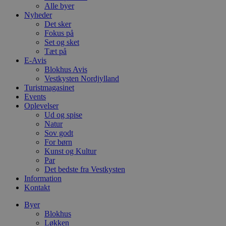
Alle byer
Nyheder
Det sker
Fokus på
Set og sket
Tæt på
E-Avis
Blokhus Avis
Vestkysten Nordjylland
Turistmagasinet
Events
Oplevelser
Ud og spise
Natur
Sov godt
For børn
Kunst og Kultur
Par
Det bedste fra Vestkysten
Information
Kontakt
Byer
Blokhus
Løkken