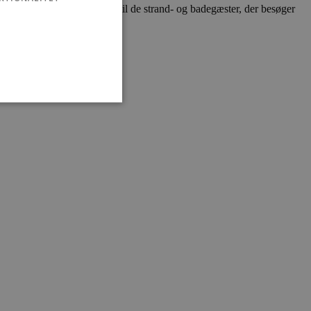
 livredderområde dækkes ind til de strand- og badegæster, der besøger
ministration. Hjemmesiden
e gange en bruger kan
given periode, der forsøger
misbrug af tjenester.
-sproget. Dette er en
 variabler for
enereret nummer, hvordan
n et godt eksempel er at
 siderne.