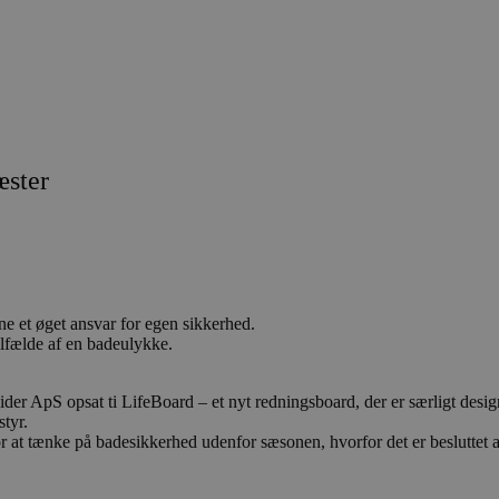
æster
ne et øget ansvar for egen sikkerhed.
tilfælde af en badeulykke.
S opsat ti LifeBoard – et nyt redningsboard, der er særligt designe
tyr.
at tænke på badesikkerhed udenfor sæsonen, hvorfor det er besluttet at L