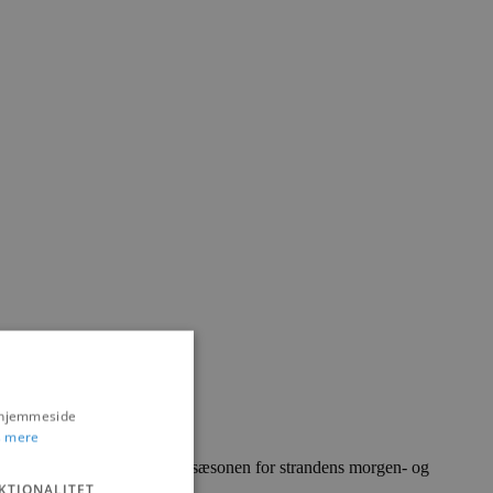
s hjemmeside
 mere
oard har været vigtige under sæsonen for strandens morgen- og
KTIONALITET