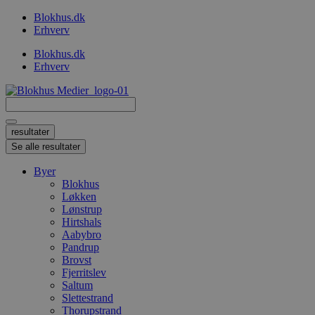
Videre
Blokhus.dk
til
Erhverv
indhold
Blokhus.dk
Erhverv
Search
...
resultater
Se alle resultater
Byer
Blokhus
Løkken
Lønstrup
Hirtshals
Aabybro
Pandrup
Brovst
Fjerritslev
Saltum
Slettestrand
Thorupstrand