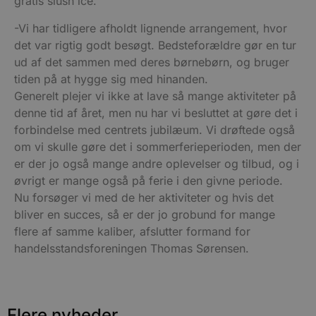
gratis slush ice.
b
u
s
-Vi har tidligere afholdt lignende arrangement, hvor
s
det var rigtig godt besøgt. Bedsteforældre gør en tur
i
g
ud af det sammen med deres børnebørn, og bruger
d
f
tiden på at hygge sig med hinanden.
h
y
Generelt plejer vi ikke at lave så mange aktiviteter på
f
denne tid af året, men nu har vi besluttet at gøre det i
m
t
forbindelse med centrets jubilæum. Vi drøftede også
PHPSESSID
Session
C
PHP.net
om vi skulle gøre det i sommerferieperioden, men der
g
blokhus.dk
er der jo også mange andre oplevelser og tilbud, og i
a
b
øvrigt er mange også på ferie i den givne periode.
s
e
Nu forsøger vi med de her aktiviteter og hvis det
i
d
bliver en succes, så er der jo grobund for mange
o
flere af samme kaliber, afslutter formand for
v
b
handelsstandsforeningen Thomas Sørensen.
D
e
g
n
h
b
Flere nyheder
s