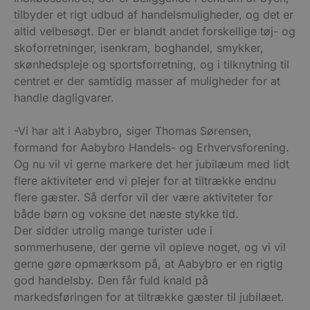
tilbyder et rigt udbud af handelsmuligheder, og det er
altid velbesøgt. Der er blandt andet forskellige tøj- og
skoforretninger, isenkram, boghandel, smykker,
skønhedspleje og sportsforretning, og i tilknytning til
centret er der samtidig masser af muligheder for at
handle dagligvarer.
-Vi har alt i Aabybro, siger Thomas Sørensen,
formand for Aabybro Handels- og Erhvervsforening.
Og nu vil vi gerne markere det her jubilæum med lidt
flere aktiviteter end vi plejer for at tiltrække endnu
flere gæster. Så derfor vil der være aktiviteter for
både børn og voksne det næste stykke tid.
Der sidder utrolig mange turister ude i
sommerhusene, der gerne vil opleve noget, og vi vil
gerne gøre opmærksom på, at Aabybro er en rigtig
god handelsby. Den får fuld knald på
markedsføringen for at tiltrække gæster til jubilæet.