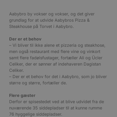
Absolut nødvendige cookies muliggør
hjemmesidens grundlæggende funktionalitet
såsom brugerlogin og kontoadministration.
Aabybro by vokser og vokser, og det giver
Hjemmesiden kan ikke bruges korrekt uden de
grundlag for at udvide Aabybros Pizza &
absolut nødvendige cookies.
Steakhouse på Torvet i Aabybro.
Udbyder
/
Navn
Udløbsdato
B
Domæne
Der er et behov
pys_session_limit
.blokhus.dk
59 minutter
D
57
b
– Vi bliver til ikke alene et pizzeria og steakhose,
sekunder
b
men også restaurant med flere vine og vinkort
m
b
samt flere fadølsfustager, fortæller Ali og Ücler
u
s
Celiker, der er sønner af indehaveren Dagistan
s
i
Celiker.
g
– Der er et behov for det i Aabybro, som jo bliver
d
f
større og større, fortæller de.
h
y
f
Flere gæster
m
t
Derfor er spisestedet ved at blive udvidet fra de
PHPSESSID
Session
C
PHP.net
nuværende 35 siddepladser til at kunne rumme
g
blokhus.dk
76 hyggelige siddepladser.
a