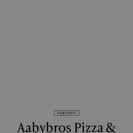
AABYBRO
Aabybros Pizza &