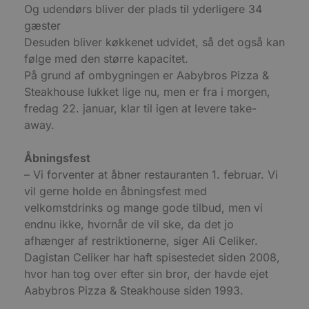
b
Og udendørs bliver der plads til yderligere 34
s
e
gæster
i
d
Desuden bliver køkkenet udvidet, så det også kan
o
følge med den større kapacitet.
v
b
På grund af ombygningen er Aabybros Pizza &
D
e
Steakhouse lukket lige nu, men er fra i morgen,
g
fredag 22. januar, klar til igen at levere take-
n
h
away.
b
s
w
e
Åbningsfest
e
– Vi forventer at åbner restauranten 1. februar. Vi
o
l
vil gerne holde en åbningsfest med
e
m
velkomstdrinks og mange gode tilbud, men vi
endnu ikke, hvornår de vil ske, da det jo
CookieScriptConsent
4 uger 2
D
CookieScript
dage
b
blokhus.dk
afhænger af restriktionerne, siger Ali Celiker.
C
S
Dagistan Celiker har haft spisestedet siden 2008,
t
h
hvor han tog over efter sin bror, der havde ejet
p
Aabybros Pizza & Steakhouse siden 1993.
s
b