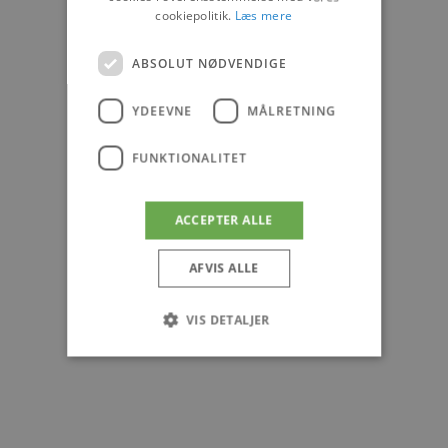
cookiepolitik.
Læs mere
ABSOLUT NØDVENDIGE
YDEEVNE
MÅLRETNING
FUNKTIONALITET
ACCEPTER ALLE
AFVIS ALLE
VIS DETALJER
Absolut nødvendige
Ydeevne
Målretning
Funktionalitet