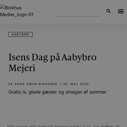
AABYBRO
Isens Dag på Aabybro
Mejeri
AF
ANNE NØHR RINGGREN
|
30. MAJ 2026
Gratis is, glade gæster og smagen af sommer
Når solen står højt på himlen midt i juni, og duften af