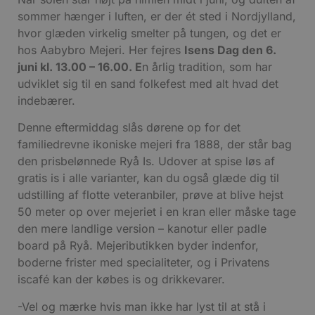
sommer hænger i luften, er der ét sted i Nordjylland,
hvor glæden virkelig smelter på tungen, og det er
hos Aabybro Mejeri. Her fejres
Isens Dag den 6.
juni kl. 13.00 – 16.00. E
n årlig tradition, som har
udviklet sig til en sand folkefest med alt hvad det
indebærer.
Denne eftermiddag slås dørene op for det
familiedrevne ikoniske mejeri fra 1888, der står bag
den prisbelønnede Ryå Is. Udover at spise løs af
gratis is i alle varianter, kan du også glæde dig til
udstilling af flotte veteranbiler, prøve at blive hejst
50 meter op over mejeriet i en kran eller måske tage
den mere landlige version – kanotur eller padle
board på Ryå. Mejeributikken byder indenfor,
boderne frister med specialiteter, og i Privatens
iscafé kan der købes is og drikkevarer.
-Vel og mærke hvis man ikke har lyst til at stå i