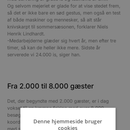
Og selvom mejeriet er glade for at vise stedet frem,
så det er ikke bare en sød gestus, men også en test
af både maskiner og mennesker, så alt står
knivskarpt til sommersæsonen, forklarer Niels
Henrik Lindhardt.
-Medarbejderne glæder sig hvert år, men efter tre
timer, så kan de heller ikke mere. Sidste år
serverede vi 24.000 is, siger han.
Fra 2.000 til 8.000 gæster
Det, der begyndte med 2.000 gæster, er i dag
vokset til en kæmpe fejring med over 8.000
besøgende. De mange gæster kræver stor
Denne hjemmeside bruger
koordinering, og derfor har mejeristen allieret sig
cookies
med spejderne, som han har stor ros til. FDF-