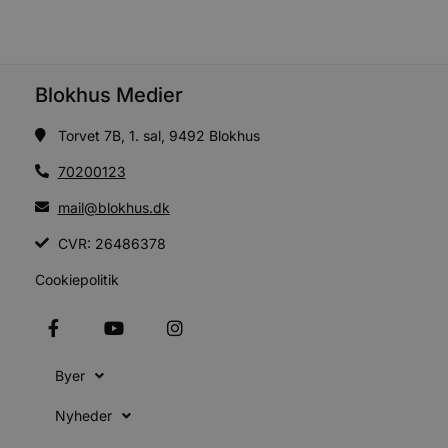
m
t
PHPSESSID
Session
PHP.net
g
blokhus.dk
a
b
Blokhus Medier
s
e
i
Torvet 7B, 1. sal, 9492 Blokhus
d
v
70200123
b
D
mail@blokhus.dk
e
g
CVR: 26486378
b
Cookiepolitik
s
e
e
o
l
e
Byer
m
CookieScriptConsent
4 uger 2
CookieScript
Nyheder
dage
b
blokhus.dk
C