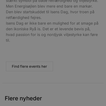
stærkt symbol på både retfærdighed og viljestyrke.
Men Energisøjlen blev mere end bare en markør.
Absolut nødvendige
Ydeevne
Den blev startskuddet til Isens Dag, hvor troen på
Målretning
Funktionalitet
retfærdighed fejres.
Isens Dag er ikke bare en mulighed for at smage på
Absolut nødvendige cookies muliggør
hjemmesidens grundlæggende funktionalitet
den ikoniske Ryå is. Det er et levende bevis på,
såsom brugerlogin og kontoadministration.
hvad passion for is og nordjysk viljestyrke kan føre
Hjemmesiden kan ikke bruges korrekt uden de
absolut nødvendige cookies.
til.
Udbyder
/
Navn
Udløbsdato
B
Domæne
pys_session_limit
.blokhus.dk
59 minutter
57
b
sekunder
b
Find flere events her
b
u
s
s
i
g
d
f
Flere nyheder
f