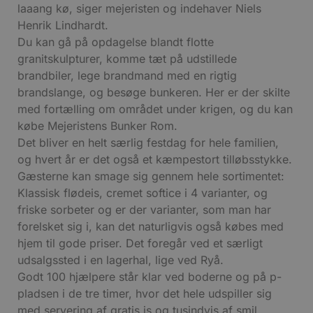
laaang kø, siger mejeristen og indehaver Niels
Henrik Lindhardt.
Du kan gå på opdagelse blandt flotte
granitskulpturer, komme tæt på udstillede
brandbiler, lege brandmand med en rigtig
brandslange, og besøge bunkeren. Her er der skilte
med fortælling om området under krigen, og du kan
købe Mejeristens Bunker Rom.
Det bliver en helt særlig festdag for hele familien,
og hvert år er det også et kæmpestort tilløbsstykke.
Gæsterne kan smage sig gennem hele sortimentet:
Klassisk flødeis, cremet softice i 4 varianter, og
friske sorbeter og er der varianter, som man har
forelsket sig i, kan det naturligvis også købes med
hjem til gode priser. Det foregår ved et særligt
udsalgssted i en lagerhal, lige ved Ryå.
Godt 100 hjælpere står klar ved boderne og på p-
pladsen i de tre timer, hvor det hele udspiller sig
med servering af gratis is og tusindvis af smil.