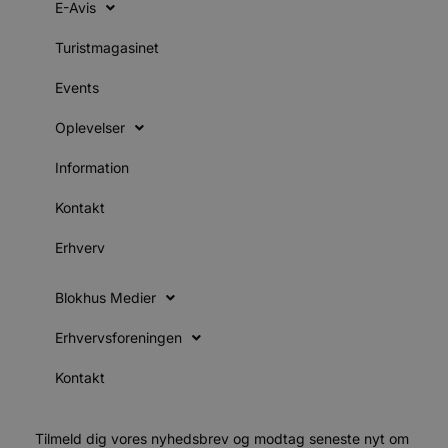
S
E-Avis
t
Turistmagasinet
s
b
e
Events
a
S
Oplevelser
f
k
Information
pys_start_session
.blokhus.dk
Session
b
Kontakt
o
b
t
Erhverv
d
Blokhus Medier
o
e
h
Erhvervsforeningen
t
VISITOR_PRIVACY_METADATA
5 måneder
YouTube
Kontakt
4 uger
b
.youtube.com
b
Tilmeld dig vores nyhedsbrev og modtag seneste nyt om
p