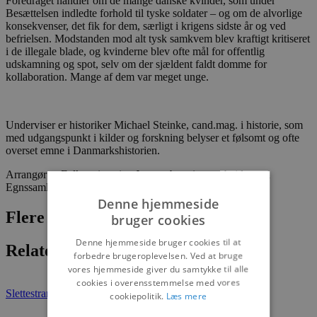
Foredraget handler om de mange danske kvinder, som under
Besættelsen indledte forhold til tyske soldater – og om de alvorlige
konsekvenser, det fik for dem, særligt i krigens sidste år og ved
befrielsen. Modstanden mod alt tysk samkvem blev kraftigt kritiseret
i de illegale blade, og kvinderne blev ofte mål for offentlig
udskamning og spot, selv om der sjældent faldt domme for
kollaboration. Mange af dem var meget unge.
Underviser er historiker Michael Steinke, cand.mag. i historie, som
med udgangspunkt i kilder og forskning belyser et følsomt og ofte
overset emne i Danmarkshistorien.
Arrangør er Folkeuniversitet Jammerbugt i samarbejde med
Egnssamlingen i Saltum.
Denne hjemmeside
Flere nyheder
bruger cookies
Denne hjemmeside bruger cookies til at
Relaterede artikler
forbedre brugeroplevelsen. Ved at bruge
vores hjemmeside giver du samtykke til alle
cookies i overensstemmelse med vores
Slettestrand
Det sker
cookiepolitik.
Læs mere