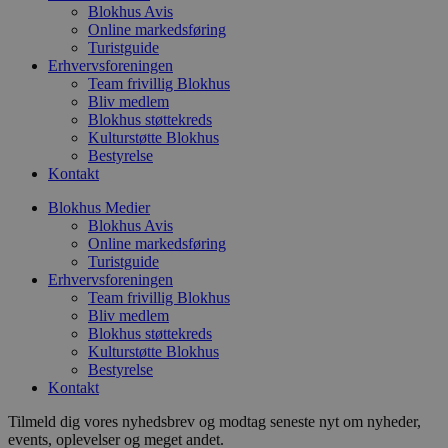
Blokhus Avis
p
o
Online markedsføring
i
Turistguide
d
Erhvervsforeningen
p
Team frivillig Blokhus
b
f
Bliv medlem
s
Blokhus støttekreds
Kulturstøtte Blokhus
Bestyrelse
Kontakt
Udbyder
/
Blokhus Medier
Navn
Udløbsdato
Beskrivelse
Domæne
Udbyder
/
Blokhus Avis
Navn
Udløbsdato
Beskrivelse
Domæne
Online markedsføring
pys_first_visit
.blokhus.dk
1 uge
Denne cookie
Udbyder
/
Navn
Udløbsdato
Beskr
Turistguide
bruges til at
_gid
1 dag
Denne cookie
Google LLC
Domæne
bestemme den
Google Anal
Erhvervsforeningen
.blokhus.dk
første gang
gemmer og 
_gcl_au
2 måneder
Denne
Team frivillig Blokhus
Google LLC
brugeren besøgte
unik værdi 
4 uger
indsti
.blokhus.dk
Bliv medlem
hjemmesiden for
side og brug
Doubl
at forbedre
Blokhus støttekreds
spore sidevi
udfør
brugeroplevelsen
Kulturstøtte Blokhus
om, 
eller spore
_ga
1 år 1
Dette cooki
Google LLC
slutb
Bestyrelse
brugerhandlinger.
måned
til Google U
.blokhus.dk
hjem
Kontakt
- som er en
enhve
opdatering 
slutb
almindeligt
Tilmeld dig vores nyhedsbrev og modtag seneste nyt om nyheder,
have 
analysetjen
besøg
events, oplevelser og meget andet.
cookie bruge