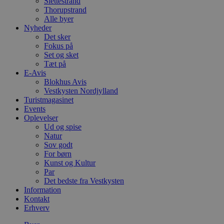
Slettestrand
Thorupstrand
Alle byer
Nyheder
Det sker
Fokus på
Set og sket
Tæt på
E-Avis
Blokhus Avis
Vestkysten Nordjylland
Turistmagasinet
Events
Oplevelser
Ud og spise
Natur
Sov godt
For børn
Kunst og Kultur
Par
Det bedste fra Vestkysten
Information
Kontakt
Erhverv