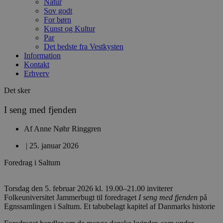
Natur
Sov godt
For børn
Kunst og Kultur
Par
Det bedste fra Vestkysten
Information
Kontakt
Erhverv
Det sker
I seng med fjenden
Af
Anne Nøhr Ringgren
|
25. januar 2026
Foredrag i Saltum
Torsdag den 5. februar 2026 kl. 19.00–21.00 inviterer
Folkeuniversitet Jammerbugt til foredraget
I seng med fjenden
på
Egnssamlingen i Saltum. Et tabubelagt kapitel af Danmarks historie