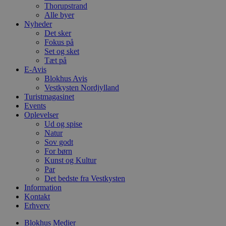
Thorupstrand
f
k
Alle byer
Nyheder
pys_start_session
.blokhus.dk
Session
D
Det sker
b
o
Fokus på
b
Set og sket
t
Tæt på
d
E-Avis
g
h
Blokhus Avis
o
Vestkysten Nordjylland
e
Turistmagasinet
h
ti
Events
Oplevelser
VISITOR_PRIVACY_METADATA
5 måneder
D
YouTube
Ud og spise
4 uger
b
.youtube.com
Natur
g
b
Sov godt
s
For børn
p
Kunst og Kultur
f
Par
i
w
Det bedste fra Vestkysten
r
Information
p
Kontakt
b
s
Erhverv
f
p
Blokhus Medier
b