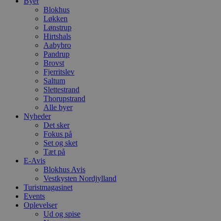
Byer
Blokhus
Løkken
Lønstrup
Hirtshals
Aabybro
Pandrup
Brovst
Fjerritslev
Saltum
Slettestrand
Thorupstrand
Alle byer
Nyheder
Det sker
Fokus på
Set og sket
Tæt på
E-Avis
Blokhus Avis
Vestkysten Nordjylland
Turistmagasinet
Events
Oplevelser
Ud og spise