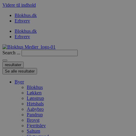
Videre til indhold
Blokhus.dk
Erhverv
Blokhus.dk
Erhverv
Search ...
resultater
Se alle resultater
Byer
Blokhus
Løkken
Lønstrup
Hirtshals
Aabybro
Pandrup
Brovst
Fjerritslev
Saltum