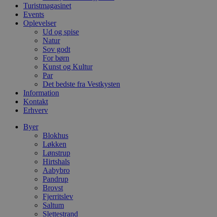
d
Turistmagasinet
o
Events
v
Oplevelser
b
Ud og spise
D
e
Natur
g
Sov godt
n
For børn
h
b
Kunst og Kultur
s
Par
w
Det bedste fra Vestkysten
e
Information
e
o
Kontakt
l
Erhverv
e
m
Byer
CookieScriptConsent
4 uger 2
D
CookieScript
Blokhus
dage
b
blokhus.dk
Løkken
C
Lønstrup
S
Hirtshals
t
h
Aabybro
p
Pandrup
s
Brovst
b
e
Fjerritslev
a
Saltum
S
Slettestrand
c