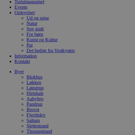
Turistmagasinet
.blok
Events
_fbp
_ga_PJR83J7HYC
.blok
Oplevelser
Ud og spise
Natur
pysTrafficSource
.blok
_gat_gtag_UA_74178830_1
Sov godt
For børn
YSC
Kunst og Kultur
Par
Det bedste fra Vestkysten
VISITOR_INFO1_LIVE
Information
Kontakt
Byer
__Secure-YNID
Blokhus
Løkken
Lønstrup
Hirtshals
Aabybro
Pandrup
Brovst
Fjerritslev
Saltum
Slettestrand
Thorupstrand