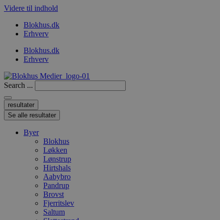
Videre til indhold
Blokhus.dk
Erhverv
Blokhus.dk
Erhverv
Search ...
resultater
Se alle resultater
Byer
Blokhus
Løkken
Lønstrup
Hirtshals
Aabybro
Pandrup
Brovst
Fjerritslev
Saltum