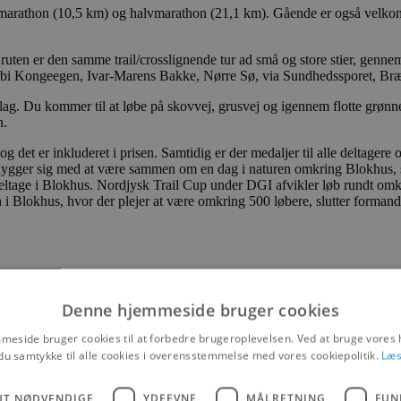
¼ marathon (10,5 km) og halvmarathon (21,1 km). Gående er også velkom
en er den samme trail/crosslignende tur ad små og store stier, gennem 
orbi Kongeegen, Ivar-Marens Bakke, Nørre Sø, via Sundhedssporet, Br
rlag. Du kommer til at løbe på skovvej, grusvej og igennem flotte grøn
n.
 det er inkluderet i prisen. Samtidig er der medaljer til alle deltagere 
berne hygger sig med at være sammen om en dag i naturen omkring Blokhu
 deltage i Blokhus. Nordjysk Trail Cup under DGI afvikler løb rundt omkr
i Blokhus, hvor der plejer at være omkring 500 løbere, slutter formand
Denne hjemmeside bruger cookies
eside bruger cookies til at forbedre brugeroplevelsen. Ved at bruge vore
du samtykke til alle cookies i overensstemmelse med vores cookiepolitik.
Læs
UT NØDVENDIGE
YDEEVNE
MÅLRETNING
FUN