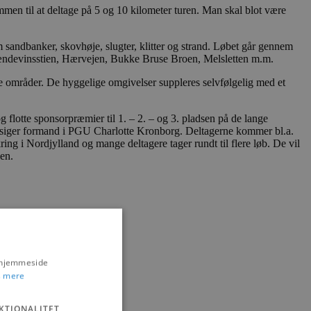
men til at deltage på 5 og 10 kilometer turen. Man skal blot være
sandbanker, skovhøje, slugter, klitter og strand. Løbet går gennem
ændevinsstien, Hærvejen, Bukke Bruse Broen, Melsletten m.m.
ne områder. De hyggelige omgivelser suppleres selvfølgelig med et
og flotte sponsorpræmier til 1. – 2. – og 3. pladsen på de lange
s, siger formand i PGU Charlotte Kronborg. Deltagerne kommer bl.a.
ing i Nordjylland og mange deltagere tager rundt til flere løb. De vil
en.
s hjemmeside
 mere
KTIONALITET