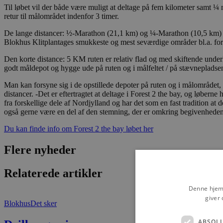
Til løbet vil der både være muligt at deltage på fem kilometer samt 
retur til målområdet indenfor 3 timer.
De lange distancer: ½-Marathon (21,1 km) og ¼-Marathon (10,5 km) rut
Blokhus Klitplantages smukkeste og mest seværdige områder bl.a. f
Den korte distance: 5 KM ruten er relativ flad og med skiftende unde
godt måldepot og hygge ude på ruten og i målfeltet / på stævnepladse
Man kan forsyne sig i de opstillede depoter på ruten og i målområdet, og
distancer. -Det er eftertragtet at deltage i Forest 2 the bay, og lø
fra forskellige dele af Nordjylland og har det som en fast tradition at
også gerne være en del af den stemning, der er omkring begivenheden 
Du kan finde info om Forest 2 the bay løbet her
Flere nyheder
Relaterede artikler
Denne hjemm
giver 
Blokhus
Det sker
ABSOL