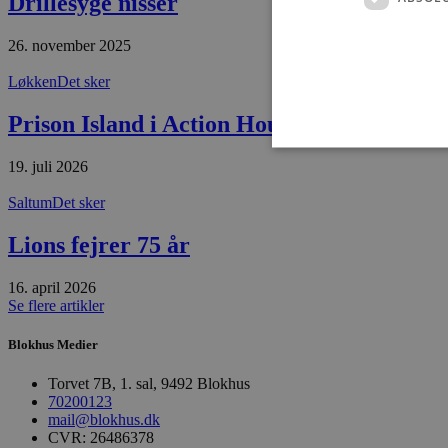
Drillesyge nisser
26. november 2025
Løkken
Det sker
Prison Island i Action House Løkken
19. juli 2026
Saltum
Det sker
Absolut nødvendige cookies
Lions fejrer 75 år
kan ikke bruges korrekt ude
Navn
16. april 2026
Se flere artikler
pys_session_limit
Blokhus Medier
PHPSESSID
Torvet 7B, 1. sal, 9492 Blokhus
70200123
mail@blokhus.dk
CVR: 26486378