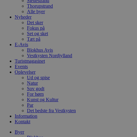
Slettestrand
Thorupstrand
Alle byer
Nyheder
Det sker
Fokus på
Set og sket
Tæt på
E-Avis
Blokhus Avis
Vestkysten Nordjylland
Turistmagasinet
Events
Oplevelser
Ud og spise
Natur
Sov godt
For børn
Kunst og Kultur
Par
Det bedste fra Vestkysten
Information
Kontakt
Byer