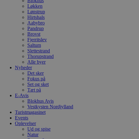
Blokhus
Løkken
Lønstrup
Hirtshals
Aabybro
Pandrup
Brovst
Fjerritslev
Saltum
Slettestrand
Thorupstrand
Alle byer
Nyheder
Det sker
Fokus på
Set og sket
Tæt på
E-Avis
Blokhus Avis
Vestkysten Nordjylland
Turistmagasinet
Events
Oplevelser
Ud og spise
Natur