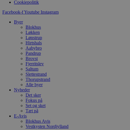
Cookiepolitik
CookieScriptConsent
Facebook-f
Youtube
Instagram
pys_start_session
Byer
Blokhus
Løkken
VISITOR_PRIVACY_METAD
Lønstrup
Hirtshals
Aabybro
Pandrup
Brovst
Fjerritslev
Udbyder
Navn
Saltum
Domæne
Udby
Navn
Navn
Slettestrand
Dom
pys_first_visit
.blokhus.
Thorupstrand
_gid
_gcl_au
Googl
Alle byer
.blok
Nyheder
Det sker
_ga
Googl
__Secure-
Fokus på
.blok
ROLLOUT_TOKEN
Set og sket
Tæt på
E-Avis
Blokhus Avis
pbid
pys_landing_page
now-
Vestkysten Nordjylland
cowo