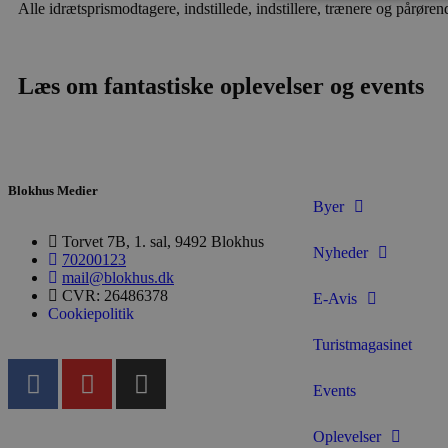
Alle idrætsprismodtagere, indstillede, indstillere, trænere og pårø
Absolut nødvendige cookies
Læs om fantastiske oplevelser og events
kan ikke bruges korrekt ude
Navn
pys_session_limit
Blokhus Medier
Byer
PHPSESSID
Torvet 7B, 1. sal, 9492 Blokhus
Nyheder
70200123
mail@blokhus.dk
CVR: 26486378
E-Avis
CookieScriptConsent
Cookiepolitik
Turistmagasinet
pys_start_session
Events
VISITOR_PRIVACY_METAD
Oplevelser