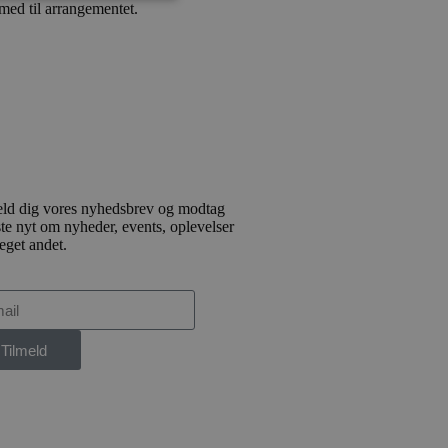
med til arrangementet.
ministration. Hjemmesiden
e gange en bruger kan
given periode, der forsøger
misbrug af tjenester.
eld dig vores nyhedsbrev og modtag
-sproget. Dette er en
te nyt om nyheder, events, oplevelser
 variabler for
eget andet.
enereret nummer, hvordan
n et godt eksempel er at
 siderne.
ten til at huske
nødvendigt, at Cookie-
Tilmeld
 session tilstand, mens de
eller data poster huskes
ykke og privatlivsvalg for
r data på den besøgendes