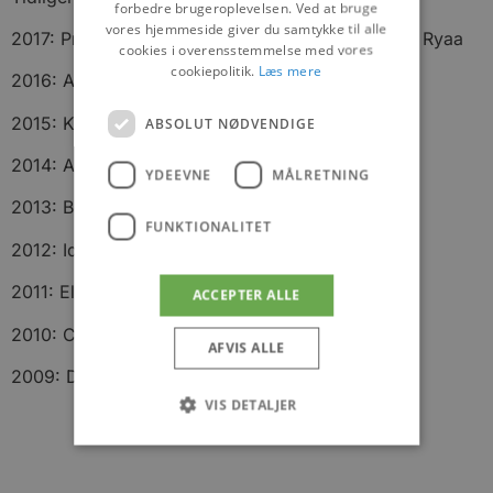
forbedre brugeroplevelsen. Ved at bruge
vores hjemmeside giver du samtykke til alle
2017: Preben Dalgaard, Skipper Klements Plads i Ryaa
cookies i overensstemmelse med vores
cookiepolitik.
Læs mere
2016: Anne Nøhr Ringgren, Trekroner
2015: Karl Korfits, Blokhus
ABSOLUT NØDVENDIGE
2014: Arbejdsgruppen bag DRØN, Saltum
YDEEVNE
MÅLRETNING
2013: Bestyrelsen for Hjortdal Købmand
FUNKTIONALITET
2012: Ida Larsen, Skovsgaard
2011: Ellen Helvind, Bryggergården Fjerritslev
ACCEPTER ALLE
2010: Christina Larsen, Gård 11 Biersted
AFVIS ALLE
2009: Dorte Krog og Niels Agesen, Klim
VIS DETALJER
Absolut nødvendige
Ydeevne