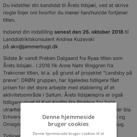
Du indstiller din kandidat til Årets Ildsjæl, ved at skrive
nogle linjer om hvorfor du mener han/hun/de fortjener
titlen.
Indsend din indstilling
senest den 26. oktober 2018
til
Landdistriktskonsulent Andrea Kuzevski
på
akv@jammerbugt.dk
Sidste år vandt Preben Dalgaard fra Ryaa titlen som
Årets Ildsjæl. I 2016 fik Anne Nøhr Ringgren fra
Trekroner titlen, bl.a. på grund af projektet “Landsby på
prøve”. DRØN gruppen, har ligeledes tidligere fået
prisen for det store arbejde med etablering af et
aktivitetsområde i Saltum. Årets Ildsjælepris er også
tidligere givet til Karl Korfits fra Blokhus for hans
utrættelige virke i foreningslivet i Blokhus, herunder bla.
Denne hjemmeside
Erhvervsforeningen, Destination Blokhus, Blokhus og
bruger cookies
Omegns Grundejerforening samt Blokhus Kanonlaug.
Denne hjemmeside bruger cookies til at
Tidligere har følgende modtaget prisen: