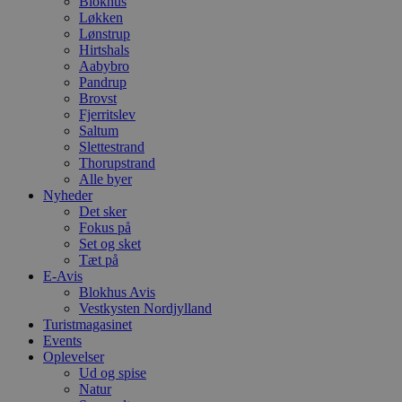
Blokhus
Løkken
Lønstrup
Hirtshals
Aabybro
Pandrup
Brovst
Fjerritslev
Saltum
Slettestrand
Thorupstrand
Alle byer
Nyheder
Det sker
Fokus på
Set og sket
Tæt på
E-Avis
Blokhus Avis
Vestkysten Nordjylland
Turistmagasinet
Events
Oplevelser
Ud og spise
Natur