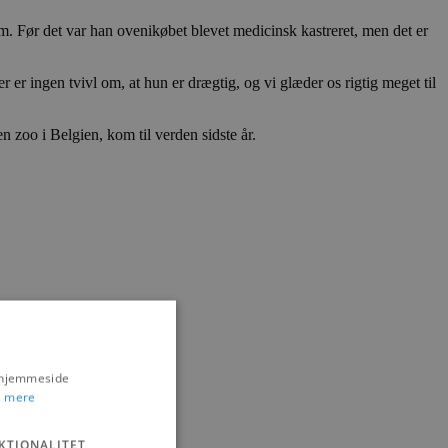
. Før det var han ovenikøbet blevet medicinsk kastreret, men det er
r er ingen tvivl om, at hun er drægtig, og vi glæder os rigtig meget til
n zoo i Belgien, kom til verden sidste år.
s hjemmeside
 mere
KTIONALITET