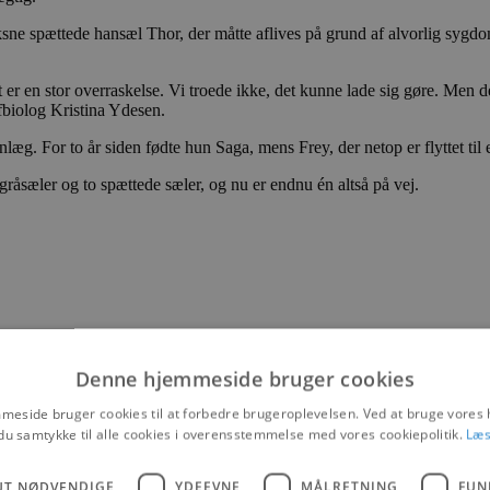
sne spættede hansæl Thor, der måtte aflives på grund af alvorlig sygdom
 er en stor overraskelse. Vi troede ikke, det kunne lade sig gøre. Men de
biolog Kristina Ydesen.
g. For to år siden fødte hun Saga, mens Frey, der netop er flyttet til e
råsæler og to spættede sæler, og nu er endnu én altså på vej.
Denne hjemmeside bruger cookies
eside bruger cookies til at forbedre brugeroplevelsen. Ved at bruge vore
du samtykke til alle cookies i overensstemmelse med vores cookiepolitik.
Læs
UT NØDVENDIGE
YDEEVNE
MÅLRETNING
FUN