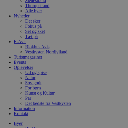
Slettestrand
Thorupstrand
Alle byer
Nyheder
Det sker
Fokus på
Set og sket
Tæt på
E-Avis
Blokhus Avis
Vestkysten Nordjylland
Turistmagasinet
Events
Oplevelser
Ud og spise
Natur
Sov godt
For børn
Kunst og Kultur
Par
Det bedste fra Vestkysten
Information
Kontakt
Byer