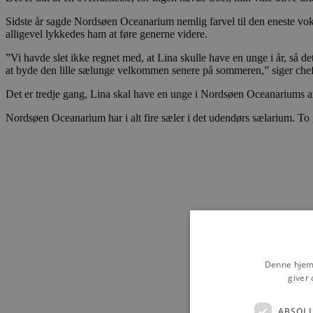
Sidste år sagde Nordsøen Oceanarium nemlig farvel til den eneste vok
alligevel lykkedes ham at føre generne videre.
”Vi havde slet ikke regnet med, at Lina skulle have en unge i år, så det
at byde den lille sælunge velkommen senere på sommeren,” siger chef
Det er tredje gang, Lina skal have en unge i Nordsøen Oceanariums anlæ
Nordsøen Oceanarium har i alt fire sæler i det udendørs sælarium. To g
Denne hjemm
giver 
ABSOL