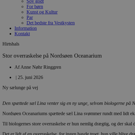
Sov godt
For børn
Kunst og Kultur
Par
Det bedste fra Vestkysten
Information
Kontakt
Hirtshals
Stor overraskelse på Nordsøen Oceanarium
Af
Anne Nøhr Ringgren
|
25. juni 2026
Ny sælunge på vej
Den spættede sæl Lina venter sig en ny unge, selvom biologerne på N
Nordsøen Oceanariums spættede sæl Lina svømmer rundt med lidt ekstra
Til biologernes store overraskelse er hun nemlig drægtig, og der skal
Det er lidt af en overraskelse, for ingen havde troet, hun ville blive dr