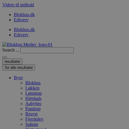
Videre til indhold
Blokhus.dk
Erhverv
Blokhus.dk
Erhverv
Search ...
resultater
Se alle resultater
Byer
Blokhus
Løkken
Lønstrup
Hirtshals
Aabybro
Pandrup
Brovst
Fjerritslev
Saltum