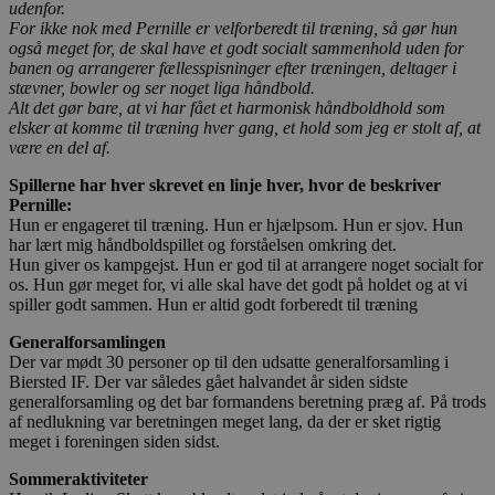
udenfor.
For ikke nok med Pernille er velforberedt til træning, så gør hun
også meget for, de skal have et godt socialt sammenhold uden for
banen og arrangerer fællesspisninger efter træningen, deltager i
stævner, bowler og ser noget liga håndbold.
Alt det gør bare, at vi har fået et harmonisk håndboldhold som
elsker at komme til træning hver gang, et hold som jeg er stolt af, at
være en del af.
Spillerne har hver skrevet en linje hver, hvor de beskriver
Pernille:
Hun er engageret til træning. Hun er hjælpsom. Hun er sjov. Hun
har lært mig håndboldspillet og forståelsen omkring det.
Hun giver os kampgejst. Hun er god til at arrangere noget socialt for
os. Hun gør meget for, vi alle skal have det godt på holdet og at vi
spiller godt sammen. Hun er altid godt forberedt til træning
Generalforsamlingen
Der var mødt 30 personer op til den udsatte generalforsamling i
Biersted IF. Der var således gået halvandet år siden sidste
generalforsamling og det bar formandens beretning præg af. På trods
af nedlukning var beretningen meget lang, da der er sket rigtig
meget i foreningen siden sidst.
Sommeraktiviteter