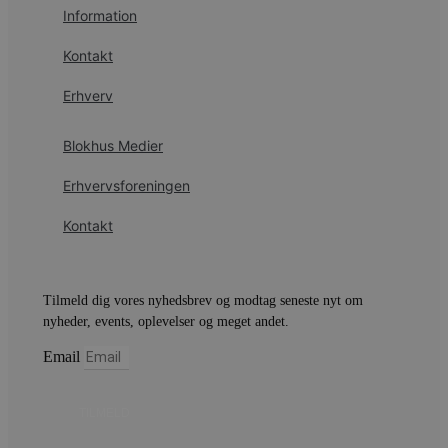
4 uger
b
.youtube.com
Information
g
b
s
Kontakt
p
f
i
Erhverv
w
r
p
Blokhus Medier
b
s
f
Erhvervsforeningen
p
b
p
Kontakt
o
i
d
p
b
Tilmeld dig vores nyhedsbrev og modtag seneste nyt om
f
s
nyheder, events, oplevelser og meget andet.
Email
Udbyder
/
TILMELD
Navn
Udløbsdato
Beskrivelse
Domæne
Udbyder
/
Navn
Udløbsdato
Beskrivelse
Domæne