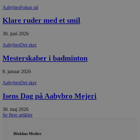
d
f
Aabybro
Fokus på
h
y
Klare ruder med et smil
f
m
t
30. juni 2026
PHPSESSID
Session
C
PHP.net
g
blokhus.dk
Aabybro
Det sker
a
b
s
Mesterskaber i badminton
e
i
d
8. januar 2026
o
v
b
Aabybro
Det sker
D
e
g
Isens Dag på Aabybro Mejeri
n
h
b
30. maj 2026
s
Se flere artikler
w
e
e
o
l
Blokhus Medier
e