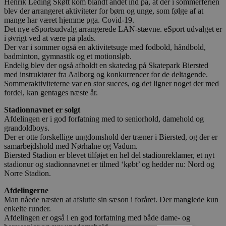
Henrik Leding Skøtt kom blandt andet ind på, at der i sommerferien
blev der arrangeret aktiviteter for børn og unge, som følge af at
mange har været hjemme pga. Covid-19.
Det nye eSportsudvalg arrangerede LAN-stævne. eSport udvalget er
i øvrigt ved at være på plads.
Der var i sommer også en aktivitetsuge med fodbold, håndbold,
badminton, gymnastik og et motionsløb.
Endelig blev der også afholdt en skatedag på Skatepark Biersted
med instruktører fra Aalborg og konkurrencer for de deltagende.
Sommeraktiviteterne var en stor succes, og det ligner noget der med
fordel, kan gentages næste år.
Stadionnavnet er solgt
Afdelingen
er i god forfatning med to seniorhold, damehold og
grandoldboys.
Der er otte forskellige ungdomshold der træner i Biersted, og der er
samarbejdshold med Nørhalne og Vadum.
Biersted Stadion er blevet tilføjet en hel del stadionreklamer, et nyt
stadionur og stadionnavnet er tilmed ‘købt’ og hedder nu: Nord og
Norre Stadion.
Afdelingerne
Man nåede næsten at afslutte sin sæson i foråret. Der manglede kun
enkelte runder.
Afdelingen er også i en god forfatning med både dame- og