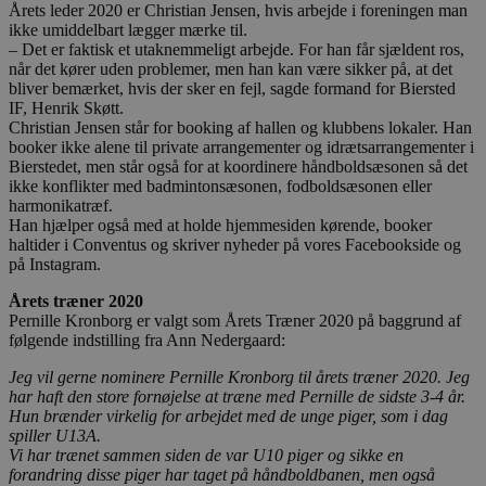
Årets leder 2020 er Christian Jensen, hvis arbejde i foreningen man
ikke umiddelbart lægger mærke til.
– Det er faktisk et utaknemmeligt arbejde. For han får sjældent ros,
når det kører uden problemer, men han kan være sikker på, at det
bliver bemærket, hvis der sker en fejl, sagde formand for Biersted
IF, Henrik Skøtt.
Christian Jensen står for booking af hallen og klubbens lokaler. Han
booker ikke alene til private arrangementer og idrætsarrangementer i
Bierstedet, men står også for at koordinere håndboldsæsonen så det
ikke konflikter med badmintonsæsonen, fodboldsæsonen eller
harmonikatræf.
Han hjælper også med at holde hjemmesiden kørende, booker
haltider i Conventus og skriver nyheder på vores Facebookside og
på Instagram.
Årets træner 2020
Pernille Kronborg er valgt som Årets Træner 2020 på baggrund af
følgende indstilling fra Ann Nedergaard:
Jeg vil gerne nominere Pernille Kronborg til årets træner 2020. Jeg
har haft den store fornøjelse at træne med Pernille de sidste 3-4 år.
Hun brænder virkelig for arbejdet med de unge piger, som i dag
spiller U13A.
Vi har trænet sammen siden de var U10 piger og sikke en
forandring disse piger har taget på håndboldbanen, men også