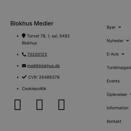
CookieScriptConsent
Blokhus Medier
Byer
pys_start_session
Torvet 7B, 1. sal, 9492
Nyheder
Blokhus
VISITOR_PRIVACY_METAD
E-Avis
70200123
mail@blokhus.dk
Turistmagas
Udbyder
CVR: 26486378
Navn
Events
Domæne
Udby
Navn
Navn
Dom
Cookiepolitik
pys_first_visit
.blokhus.
_gid
_gcl_au
Oplevelser
Googl
.blok
_ga
Googl
Information
__Secure-
.blok
ROLLOUT_TOKEN
Kontakt