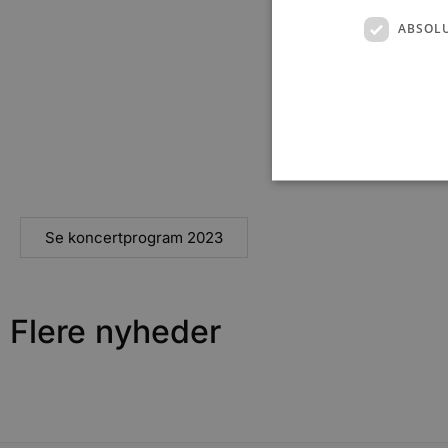
ABSOL
Se koncertprogram 2023
Absolut nødvendige cookies
kan ikke bruges korrekt ude
Navn
Flere nyheder
pys_session_limit
PHPSESSID