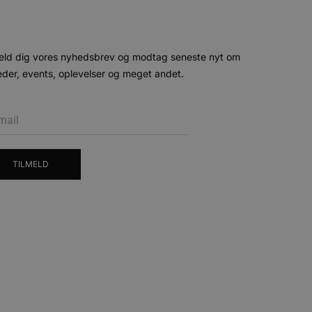
n et godt eksempel er at
 siderne.
ten til at huske
nødvendigt, at Cookie-
eld dig vores nyhedsbrev og modtag seneste nyt om
 session tilstand, mens de
der, events, oplevelser og meget andet.
eller data poster huskes
ykke og privatlivsvalg for
r data på den besøgendes
e af personlige oplysninger
et i fremtidige sessioner.
TILMELD
esøgte hjemmesiden for at
g opdaterer en unik værdi
r oplysninger om, hvordan
ninger.
, som slutbrugeren måtte
- som er en væsentlig
ndtere eksperimenter, A/B-
jeneste. Denne cookie
rollouts"). Cookien sikrer,
tilfældigt genereret
 en testperiode, så
modning på et websted og
e pludselig ændrer sig,