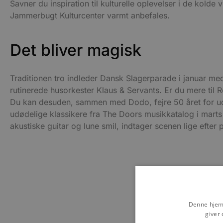
Savner du inspiration til kulturelle oplevelser i de kolde
Jammerbugt Kulturcenter varmt anbefales.
Det bliver magisk
Traditionen tro indleder Dansk Slagerparade i januar me
rutinerede husorkester Klaus & Servants. Er du mere til R
Du kan desuden, sammen med Dodo, fejre 50 året for udg
udødelige klassikere fra The Doors musikkatalog i mart
akustiske guitar og lune smil, indtager scenen lige efter
Denne hjemm
giver 