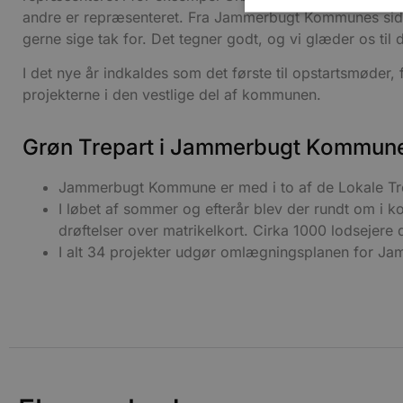
andre er repræsenteret. Fra Jammerbugt Kommunes side ha
gerne sige tak for. Det tegner godt, og vi glæder os til 
I det nye år indkaldes som det første til opstartsmøder, f
Absolut nødvendige cookies
projekterne i den vestlige del af kommunen.
kan ikke bruges korrekt ude
Navn
Grøn Trepart i Jammerbugt Kommun
pys_session_limit
Jammerbugt Kommune er med i to af de Lokale Tre
I løbet af sommer og efterår blev der rundt om i 
PHPSESSID
drøftelser over matrikelkort. Cirka 1000 lodsejere 
I alt 34 projekter udgør omlægningsplanen for 
CookieScriptConsent
pys_start_session
VISITOR_PRIVACY_METAD