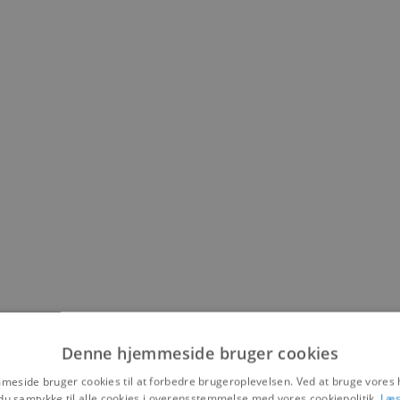
ver haven i den rækkefølge, som den er anlagt, så du kan f
Denne hjemmeside bruger cookies
 nyde en kop kaffe/ med hjemmebagt kringle eller en smørbo
eside bruger cookies til at forbedre brugeroplevelsen. Ved at bruge vore
du samtykke til alle cookies i overensstemmelse med vores cookiepolitik.
Læs