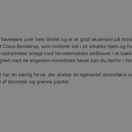
r haveejere over hele landet og er et godt eksempel på mode
Claus Bonderup, som inviterer ind i sit smukke hjem og for
vadratmeter anlagt med farvetematiske småhaver i et bakke
lighed med de engelske romantiske haver kan du derfor i Hav
ar en særlig farve, der skaber en egenartet atomsfære og 
 af blomster og grønne planter.