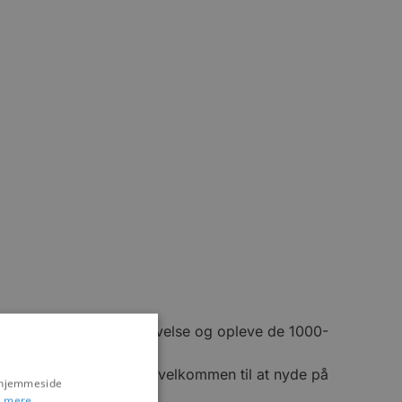
å en unik maleriske oplevelse og opleve de 1000-
lle. Kaffen er du altid velkommen til at nyde på
s hjemmeside
 mere