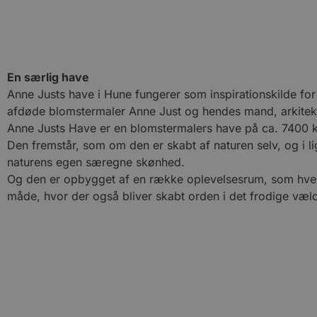
En særlig have
Anne Justs have i Hune fungerer som inspirationskilde fo
afdøde blomstermaler Anne Just og hendes mand, arkitekt 
Anne Justs Have er en blomstermalers have på ca. 7400 k
Den fremstår, som om den er skabt af naturen selv, og i 
naturens egen særegne skønhed.
Og den er opbygget af en række oplevelsesrum, som hver h
måde, hvor der også bliver skabt orden i det frodige væld