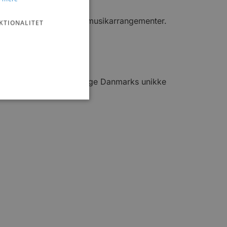
nter og meget andet.
 forskellige foredrag og musikarrangementer.
KTIONALITET
å dit besøg.
inspirere dig til at besøge Danmarks unikke
Merete Otillia Knudsen.
ministration. Hjemmesiden
e gange en bruger kan
given periode, der forsøger
misbrug af tjenester.
-sproget. Dette er en
 variabler for