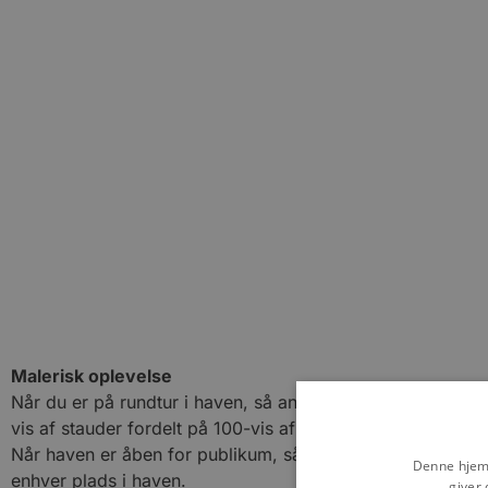
Malerisk oplevelse
Når du er på rundtur i haven, så anbefales det at du ople
vis af stauder fordelt på 100-vis af forskellige sorter.
Når haven er åben for publikum, så er der mulighed for at
Denne hjemm
enhver plads i haven.
giver 