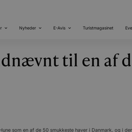
r
Nyheder
E-Avis
Turistmagasinet
Eve
dnævnt til en af 
une som en af de 50 smukkeste haver i Danmark, og i den 