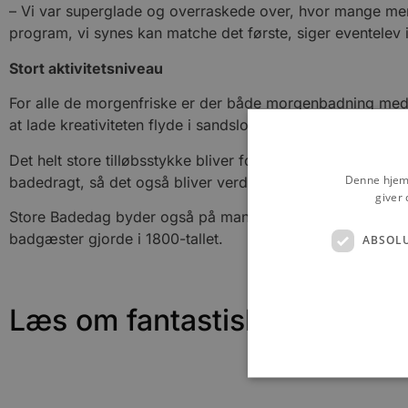
– Vi var superglade og overraskede over, hvor mange men
program, vi synes kan matche det første, siger eventelev 
Stort aktivitetsniveau
For alle de morgenfriske er der både morgenbadning med
at lade kreativiteten flyde i sandslot konkurrencen, hvor
Det helt store tilløbsstykke bliver forsøget på at lave v
Denne hjemm
badedragt, så det også bliver verdens flotteste badekæde
giver 
Store Badedag byder også på mange andre aktiviteter, og h
badgæster gjorde i 1800-tallet.
ABSOL
Læs om fantastiske oplevels