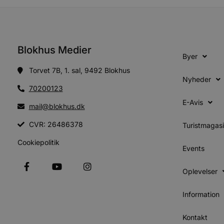
Absolut nødvendige cookies
kan ikke bruges korrekt ude
Blokhus Medier
Navn
Byer
pys_session_limit
Torvet 7B, 1. sal, 9492 Blokhus
Nyheder
70200123
PHPSESSID
E-Avis
mail@blokhus.dk
CVR: 26486378
Turistmagas
CookieScriptConsent
Cookiepolitik
Events
pys_start_session
Oplevelser
Information
VISITOR_PRIVACY_METAD
Kontakt