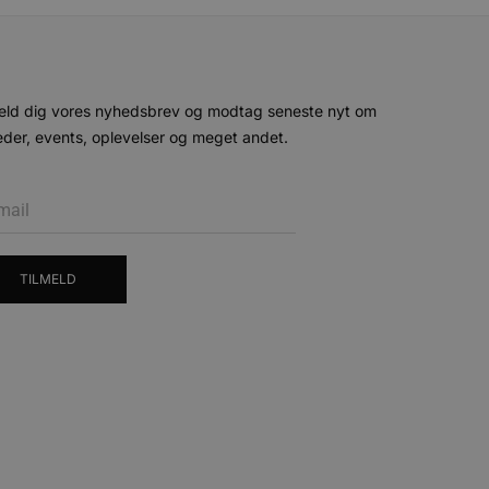
ministration. Hjemmesiden
eld dig vores nyhedsbrev og modtag seneste nyt om
der, events, oplevelser og meget andet.
e gange en bruger kan
given periode, der forsøger
misbrug af tjenester.
-sproget. Dette er en
 variabler for
enereret nummer, hvordan
n et godt eksempel er at
 siderne.
TILMELD
ten til at huske
nødvendigt, at Cookie-
 session tilstand, mens de
eller data poster huskes
ykke og privatlivsvalg for
r data på den besøgendes
e af personlige oplysninger
et i fremtidige sessioner.