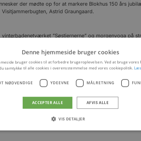
nesker der mødte op for at markere Blokhus 150 års jubilæ
i Visitjammerbugten, Astrid Graungaard.
 vinterbadenetværket ”Søstjernerne” og morgenyoga på st
 der er fine præmier på højkant. Barnlige sjæle kan også gl
Denne hjemmeside bruger cookies
erdens længste badekæde. – Så begynd allerede nu at stryg d
eside bruger cookies til at forbedre brugeroplevelsen. Ved at bruge vore
, siger Astrid med et smil på læben.
du samtykke til alle cookies i overensstemmelse med vores cookiepolitik.
Læs
ele dagen bliver der rig mulighed for at nyde godt af den 
UT NØDVENDIGE
YDEEVNE
MÅLRETNING
FUN
ACCEPTER ALLE
AFVIS ALLE
er og events
VIS DETALJER