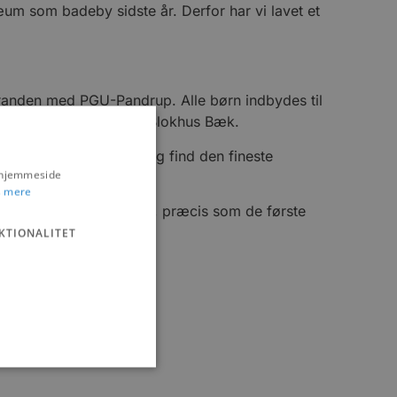
um som badeby sidste år. Derfor har vi lavet et
randen med PGU-Pandrup. Alle børn indbydes til
æde sig til anderæs ved Blokhus Bæk.
ine bedste badeshorts og find den fineste
s hjemmeside
 mere
friske havluft i Blokhus, præcis som de første
KTIONALITET