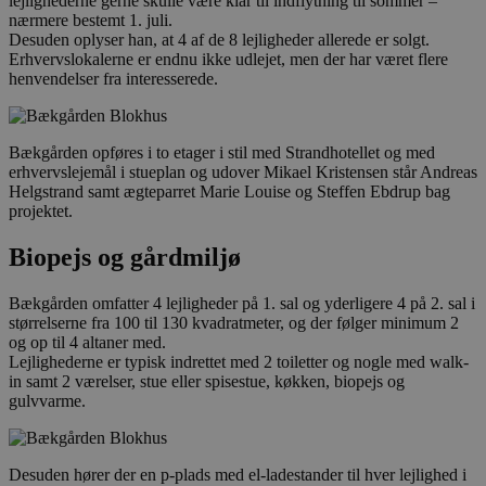
lejlighederne gerne skulle være klar til indflytning til sommer –
nærmere bestemt 1. juli.
Desuden oplyser han, at 4 af de 8 lejligheder allerede er solgt.
Erhvervslokalerne er endnu ikke udlejet, men der har været flere
henvendelser fra interesserede.
Bækgården opføres i to etager i stil med Strandhotellet og med
erhvervslejemål i stueplan og udover Mikael Kristensen står Andreas
Helgstrand samt ægteparret Marie Louise og Steffen Ebdrup bag
projektet.
Biopejs og gårdmiljø
Bækgården omfatter 4 lejligheder på 1. sal og yderligere 4 på 2. sal i
størrelserne fra 100 til 130 kvadratmeter, og der følger minimum 2
og op til 4 altaner med.
Lejlighederne er typisk indrettet med 2 toiletter og nogle med walk-
in samt 2 værelser, stue eller spisestue, køkken, biopejs og
gulvvarme.
Desuden hører der en p-plads med el-ladestander til hver lejlighed i