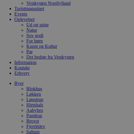
c
Vestkysten Nordjylland
f
Turistmagasinet
k
Events
pys_start_session
.blokhus.dk
Session
D
Oplevelser
b
Ud og spise
o
Natur
b
Sov godt
t
d
For børn
g
Kunst og Kultur
h
Par
o
e
Det bedste fra Vestkysten
h
Information
ti
Kontakt
Erhverv
VISITOR_PRIVACY_METADATA
5 måneder
D
YouTube
4 uger
b
.youtube.com
g
Byer
b
Blokhus
s
Løkken
p
f
Lønstrup
i
Hirtshals
w
Aabybro
r
p
Pandrup
b
Brovst
s
Fjerritslev
f
Saltum
p