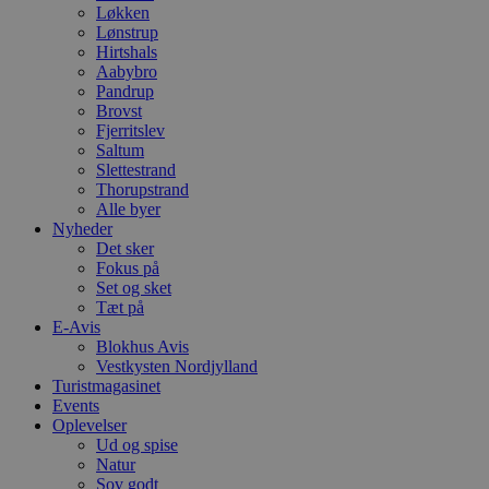
Løkken
Lønstrup
Hirtshals
Aabybro
Pandrup
Brovst
Fjerritslev
Saltum
Slettestrand
Thorupstrand
Alle byer
Nyheder
Det sker
Fokus på
Set og sket
Tæt på
E-Avis
Blokhus Avis
Vestkysten Nordjylland
Turistmagasinet
Events
Oplevelser
Ud og spise
Natur
Sov godt