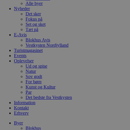
Alle byer
Nyheder
Det sker
Fokus på
Set og sket
Tæt på
E-Avis
Blokhus Avis
Vestkysten Nordjylland
Turistmagasinet
Events
Oplevelser
Ud og spise
Natur
Sov godt
For børn
Kunst og Kultur
Par
Det bedste fra Vestkysten
Information
Kontakt
Erhverv
Byer
Blokhus