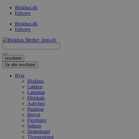
Videre
Blokhus.dk
til
Erhverv
indhold
Blokhus.dk
Erhverv
Search
...
resultater
Se alle resultater
Byer
Blokhus
Løkken
Lønstrup
Hirtshals
Aabybro
Pandrup
Brovst
Fjerritslev
Saltum
Slettestrand
Thorupstrand