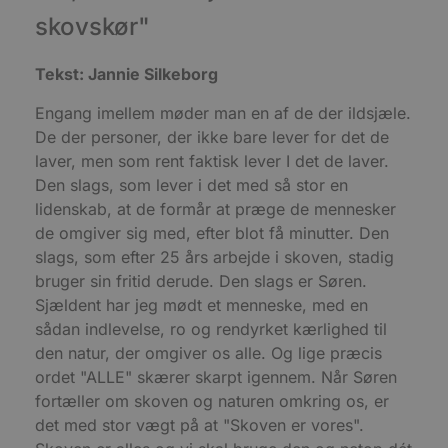
t
skovskør"
PHPSESSID
Session
C
PHP.net
g
blokhus.dk
a
Tekst: Jannie Silkeborg
b
s
e
Engang imellem møder man en af de der ildsjæle.
i
De der personer, der ikke bare lever for det de
d
o
laver, men som rent faktisk lever I det de laver.
v
b
Den slags, som lever i det med så stor en
D
lidenskab, at de formår at præge de mennesker
e
g
de omgiver sig med, efter blot få minutter. Den
n
h
slags, som efter 25 års arbejde i skoven, stadig
b
s
bruger sin fritid derude. Den slags er Søren.
w
Sjældent har jeg mødt et menneske, med en
e
e
sådan indlevelse, ro og rendyrket kærlighed til
o
l
den natur, der omgiver os alle. Og lige præcis
e
ordet "ALLE" skærer skarpt igennem. Når Søren
m
fortæller om skoven og naturen omkring os, er
CookieScriptConsent
4 uger 2
D
CookieScript
dage
b
blokhus.dk
det med stor vægt på at "Skoven er vores".
C
S