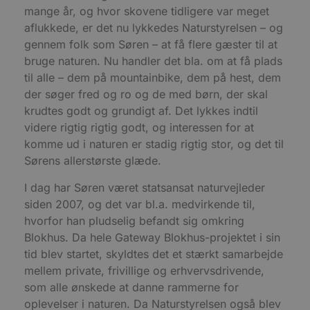
side og brug
Doubl
at forbedre
mange år, og hvor skovene tidligere var meget
spore sidevi
udfør
brugeroplevelsen
om, 
aflukkede, er det nu lykkedes Naturstyrelsen – og
eller spore
_ga
1 år 1
Dette cooki
Google LLC
slutb
brugerhandlinger.
måned
til Google U
.blokhus.dk
hjem
gennem folk som Søren – at få flere gæster til at
- som er en
enhve
opdatering 
bruge naturen. Nu handler det bla. om at få plads
slutb
almindeligt
have 
til alle – dem på mountainbike, dem på hest, dem
analysetjen
besøg
cookie bruge
webst
der søger fred og ro og de med børn, der skal
mellem unik
at tildele et 
krudtes godt og grundigt af. Det lykkes indtil
__Secure-
.youtube.com
5 måneder
Denne
genereret 
ROLLOUT_TOKEN
4 uger
af Yo
videre rigtig rigtig godt, og interessen for at
klient-id. De
til at
hver sidean
ekspe
komme ud i naturen er stadig rigtig stor, og det til
websted og b
tests
beregne bes
udrul
Sørens allerstørste glæde.
kampagnedat
funkt
webstedsana
rollo
I dag har Søren været statsansat naturvejleder
sikrer
pys_landing_page
now-
1 uge
Denne cookie
en st
siden 2007, og det var bl.a. medvirkende til,
coworking.com
spore den fø
oplev
.blokhus.dk
brugeren la
testp
hvorfor han pludselig befandt sig omkring
besøger hj
bruge
hvilket lett
Blokhus. Da hele Gateway Blokhus-projektet i sin
funkt
og relevant
video
tid blev startet, skyldtes det et stærkt samarbejde
eller sporing
pluds
analyseform
mens 
mellem private, frivillige og erhvervsdrivende,
på si
_ga_PJR83J7HYC
.blokhus.dk
1 år 1
Denne cooki
som alle ønskede at danne rammerne for
måned
Google Analy
pbid
.blokhus.dk
5 måneder
Denne
oplevelser i naturen. Da Naturstyrelsen også blev
fortsætte se
4 uger
til at