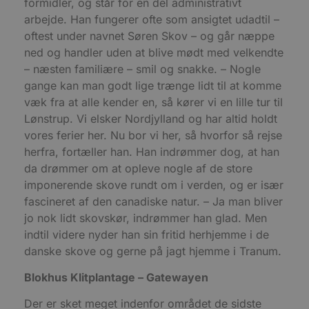
f
formidler, og står for en del administrativt
i
arbejde. Han fungerer ofte som ansigtet udadtil –
w
r
oftest under navnet Søren Skov – og går næppe
p
b
ned og handler uden at blive mødt med velkendte
s
– næsten familiære – smil og snakke. – Nogle
f
p
gange kan man godt lige trænge lidt til at komme
b
p
væk fra at alle kender en, så kører vi en lille tur til
o
i
Lønstrup. Vi elsker Nordjylland og har altid holdt
d
vores ferier her. Nu bor vi her, så hvorfor så rejse
p
b
herfra, fortæller han. Han indrømmer dog, at han
f
s
da drømmer om at opleve nogle af de store
imponerende skove rundt om i verden, og er især
fascineret af den canadiske natur. – Ja man bliver
jo nok lidt skovskør, indrømmer han glad. Men
Udbyder
/
indtil videre nyder han sin fritid herhjemme i de
Navn
Udløbsdato
Beskrivelse
Domæne
Udbyder
/
Navn
Udløbsdato
Beskrivelse
danske skove og gerne på jagt hjemme i Tranum.
Domæne
pys_first_visit
.blokhus.dk
1 uge
Denne cookie
Udbyder
/
Navn
Udløbsdato
Beskr
bruges til at
_gid
1 dag
Denne cookie
Google LLC
Domæne
Blokhus Klitplantage – Gatewayen
bestemme den
Google Anal
.blokhus.dk
første gang
gemmer og 
_gcl_au
2 måneder
Denne
Google LLC
brugeren besøgte
unik værdi 
Der er sket meget indenfor området de sidste
4 uger
indsti
.blokhus.dk
hjemmesiden for