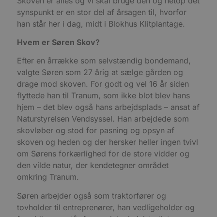
Skoven er alles og vi skal bruge den og netop dét
t
synspunkt er en stor del af årsagen til, hvorfor
h
p
han står her i dag, midt i Blokhus Klitplantage.
s
b
e
Hvem er Søren Skov?
a
S
Efter en årrække som selvstændig bondemand,
c
f
valgte Søren som 27 årig at sælge gården og
k
drage mod skoven. For godt og vel 16 år siden
pys_start_session
.blokhus.dk
Session
D
flyttede han til Tranum, som ikke blot blev hans
b
o
hjem – det blev også hans arbejdsplads – ansat af
b
t
Naturstyrelsen Vendsyssel. Han arbejdede som
d
g
skovløber og stod for pasning og opsyn af
h
skoven og heden og der hersker heller ingen tvivl
o
e
om Sørens forkærlighed for de store vidder og
h
ti
den vilde natur, der kendetegner området
omkring Tranum.
VISITOR_PRIVACY_METADATA
5 måneder
D
YouTube
4 uger
b
.youtube.com
g
Søren arbejder også som traktorfører og
b
s
tovholder til entreprenører, han vedligeholder og
p