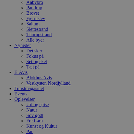
Aabybro
pys_session_limit
.blokhus.dk
59 minutter
D
Pandrup
57
b
Brovst
sekunder
b
Fjerritslev
m
Saltum
b
u
Slettestrand
s
Thorupstrand
s
Alle byer
i
g
Nyheder
d
Det sker
f
Fokus på
h
Set og sket
y
f
Tæt på
m
E-Avis
t
Blokhus Avis
Vestkysten Nordjylland
PHPSESSID
Session
C
PHP.net
g
blokhus.dk
Turistmagasinet
a
Events
b
Oplevelser
s
e
Ud og spise
i
Natur
d
Sov godt
o
For børn
v
b
Kunst og Kultur
D
Par
e