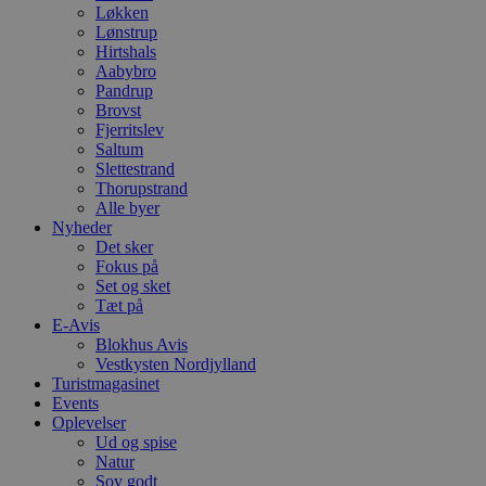
Løkken
Lønstrup
Hirtshals
Aabybro
Pandrup
Brovst
Fjerritslev
Saltum
Slettestrand
Thorupstrand
Alle byer
Nyheder
Det sker
Fokus på
Set og sket
Tæt på
E-Avis
Blokhus Avis
Vestkysten Nordjylland
Turistmagasinet
Events
Oplevelser
Ud og spise
Natur
Sov godt