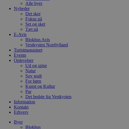
Alle byer
Nyheder
Det sker
Fokus på
Set og sket
Tæt på
E-Avis
Blokhus Avis
Vestkysten Nordjylland
Turistmagasinet
Events
Oplevelser
Ud og spise
Natur
Sov godt
For børn
Kunst og Kultur
Par
Det bedste fra Vestkysten
Information
Kontakt
Erhverv
Byer
Blokhus