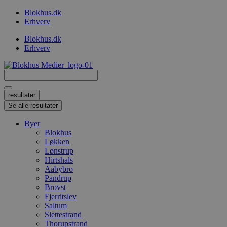
Videre
Blokhus.dk
til
Erhverv
indhold
Blokhus.dk
Erhverv
Search
...
resultater
Se alle resultater
Byer
Blokhus
Løkken
Lønstrup
Hirtshals
Aabybro
Pandrup
Brovst
Fjerritslev
Saltum
Slettestrand
Thorupstrand