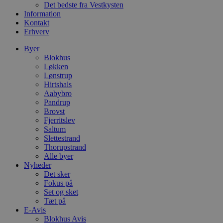
Det bedste fra Vestkysten
g
n
Information
h
Kontakt
b
Erhverv
s
w
e
Byer
e
Blokhus
o
Løkken
l
Lønstrup
e
m
Hirtshals
Aabybro
CookieScriptConsent
4 uger 2
D
CookieScript
Pandrup
dage
b
blokhus.dk
C
Brovst
S
Fjerritslev
t
Saltum
h
Slettestrand
p
s
Thorupstrand
b
Alle byer
e
Nyheder
a
S
Det sker
c
Fokus på
f
Set og sket
k
Tæt på
pys_start_session
.blokhus.dk
Session
D
E-Avis
b
Blokhus Avis
o