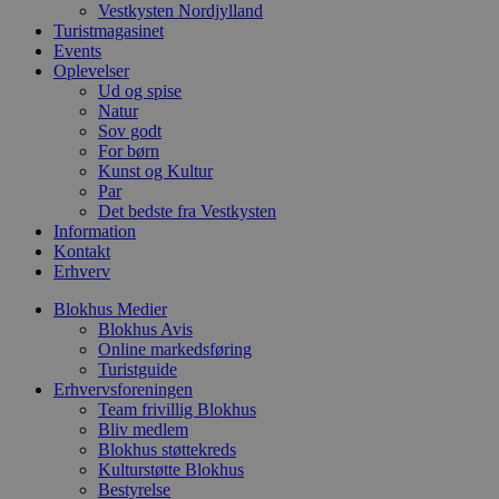
Vestkysten Nordjylland
b
Turistmagasinet
t
d
Events
g
Oplevelser
h
Ud og spise
o
e
Natur
h
Sov godt
ti
For børn
Kunst og Kultur
VISITOR_PRIVACY_METADATA
5 måneder
D
YouTube
4 uger
b
.youtube.com
Par
g
Det bedste fra Vestkysten
b
Information
s
p
Kontakt
f
Erhverv
i
w
Blokhus Medier
r
p
Blokhus Avis
b
Online markedsføring
s
Turistguide
f
Erhvervsforeningen
p
b
Team frivillig Blokhus
p
Bliv medlem
o
Blokhus støttekreds
i
d
Kulturstøtte Blokhus
p
Bestyrelse