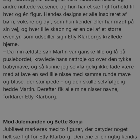
andre nuttede væsener, og hun har et særligt forhold til
hver og én figur. Hendes designs er alle inspireret af
børn, voksne og dyr, som hun kender eller har mødt på
sin vej, og hver lille skabning er en del af et større
eventyr, som udspiller sig i Etly Klarborgs krøllede
hjerne.
– Da min ældste søn Martin var ganske lille og lå på
puslebordet, kravlede hans nattrøje op over den tykke
babymave, og så kunne jeg selvfølgelig ikke lade være
med at lave en sød lille nisse med samme runde mave
og bluse, der stumpede – og den skulle selvfølgelig
hedde Martin. Derefter fik alle mine nisser navne,
forklarer Etly Klarborg.
Mød Julemanden og Bette Sonja
Jubilæet markeres med to figurer, der betyder noget
helt særligt for Etly Klarborg. Den ene er en rigtig kendis