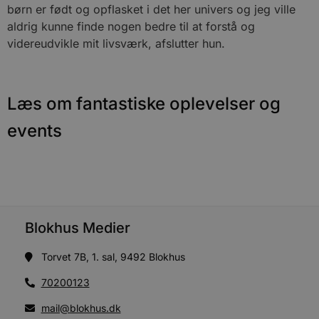
Navn
Udløbsdato
B
børn er født og opflasket i det her univers og jeg ville
Domæne
aldrig kunne finde nogen bedre til at forstå og
pys_session_limit
.blokhus.dk
59 minutter
D
57
b
videreudvikle mit livsværk, afslutter hun.
sekunder
b
m
b
u
s
Læs om fantastiske oplevelser og
s
i
g
events
d
f
h
y
f
m
t
PHPSESSID
Session
C
PHP.net
g
blokhus.dk
Blokhus Medier
a
b
s
Torvet 7B, 1. sal, 9492 Blokhus
e
i
d
70200123
o
v
mail@blokhus.dk
b