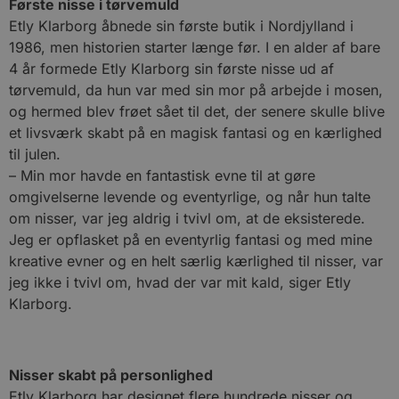
Første nisse i tørvemuld
Etly Klarborg åbnede sin første butik i Nordjylland i
1986, men historien starter længe før. I en alder af bare
4 år formede Etly Klarborg sin første nisse ud af
tørvemuld, da hun var med sin mor på arbejde i mosen,
og hermed blev frøet sået til det, der senere skulle blive
et livsværk skabt på en magisk fantasi og en kærlighed
til julen.
– Min mor havde en fantastisk evne til at gøre
omgivelserne levende og eventyrlige, og når hun talte
om nisser, var jeg aldrig i tvivl om, at de eksisterede.
Jeg er opflasket på en eventyrlig fantasi og med mine
kreative evner og en helt særlig kærlighed til nisser, var
jeg ikke i tvivl om, hvad der var mit kald, siger Etly
Klarborg.
Nisser skabt på personlighed
Etly Klarborg har designet flere hundrede nisser og