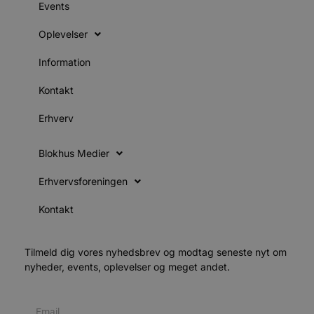
i
Events
g
d
f
Oplevelser
h
y
f
Information
m
t
Kontakt
PHPSESSID
Session
C
PHP.net
g
blokhus.dk
Erhverv
a
b
s
e
Blokhus Medier
i
d
o
Erhvervsforeningen
v
b
D
Kontakt
e
g
n
h
Tilmeld dig vores nyhedsbrev og modtag seneste nyt om
b
nyheder, events, oplevelser og meget andet.
s
w
e
e
o