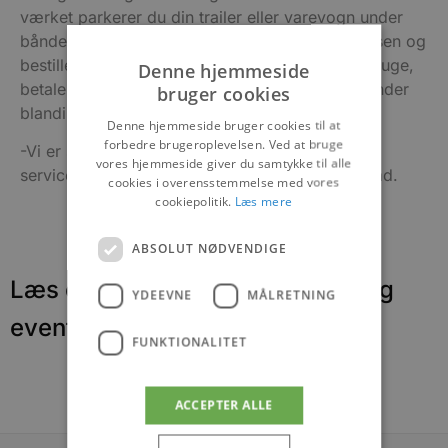
værket parkerer du din trailer eller varevogn under
båndet. Herefter går du ind i selvbetjeningsboksen og
bestiller hvilken og hvor meget beton du skal bruge,
Denne hjemmeside
betaler med dankort eller mobilpay og så begynder
bruger cookies
blandingen at komme ud på traileren.
Denne hjemmeside bruger cookies til at
forbedre brugeroplevelsen. Ved at bruge
-Vi er stolte over, at kunne tilbyde denne ekstra
vores hjemmeside giver du samtykke til alle
service overfor vores kunder, afslutter Rikke glad.
cookies i overensstemmelse med vores
cookiepolitik.
Læs mere
ABSOLUT NØDVENDIGE
Læs om fantastiske oplevelser og
YDEEVNE
MÅLRETNING
events
FUNKTIONALITET
ACCEPTER ALLE