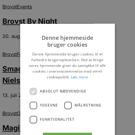
Brovst
Events
Brovst By Night
20. august 2025
Denne hjemmeside
bruger cookies
Brovst
Fokus på
Denne hjemmeside bruger cookies til at
forbedre brugeroplevelsen. Ved at bruge
vores hjemmeside giver du samtykke til alle
Smag, hygge og kvalitet hos Hr.
cookies i overensstemmelse med vores
cookiepolitik.
Læs mere
Nielsen’s Specialiteter
ABSOLUT NØDVENDIGE
13. juli 2026
YDEEVNE
MÅLRETNING
Brovst
Oplevelser
FUNKTIONALITET
Magiske øjeblikke i glas og ler