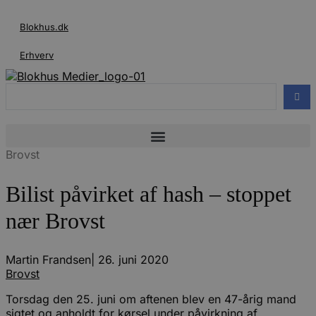
Videre
til
Blokhus.dk
indhold
Erhverv
Search
...
Brovst
Bilist påvirket af hash – stoppet
nær Brovst
Martin Frandsen
|
26. juni 2020
Brovst
Torsdag den 25. juni om aftenen blev en 47-årig mand
sigtet og anholdt for kørsel under påvirkning af