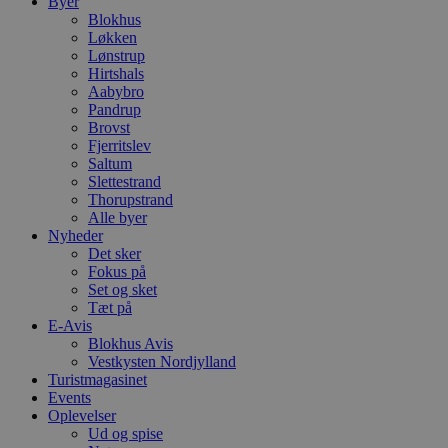
Byer
Blokhus
Løkken
Lønstrup
Hirtshals
Aabybro
Pandrup
Brovst
Fjerritslev
Saltum
Slettestrand
Thorupstrand
Alle byer
Nyheder
Det sker
Fokus på
Set og sket
Tæt på
E-Avis
Blokhus Avis
Vestkysten Nordjylland
Turistmagasinet
Events
Oplevelser
Ud og spise