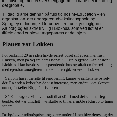
initiativer og med et stærkt engagement i både det lokale og
det globale.
Til daglig arbejder hun på fuld tid hos MyEducation – en
organisation, der arrangerer udvekslingsophold og
Sprogrejser for unge. Derudover er hun krydstogtguide i
Aalborg og en aktiv frivillig i Blokhus, som ved lidt af en
tilfældighed er blevet ægteparrets andet hjem.
Planen var Løkken
For omkring 20 år siden havde parret udset sig et sommerhus i
Løkken, men på vej fra deres bopæl i Gistrup gjorde Karl et stop i
Blokhus. Han havde set et spændende hus og aftalt en fremvisning
med ejendomsmægleren – inden turen gik videre til Løkken.
– Selvom huset trængte til renovering, kunne vi sagtens se os selv
dér. En anden køber havde vist interesse, men endnu ikke skrevet
under, fortæller Birgit Christensen.
– Så Karl sagde: Vi bliver nødt til at slå til med det samme. Jeg
tænkte, det var umuligt – vi skulle jo til lærermøde i Klarup to timer
senere.
De bød over udbudsprisen og skrev under. Huset blev deres, og det