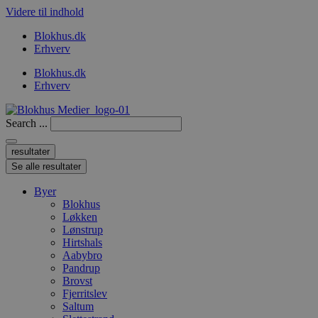
Videre til indhold
Blokhus.dk
Erhverv
Blokhus.dk
Erhverv
Search ...
resultater
Se alle resultater
Byer
Blokhus
Løkken
Lønstrup
Hirtshals
Aabybro
Pandrup
Brovst
Fjerritslev
Saltum