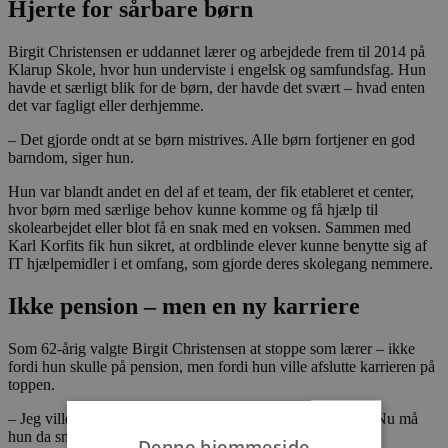
Hjerte for sårbare børn
Birgit Christensen er uddannet lærer og arbejdede frem til 2014 på
Klarup Skole, hvor hun underviste i engelsk og samfundsfag. Hun
havde et særligt blik for de børn, der havde det svært – hvad enten
det var fagligt eller derhjemme.
– Det gjorde ondt at se børn mistrives. Alle børn fortjener en god
barndom, siger hun.
Hun var blandt andet en del af et team, der fik etableret et center,
hvor børn med særlige behov kunne komme og få hjælp til
skolearbejdet eller blot få en snak med en voksen. Sammen med
Karl Korfits fik hun sikret, at ordblinde elever kunne benytte sig af
IT hjælpemidler i et omfang, som gjorde deres skolegang nemmere.
Ikke pension – men en ny karriere
Som 62-årig valgte Birgit Christensen at stoppe som lærer – ikke
fordi hun skulle på pension, men fordi hun ville afslutte karrieren på
toppen.
– Jeg ville ikke ende som hende, kollegerne hviskede om: Nu må
hun da snart gå på pension, griner hun.
Denne hjemmeside