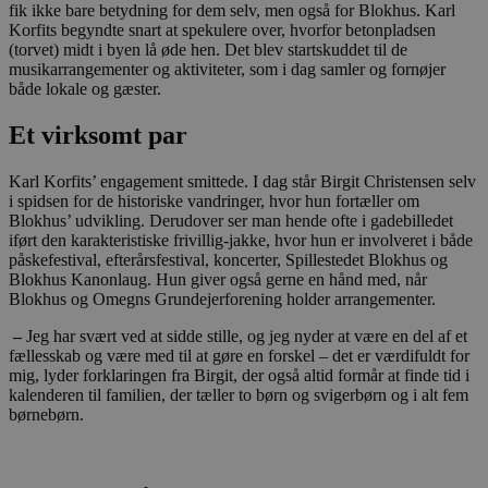
fik ikke bare betydning for dem selv, men også for Blokhus. Karl
Korfits begyndte snart at spekulere over, hvorfor betonpladsen
(torvet) midt i byen lå øde hen. Det blev startskuddet til de
musikarrangementer og aktiviteter, som i dag samler og fornøjer
både lokale og gæster.
Et virksomt par
Karl Korfits’ engagement smittede. I dag står Birgit Christensen selv
i spidsen for de historiske vandringer, hvor hun fortæller om
Blokhus’ udvikling. Derudover ser man hende ofte i gadebilledet
iført den karakteristiske frivillig-jakke, hvor hun er involveret i både
påskefestival, efterårsfestival, koncerter, Spillestedet Blokhus og
Blokhus Kanonlaug. Hun giver også gerne en hånd med, når
Blokhus og Omegns Grundejerforening holder arrangementer.
–
Jeg har svært ved at sidde stille, og jeg nyder at være en del af et
fællesskab og være med til at gøre en forskel – det er værdifuldt for
mig, lyder forklaringen fra Birgit, der også altid formår at finde tid i
kalenderen til familien, der tæller to børn og svigerbørn og i alt fem
børnebørn.