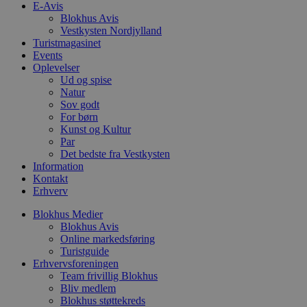
måned
Google Analy
E-Avis
pbid
.blokhus.dk
5 måneder
Denne
fortsætte se
4 uger
til at
Blokhus Avis
unikk
Vestkysten Nordjylland
pysTrafficSource
.blokhus.dk
1 uge
Denne cookie
sessi
Turistmagasinet
identificere 
med a
hjemmesiden
optim
Events
med at fors
rekl
Oplevelser
brugerne a
Ud og spise
webstedet.
_fbp
2 måneder
Brugt
Meta
Natur
4 uger
at le
Platform Inc.
rekla
Sov godt
.blokhus.dk
såsom
For børn
fra
Kunst og Kultur
tredj
Par
_gat_gtag_UA_74178830_1
.blokhus.dk
59
Denne
Det bedste fra Vestkysten
sekunder
del a
Information
Analyt
Kontakt
at be
anmo
Erhverv
(hast
gasbe
Blokhus Medier
Blokhus Avis
YSC
Session
Denne
Google LLC
Online markedsføring
indst
.youtube.com
til at
Turistguide
af in
Erhvervsforeningen
Team frivillig Blokhus
VISITOR_INFO1_LIVE
5 måneder
Denne
Google LLC
4 uger
indst
Bliv medlem
.youtube.com
for at
Blokhus støttekreds
bruge