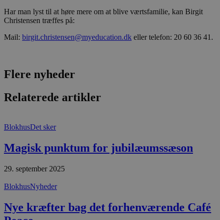
y
f
Har man lyst til at høre mere om at blive værtsfamilie, kan Birgit
m
Christensen træffes på:
t
PHPSESSID
Session
C
PHP.net
Mail:
birgit.christensen@myeducation.dk
eller telefon: 20 60 36 41.
g
blokhus.dk
a
b
s
e
Flere nyheder
i
d
o
Relaterede artikler
v
b
D
e
g
Blokhus
Det sker
n
h
b
Magisk punktum for jubilæumssæson
s
w
e
29. september 2025
e
o
Blokhus
Nyheder
l
e
m
Nye kræfter bag det forhenværende Café
CookieScriptConsent
4 uger 2
D
CookieScript