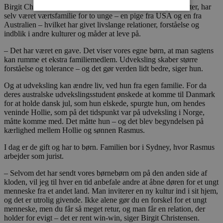
Birgit Christensen og Karl Korfits, der har en søn og en datter, har
selv været værtsfamilie for to unge – en pige fra USA og en fra
Australien – hvilket har givet livslange relationer, forståelse og
Absolut nødvendige
Ydeevne
indblik i andre kulturer og måder at leve på.
Målretning
Funktionalitet
– Det har været en gave. Det viser vores egne børn, at man sagtens
kan rumme et ekstra familiemedlem. Udveksling skaber større
Absolut nødvendige cookies muliggør
forståelse og tolerance – og det gør verden lidt bedre, siger hun.
hjemmesidens grundlæggende funktionalitet
såsom brugerlogin og kontoadministration.
Og at udveksling kan ændre liv, ved hun fra egen familie. For da
Hjemmesiden kan ikke bruges korrekt uden de
deres australske udvekslingsstudent ønskede at komme til Danmark
absolut nødvendige cookies.
for at holde dansk jul, som hun elskede, spurgte hun, om hendes
Udbyder
/
veninde Hollie, som på det tidspunkt var på udveksling i Norge,
Navn
Udløbsdato
B
Domæne
måtte komme med. Det måtte hun – og det blev begyndelsen på
kærlighed mellem Hollie og sønnen Rasmus.
pys_session_limit
.blokhus.dk
59 minutter
D
57
b
I dag er de gift og har to børn. Familien bor i Sydney, hvor Rasmus
sekunder
b
m
arbejder som jurist.
b
u
– Selvom det har sendt vores børnebørn om på den anden side af
s
kloden, vil jeg til hver en tid anbefale andre at åbne døren for et ungt
s
i
menneske fra et andet land. Man inviterer en ny kultur ind i sit hjem,
g
og det er utrolig givende. Ikke alene gør du en forskel for et ungt
d
menneske, men du får så meget retur, og man får en relation, der
f
h
holder for evigt – det er rent win-win, siger Birgit Christensen.