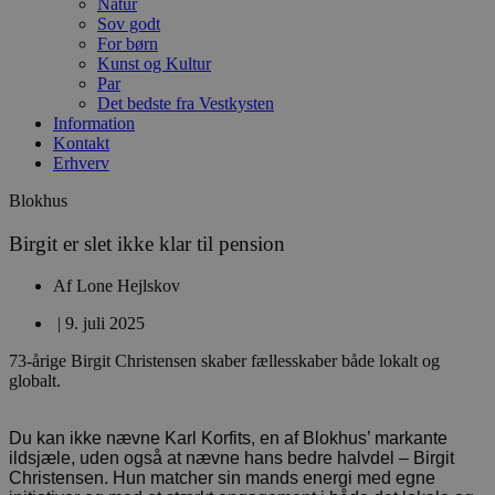
Natur
Sov godt
For børn
Kunst og Kultur
Par
Det bedste fra Vestkysten
Information
Kontakt
Erhverv
Blokhus
Birgit er slet ikke klar til pension
Af
Lone Hejlskov
|
9. juli 2025
73-årige Birgit Christensen skaber fællesskaber både lokalt og
globalt.
Du kan ikke nævne Karl Korfits, en af Blokhus’ markante
ildsjæle, uden også at nævne hans bedre halvdel – Birgit
Christensen. Hun matcher sin mands energi med egne