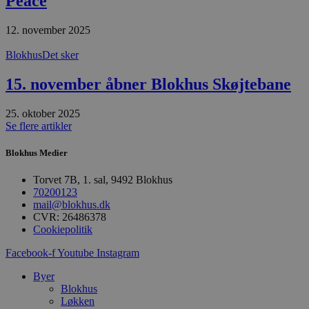
Peace
dage
b
blokhus.dk
C
S
12. november 2025
t
h
p
Blokhus
Det sker
s
b
e
15. november åbner Blokhus Skøjtebane
a
S
c
25. oktober 2025
f
Se flere artikler
k
pys_start_session
.blokhus.dk
Session
D
Blokhus Medier
b
o
b
Torvet 7B, 1. sal, 9492 Blokhus
t
70200123
d
mail@blokhus.dk
g
h
CVR: 26486378
o
Cookiepolitik
e
h
Facebook-f
Youtube
Instagram
ti
VISITOR_PRIVACY_METADATA
5 måneder
D
YouTube
Byer
4 uger
b
.youtube.com
Blokhus
g
Løkken
b