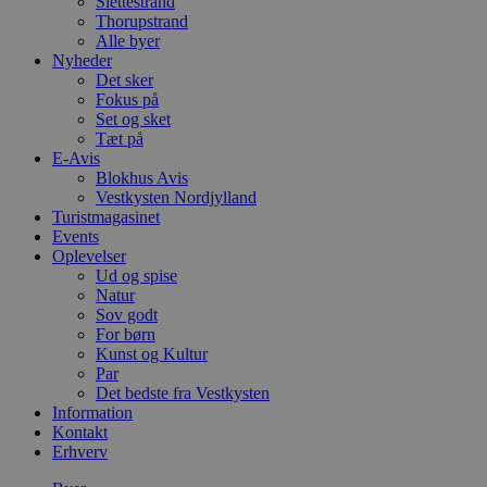
Slettestrand
Thorupstrand
Alle byer
Nyheder
Det sker
Fokus på
Set og sket
Tæt på
E-Avis
Blokhus Avis
Vestkysten Nordjylland
Turistmagasinet
Events
Oplevelser
Ud og spise
Natur
Sov godt
For børn
Kunst og Kultur
Par
Det bedste fra Vestkysten
Information
Kontakt
Erhverv