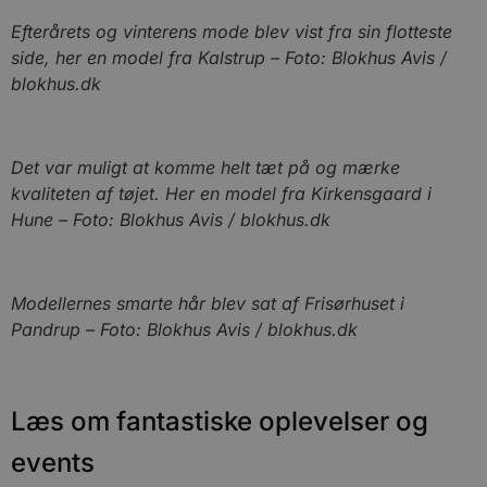
b
s
Efterårets og vinterens mode blev vist fra sin flotteste
e
side, her en model fra Kalstrup – Foto: Blokhus Avis /
i
d
blokhus.dk
o
v
b
D
e
g
Det var muligt at komme helt tæt på og mærke
n
kvaliteten af tøjet. Her en model fra Kirkensgaard i
h
b
Hune – Foto: Blokhus Avis / blokhus.dk
s
w
e
e
o
l
Modellernes smarte hår blev sat af Frisørhuset i
e
Pandrup – Foto: Blokhus Avis / blokhus.dk
m
CookieScriptConsent
4 uger 2
D
CookieScript
dage
b
blokhus.dk
C
S
Læs om fantastiske oplevelser og
t
h
p
events
s
b