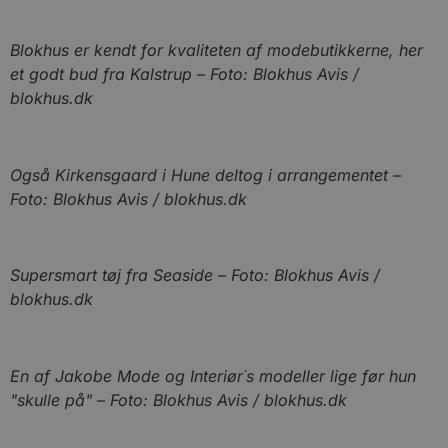
Absolut nødvendige cookies muliggør
hjemmesidens grundlæggende funktionalitet
Blokhus er kendt for kvaliteten af modebutikkerne, her
såsom brugerlogin og kontoadministration.
Hjemmesiden kan ikke bruges korrekt uden de
et godt bud fra Kalstrup – Foto: Blokhus Avis /
absolut nødvendige cookies.
blokhus.dk
Udbyder
/
Navn
Udløbsdato
B
Domæne
pys_session_limit
.blokhus.dk
59 minutter
D
Også Kirkensgaard i Hune deltog i arrangementet –
57
b
sekunder
b
Foto: Blokhus Avis / blokhus.dk
m
b
u
s
s
Supersmart tøj fra Seaside – Foto: Blokhus Avis /
i
g
blokhus.dk
d
f
h
y
f
m
En af Jakobe Mode og Interiør´s modeller lige før hun
t
"skulle på" – Foto: Blokhus Avis / blokhus.dk
PHPSESSID
Session
C
PHP.net
g
blokhus.dk
a