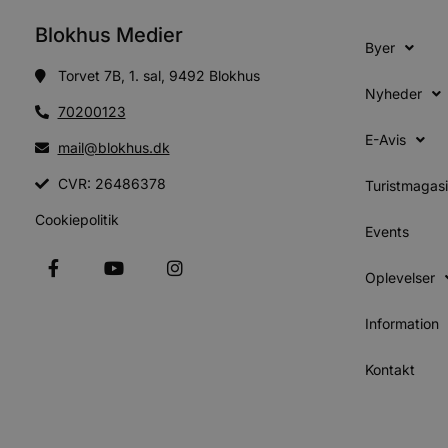
CookieScriptConsent
Blokhus Medier
Byer
Torvet 7B, 1. sal, 9492 Blokhus
pys_start_session
Nyheder
70200123
VISITOR_PRIVACY_METAD
E-Avis
mail@blokhus.dk
CVR: 26486378
Turistmagas
Cookiepolitik
Events
Udbyder
Navn
Domæne
Udby
Navn
Navn
Dom
Oplevelser
pys_first_visit
.blokhus.
_gid
_gcl_au
Googl
.blok
Information
_ga
Googl
__Secure-
.blok
Kontakt
ROLLOUT_TOKEN
pbid
pys_landing_page
now-