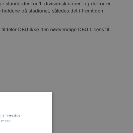
standarder for 1. divisionsklubber, og derfor er
holdene på stadionet, således det i fremtiden
f tildeler DBU ikke den nødvendige DBU Licens til
s hjemmeside
 mere