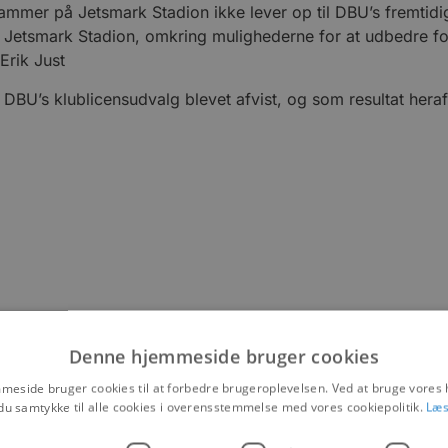
er på Jetsmark Stadion ikke lever op til DBU’s fremtidige 
Jetsmark Stadion, omkring mulighederne for at udbedre for
Erik Just
DBU’s klublicensudvalg blevet afvist, og som resultat hera
Denne hjemmeside bruger cookies
eside bruger cookies til at forbedre brugeroplevelsen. Ved at bruge vore
du samtykke til alle cookies i overensstemmelse med vores cookiepolitik.
Læs