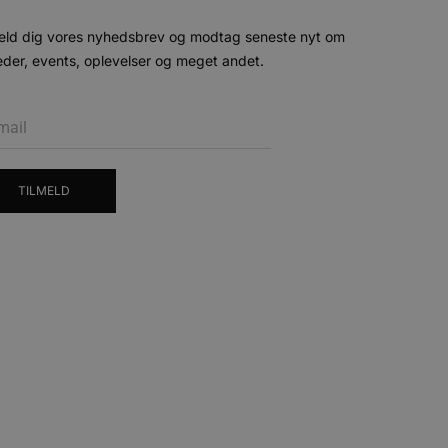
ten til at huske
nødvendigt, at Cookie-
eld dig vores nyhedsbrev og modtag seneste nyt om
der, events, oplevelser og meget andet.
 session tilstand, mens de
eller data poster huskes
ykke og privatlivsvalg for
r data på den besøgendes
e af personlige oplysninger
et i fremtidige sessioner.
TILMELD
esøgte hjemmesiden for at
g opdaterer en unik værdi
r oplysninger om, hvordan
ninger.
, som slutbrugeren måtte
- som er en væsentlig
ndtere eksperimenter, A/B-
jeneste. Denne cookie
rollouts"). Cookien sikrer,
tilfældigt genereret
 en testperiode, så
modning på et websted og
e pludselig ændrer sig,
ende og sessioner, der
lander på, når du besøger