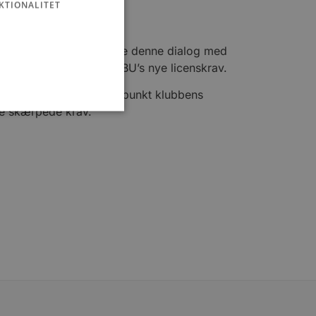
KTIONALITET
gens afgørelse fortsætte denne dialog med
accepteres inden for DBU’s nye licenskrav.
r det på nuværende tidspunkt klubbens
nye skærpede krav.
ministration. Hjemmesiden
e gange en bruger kan
given periode, der forsøger
misbrug af tjenester.
-sproget. Dette er en
 variabler for
enereret nummer, hvordan
n et godt eksempel er at
 siderne.