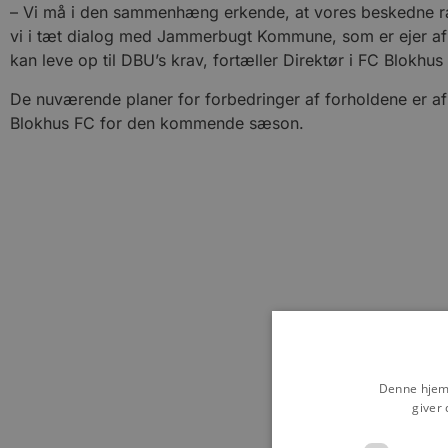
– Vi må i den sammenhæng erkende, at vores beskedne ramm
vi i tæt dialog med Jammerbugt Kommune, som er ejer af 
kan leve op til DBU’s krav, fortæller Direktør i FC Blokhus 
De nuværende planer for forbedringer af forholdene er af 
Blokhus FC for den kommende sæson.
Denne hjemm
giver 