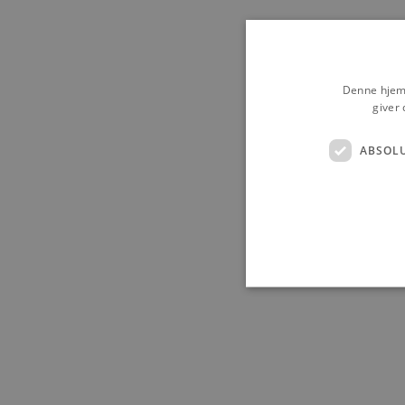
Denne hjemm
giver 
ABSOL
Absolut nødvendige cookies
kan ikke bruges korrekt ude