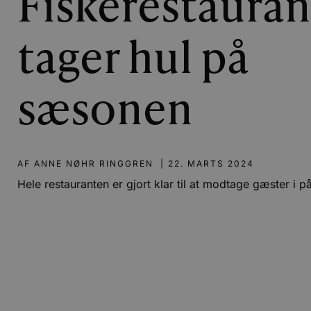
Fiskerestauran
tager hul på
sæsonen
AF
ANNE NØHR RINGGREN
|
22. MARTS 2024
Hele restauranten er gjort klar til at modtage gæster i p