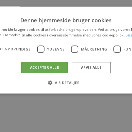
Denne hjemmeside bruger cookies
eside bruger cookies til at forbedre brugeroplevelsen. Ved at bruge vore
du samtykke til alle cookies i overensstemmelse med vores cookiepolitik.
Læs
UT NØDVENDIGE
YDEEVNE
MÅLRETNING
FUN
ACCEPTER ALLE
AFVIS ALLE
VIS DETALJER
Absolut nødvendige
Ydeevne
Målretning
Funktionalitet
 muliggør hjemmesidens grundlæggende funktionalitet såsom brugerlogin og kontoad
n de absolut nødvendige cookies.
Udbyder
/