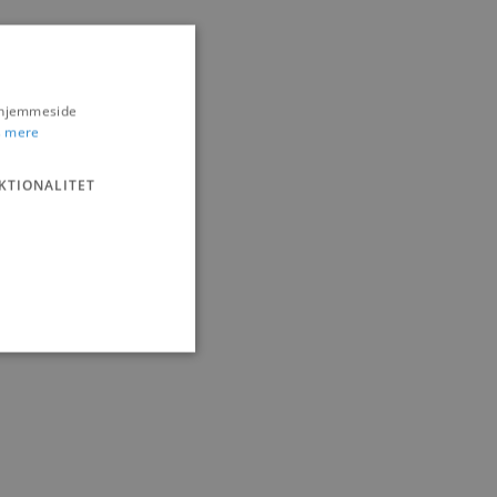
s hjemmeside
 mere
KTIONALITET
ministration. Hjemmesiden