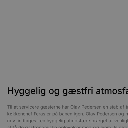
_gid
_gcl_au
Googl
.blok
_ga
Googl
__Secure-
.blok
ROLLOUT_TOKEN
pbid
pys_landing_page
now-
cowo
.blok
_fbp
_ga_PJR83J7HYC
.blok
pysTrafficSource
.blok
_gat_gtag_UA_74178830_1
YSC
Hyggelig og gæstfri atmos
VISITOR_INFO1_LIVE
Til at servicere gæsterne har Olav Pedersen en stab af t
køkkenchef Feras er på banen igen. Olav Pedersen og h
__Secure-YNID
m.v. indtages i en hyggelig atmosfære præget af venlig
at få de gastronomiske oplevelser med sig hjem, tilbyd