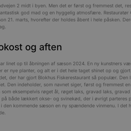
andvejen 2 midt i byen. Men det er først og fremmest det, re
fantastisk god mad og en hyggelig atmosfære. Restauratør O
 21. marts, hvorefter der holdes åbent i hele påsken. Dere
ag.
okost og aften
har linet op til åbningen af sæson 2024. En ny kunstners væ
r nye planter, og alt er i det hele taget shinet op og gjort
et, der har gjort Blokhus Fiskerestaurant så populær. Den
et. Den indeholder, som navnet siger, først og fremmest en
on som eksempelvis røget ål, røget laks, gravad laks, gravad
re på både lækkert okse- og svinekød, der i øvrigt parteres
re i den kommende sæson en ny spændende vinmenu. I det h
de.