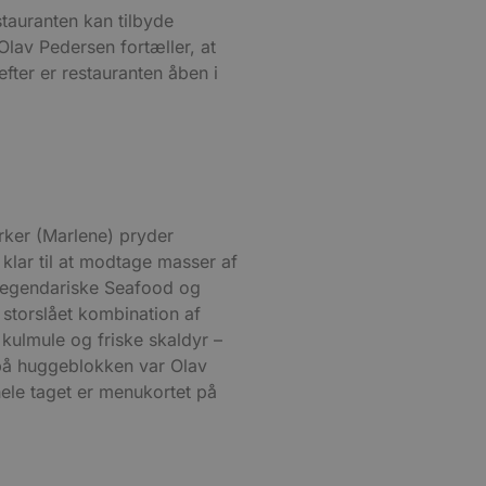
stauranten kan tilbyde
lav Pedersen fortæller, at
fter er restauranten åben i
rker (Marlene) pryder
 klar til at modtage masser af
 legendariske Seafood og
 storslået kombination af
 kulmule og friske skaldyr –
 på huggeblokken var Olav
ele taget er menukortet på