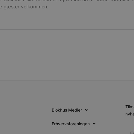
føre statistik over hjemmesidens brug. Præfikset __Se
nye gæster velkommen.
data kun overføres via en sikker og krypteret HTTPS-
Tilm
Blokhus Medier
nyhe
Erhvervsforeningen