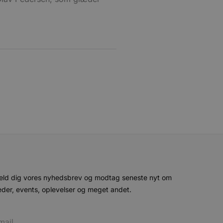
cure- sikrer, at cookiens
forbindelse.
eld dig vores nyhedsbrev og modtag seneste nyt om
der, events, oplevelser og meget andet.