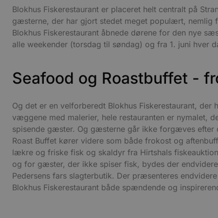
Blokhus Fiskerestaurant er placeret helt centralt på Str
gæsterne, der har gjort stedet meget populært, nemlig 
Blokhus Fiskerestaurant åbnede dørene for den nye sæson
alle weekender (torsdag til søndag) og fra 1. juni hver d
Seafood og Roastbuffet - fr
Og det er en velforberedt Blokhus Fiskerestaurant, der 
væggene med malerier, hele restauranten er nymalet, der e
spisende gæster. Og gæsterne går ikke forgæves efter d
Roast Buffet kører videre som både frokost og aftenbuff
lækre og friske fisk og skaldyr fra Hirtshals fiskeaukti
og for gæster, der ikke spiser fisk, bydes der endvide
Pedersens fars slagterbutik. Der præsenteres endvide
Blokhus Fiskerestaurant både spændende og inspireren