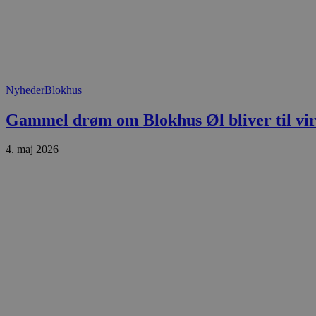
.blok
_fbp
_ga_PJR83J7HYC
.blok
pysTrafficSource
.blok
_gat_gtag_UA_74178830_1
YSC
Nyheder
Blokhus
Gammel drøm om Blokhus Øl bliver til vir
VISITOR_INFO1_LIVE
4. maj 2026
__Secure-YNID