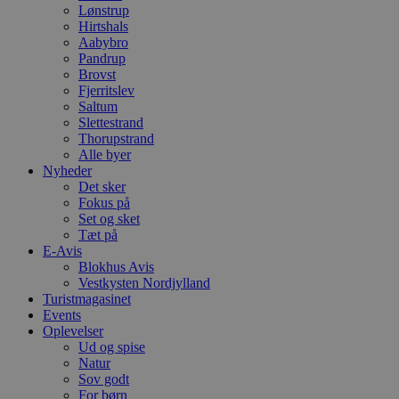
Lønstrup
Hirtshals
Aabybro
Pandrup
Brovst
Fjerritslev
Saltum
Slettestrand
Thorupstrand
Alle byer
Nyheder
Det sker
Fokus på
Set og sket
Tæt på
E-Avis
Blokhus Avis
Vestkysten Nordjylland
Turistmagasinet
Events
Oplevelser
Ud og spise
Natur
Sov godt
For børn