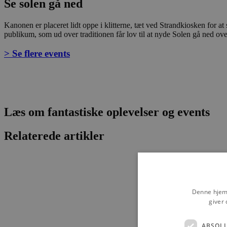
Se solen gå ned
Kanonen er placeret lidt oppe i klitterne, tæt ved Strandkiosken for a
publikum, som ud over traditionen får lov til at nyde Solen gå ned ove
> Se flere events
Læs om fantastiske oplevelser og events
Relaterede artikler
Denne hjemm
giver 
ABSOL