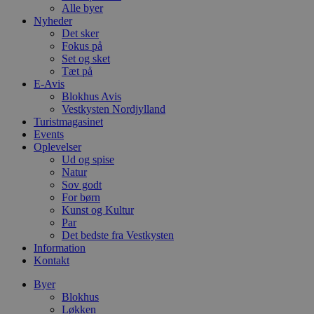
Alle byer
Nyheder
Det sker
Fokus på
Set og sket
Tæt på
E-Avis
Blokhus Avis
Vestkysten Nordjylland
Turistmagasinet
Events
Oplevelser
Ud og spise
Natur
Sov godt
For børn
Kunst og Kultur
Par
Det bedste fra Vestkysten
Information
Kontakt
Byer
Blokhus
Løkken