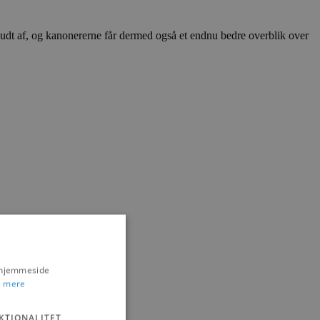
 skudt af, og kanonererne får dermed også et endnu bedre overblik over
s hjemmeside
 mere
KTIONALITET