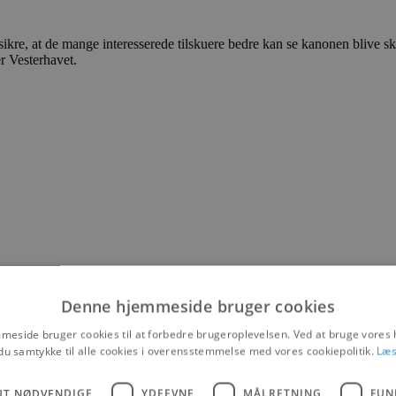
t sikre, at de mange interesserede tilskuere bedre kan se kanonen blive
r Vesterhavet.
Denne hjemmeside bruger cookies
eside bruger cookies til at forbedre brugeroplevelsen. Ved at bruge vore
du samtykke til alle cookies i overensstemmelse med vores cookiepolitik.
Læs
UT NØDVENDIGE
YDEEVNE
MÅLRETNING
FUN