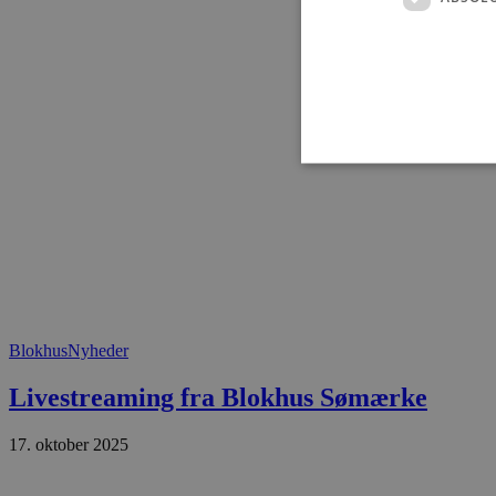
Absolut nødvendige cookies
kan ikke bruges korrekt ude
Navn
Blokhus
Nyheder
pys_session_limit
Livestreaming fra Blokhus Sømærke
PHPSESSID
17. oktober 2025