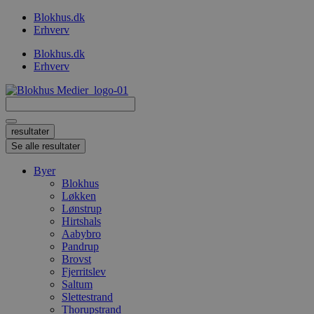
Videre
Blokhus.dk
til
Erhverv
indhold
Blokhus.dk
Erhverv
Search
...
resultater
Se alle resultater
Byer
Blokhus
Løkken
Lønstrup
Hirtshals
Aabybro
Pandrup
Brovst
Fjerritslev
Saltum
Slettestrand
Thorupstrand