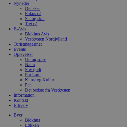
Nyheder
b
e
Det sker
a
Fokus på
S
Set og sket
c
Tæt på
f
k
E-Avis
Blokhus Avis
pys_start_session
.blokhus.dk
Session
D
Vestkysten Nordjylland
b
o
Turistmagasinet
b
Events
t
Oplevelser
d
Ud og spise
g
h
Natur
o
Sov godt
e
For børn
h
ti
Kunst og Kultur
Par
VISITOR_PRIVACY_METADATA
5 måneder
D
YouTube
Det bedste fra Vestkysten
4 uger
b
.youtube.com
Information
g
b
Kontakt
s
Erhverv
p
f
Byer
i
w
Blokhus
r
Løkken