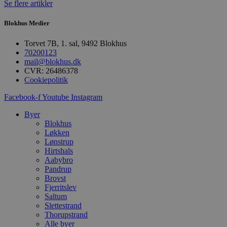
Se flere artikler
a
b
s
Blokhus Medier
e
i
d
Torvet 7B, 1. sal, 9492 Blokhus
o
70200123
v
mail@blokhus.dk
b
D
CVR: 26486378
e
Cookiepolitik
g
n
Facebook-f
Youtube
Instagram
h
b
s
Byer
w
Blokhus
e
Løkken
e
o
Lønstrup
l
Hirtshals
e
Aabybro
m
Pandrup
CookieScriptConsent
4 uger 2
D
CookieScript
Brovst
dage
b
blokhus.dk
Fjerritslev
C
Saltum
S
Slettestrand
t
h
Thorupstrand
p
Alle byer
s