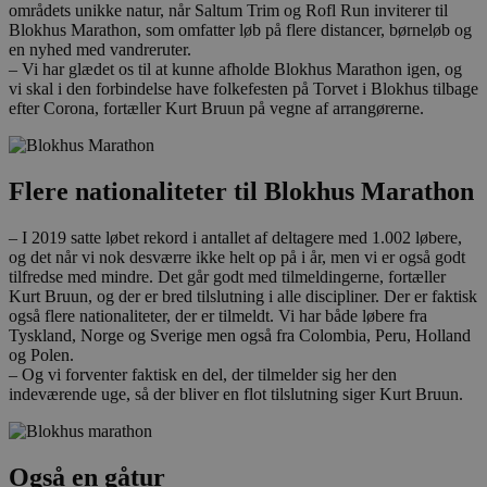
områdets unikke natur, når Saltum Trim og Rofl Run inviterer til
Blokhus Marathon, som omfatter løb på flere distancer, børneløb og
en nyhed med vandreruter.
– Vi har glædet os til at kunne afholde Blokhus Marathon igen, og
vi skal i den forbindelse have folkefesten på Torvet i Blokhus tilbage
efter Corona, fortæller Kurt Bruun på vegne af arrangørerne.
Flere nationaliteter til Blokhus Marathon
– I 2019 satte løbet rekord i antallet af deltagere med 1.002 løbere,
og det når vi nok desværre ikke helt op på i år, men vi er også godt
tilfredse med mindre. Det går godt med tilmeldingerne, fortæller
Kurt Bruun, og der er bred tilslutning i alle discipliner. Der er faktisk
også flere nationaliteter, der er tilmeldt. Vi har både løbere fra
Tyskland, Norge og Sverige men også fra Colombia, Peru, Holland
og Polen.
– Og vi forventer faktisk en del, der tilmelder sig her den
indeværende uge, så der bliver en flot tilslutning siger Kurt Bruun.
Også en gåtur