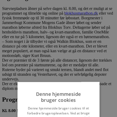
Stævnepladsen åbner på selve dagen kl. 8.00, og det er muligt at se
programmet og tilmelde sig online på
blokhusmarathon.dk
eller ved
fysisk fremmøde op til 30 minutter før løbsstart. Borgmester i
Jammerbugt Kommune Mogens Gade åbner løbet og sender
marathon løberne afsted fra Blokhus Torv. Deltagerne løber ud på
henholdsvis marathon, halv- og kvart-marathon, familie OneMile
eller en tur på 5 kilometer, ligesom der også er en børnemarathon.
– Som noget i år tilbyder vi også Walkin Blokhus, som er en
distance på otte kilometer, eller en kvart-marathon. Det er blevet
meget populært, at man også kan vælge at gå en distance ved et
motionsløb, siger Kurt Bruun.
Der er præmier til de 3 første på alle distancer, ligesom der trækkes
lod om præmier på startnumrene, og der er medaljer til alle.
Ruterne byder på varieret og smukt terræn, blandt andet med flot
udsigt til stranden og Vesterhavet, og der er selvfølgelig depoter
undervejs.
Der er elektronisk tidtagning, og efter løbet kan man downloade et
diplom med sin egen tid og placering.
Denne hjemmeside
Program Blokhus Marathon 2022
bruger cookies
Denne hjemmeside bruger cookies til at
Kl. 8.00
Stævnepladsen åbner
forbedre brugeroplevelsen. Ved at bruge