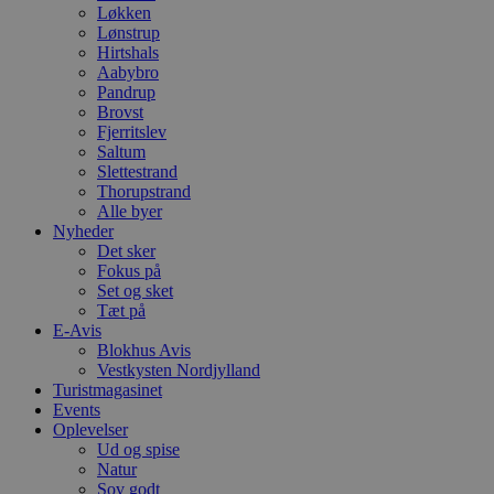
Løkken
Lønstrup
Hirtshals
Aabybro
Pandrup
Brovst
Fjerritslev
Saltum
Slettestrand
Thorupstrand
Alle byer
Nyheder
Det sker
Fokus på
Set og sket
Tæt på
E-Avis
Blokhus Avis
Vestkysten Nordjylland
Turistmagasinet
Events
Oplevelser
Ud og spise
Natur
Sov godt