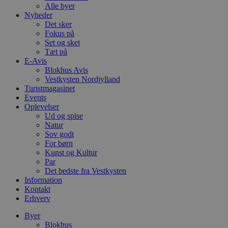
Alle byer
Nyheder
Det sker
Fokus på
Set og sket
Tæt på
E-Avis
Blokhus Avis
Vestkysten Nordjylland
Turistmagasinet
Events
Oplevelser
Ud og spise
Natur
Sov godt
For børn
Kunst og Kultur
Par
Det bedste fra Vestkysten
Information
Kontakt
Erhverv
Byer
Blokhus