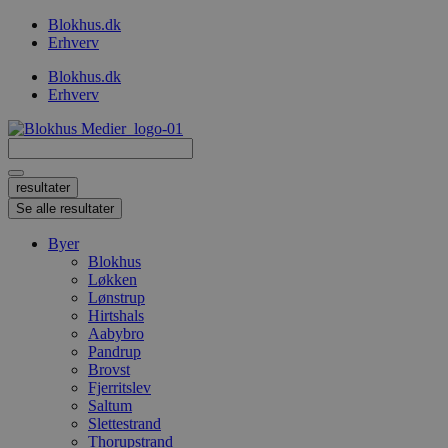
Videre
Blokhus.dk
til
Erhverv
indhold
Blokhus.dk
Erhverv
Search
...
resultater
Se alle resultater
Byer
Blokhus
Løkken
Lønstrup
Hirtshals
Aabybro
Pandrup
Brovst
Fjerritslev
Saltum
Slettestrand
Thorupstrand