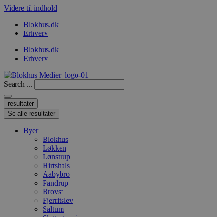
Videre til indhold
Blokhus.dk
Erhverv
Blokhus.dk
Erhverv
Search ...
resultater
Se alle resultater
Byer
Blokhus
Løkken
Lønstrup
Hirtshals
Aabybro
Pandrup
Brovst
Fjerritslev
Saltum