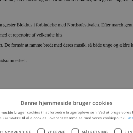
som gæster Blokhus i forbindelse med Nordsøfestivalen. Efter march ge
ed et repertoire af velkendte hits.
cert. De formår at ramme bredt med deres musik, så både unge og ældre 
 midsommerfest.
Denne hjemmeside bruger cookies
eside bruger cookies til at forbedre brugeroplevelsen. Ved at bruge vore
du samtykke til alle cookies i overensstemmelse med vores cookiepolitik.
Læs
UT NØDVENDIGE
YDEEVNE
MÅLRETNING
FUN