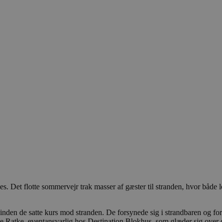
Det flotte sommervejr trak masser af gæster til stranden, hvor både loka
nden de satte kurs mod stranden. De forsynede sig i strandbaren og fordel
annie Ratke, eventansvarlig hos Destination Blokhus, som glæder sig over