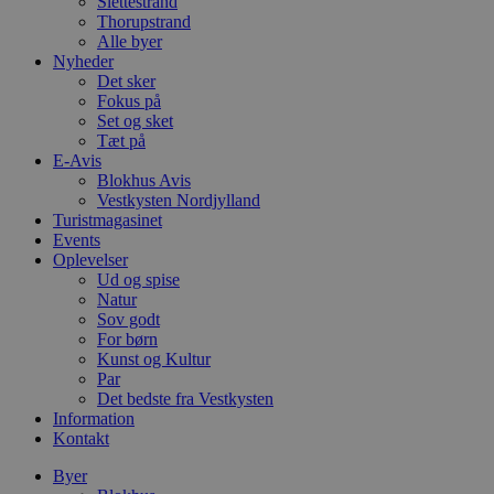
Slettestrand
Thorupstrand
Alle byer
Nyheder
Det sker
Fokus på
Set og sket
Tæt på
E-Avis
Blokhus Avis
Vestkysten Nordjylland
Turistmagasinet
Events
Oplevelser
Ud og spise
Natur
Sov godt
For børn
Kunst og Kultur
Par
Det bedste fra Vestkysten
Information
Kontakt
Byer