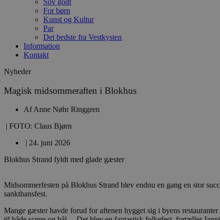
Sov godt
For børn
Kunst og Kultur
Par
Det bedste fra Vestkysten
Information
Kontakt
Nyheder
Magisk midsommeraften i Blokhus
Af
Anne Nøhr Ringgren
| FOTO: Claus Bjørn
|
24. juni 2026
Blokhus Strand fyldt med glade gæster
Midsommerfesten på Blokhus Strand blev endnu en gang en stor succes. 
sankthansfest.
Mange gæster havde forud for aftenen hygget sig i byens restauranter i
til både scene og bål. – Det blev en fantastisk folkefest, fortæller J