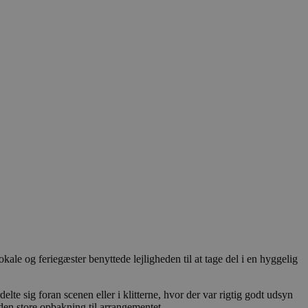
le og feriegæster benyttede lejligheden til at tage del i en hyggelig
te sig foran scenen eller i klitterne, hvor der var rigtig godt udsyn
 den store opbakning til arrangementet.