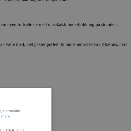
nnem byen fortsatte de med musikalsk underholdning på stranden.
kan være med. Det passer perfekt til midsommerfesten i Blokhus, hvor
s hjemmeside
 mere
KTIONALITET