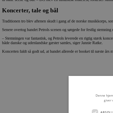
Koncerter, tale og bål
Traditionen tro blev aftenen skudt i gang af de norske musikkorps, 
Senere overtog bandet Petrols scenen og sørgede for festlig stemning m
– Stemningen var fantastisk, og Petrols leverede en rigtig stærk kon
både danske og udenlandske gæster samles, siger Jannie Ratke.
Koncerten faldt så godt ud, at bandet allerede er booket til næste års
Denne hjemm
giver 
ABSOL