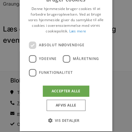
Graungaard
Denne hjemmeside bruger cookies til at
forbedre brugeroplevelsen. Ved at bruge
vores hjemmeside giver du samtykke til alle
cookies i overensstemmelse med vores
Læs om fantastiske oplevelser og
cookiepolitik.
Læs mere
events
ABSOLUT NØDVENDIGE
YDEEVNE
MÅLRETNING
FUNKTIONALITET
Blokhus Medier
ACCEPTER ALLE
Torvet 7B, 1. sal, 9492 Blokhus
70200123
AFVIS ALLE
mail@blokhus.dk
VIS DETALJER
CVR: 26486378