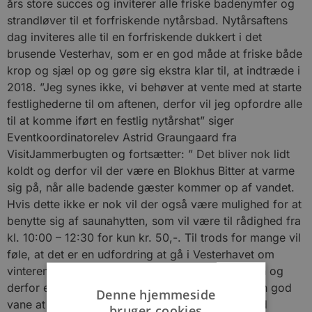
års store succes og inviterer alle friske badenymfer og
strandløver til et forfriskende nytårsbad. Nytårsaftens
dag inviteres alle til en forfriskende dukkert i det
brusende Vesterhav, som er en god måde at friske både
krop og sjæl op og gøre sig ekstra klar til, at indtræde i
2018. ”Jeg synes ikke, vi behøver at vente med at starte
festlighederne til om aftenen, derfor vil jeg opfordre alle
til at komme iført en festlig nytårshat” siger
Eventkoordinatorelev Astrid Graungaard fra
VisitJammerbugten og fortsætter: ” Det bliver nok lidt
koldt og derfor vil der være en Blokhus Bitter at varme
sig på, når alle badende gæster kommer op af vandet.
Hvis dette ikke er nok vil der også være mulighed for at
benytte sig af saunahytten, som vil være til rådighed fra
kl. 10:00 – 12:30 for kun kr. 50,-. Til trods for mange vil
føle, at det er en udfordring at gå i Vesterhavet om
vinteren, så er det også utrolig sundt for kroppen og
derfor en sund måde at slutte året af med eller en god
Denne hjemmeside
vane at tage med ind i det nye år”, afslutter Astrid
bruger cookies