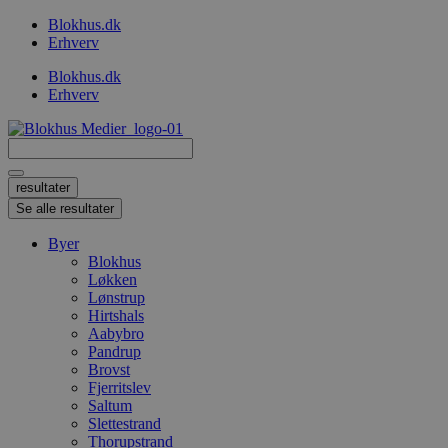
Videre
Blokhus.dk
til
Erhverv
indhold
Blokhus.dk
Erhverv
Search
...
resultater
Se alle resultater
Byer
Blokhus
Løkken
Lønstrup
Hirtshals
Aabybro
Pandrup
Brovst
Fjerritslev
Saltum
Slettestrand
Thorupstrand