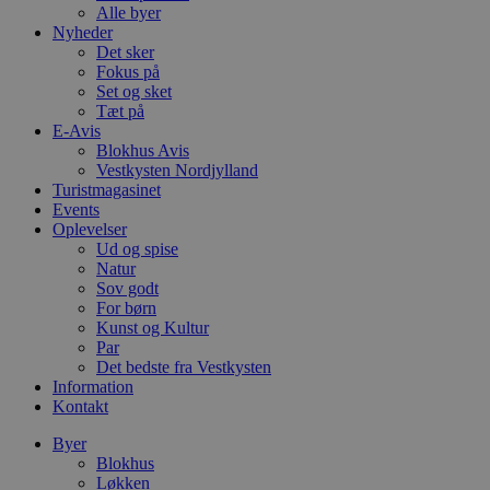
Alle byer
Nyheder
Det sker
Fokus på
Set og sket
Tæt på
E-Avis
Blokhus Avis
Vestkysten Nordjylland
Turistmagasinet
Events
Oplevelser
Ud og spise
Natur
Sov godt
For børn
Kunst og Kultur
Par
Det bedste fra Vestkysten
Information
Kontakt
Byer
Blokhus
Løkken