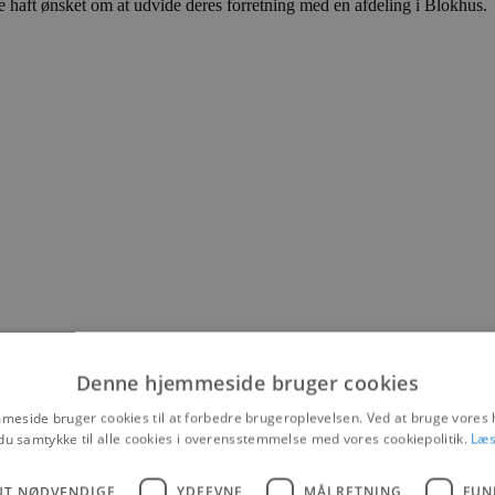
haft ønsket om at udvide deres forretning med en afdeling i Blokhus.
Denne hjemmeside bruger cookies
eside bruger cookies til at forbedre brugeroplevelsen. Ved at bruge vore
du samtykke til alle cookies i overensstemmelse med vores cookiepolitik.
Læs
UT NØDVENDIGE
YDEEVNE
MÅLRETNING
FUN