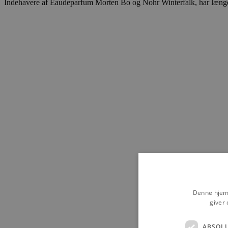
Indehavere af Eaudeparfum Morten Bo og Nohr Winterfalk, har længe 
Denne hjemm
giver 
ABSOL