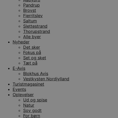
Pandrup
Brovst
Fjerritslev
Saltum
Slettestrand
Thorupstrand
Alle byer
Nyheder
Det sker
Fokus på
Set og sket
Tæt på
E-Avis
Blokhus Avis
Vestkysten Nordjylland
Turistmagasinet
Events
Oplevelser
Ud og spise
Natur
Sov godt
For børn