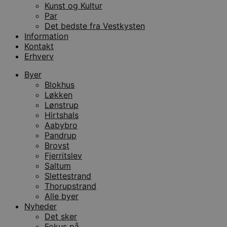
Kunst og Kultur
Par
Det bedste fra Vestkysten
Information
Kontakt
Erhverv
Byer
Blokhus
Løkken
Lønstrup
Hirtshals
Aabybro
Pandrup
Brovst
Fjerritslev
Saltum
Slettestrand
Thorupstrand
Alle byer
Nyheder
Det sker
Fokus på