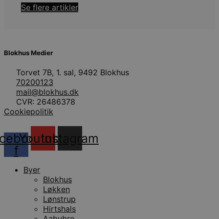
Se flere artikler
Blokhus Medier
Torvet 7B, 1. sal, 9492 Blokhus
70200123
mail@blokhus.dk
CVR: 26486378
Cookiepolitik
cebook-
Youtube
Instagram
f
Byer
Blokhus
Løkken
Lønstrup
Hirtshals
Aabybro