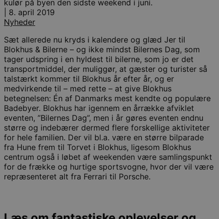
kulør på byen den sidste weekend i juni.
|
8. april 2019
Nyheder
Sæt allerede nu kryds i kalendere og glæd Jer til
Blokhus & Bilerne – og ikke mindst Bilernes Dag, som
tager udspring i en hyldest til bilerne, som jo er det
transportmiddel, der muliggør, at gæster og turister så
talstærkt kommer til Blokhus år efter år, og er
medvirkende til – med rette – at give Blokhus
betegnelsen: Én af Danmarks mest kendte og populære
Badebyer. Blokhus har igennem en årrække afviklet
eventen, ”Bilernes Dag”, men i år gøres eventen endnu
større og indebærer dermed flere forskellige aktiviteter
for hele familien. Der vil bl.a. være en større bilparade
fra Hune frem til Torvet i Blokhus, ligesom Blokhus
centrum også i løbet af weekenden være samlingspunkt
for de frække og hurtige sportsvogne, hvor der vil være
repræsenteret alt fra Ferrari til Porsche.
Læs om fantastiske oplevelser og