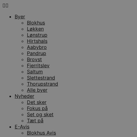
Byer
Blokhus
Løkken
Lønstrup
Hirtshals
Aabybro
Pandrup
Brovst
Fjerritslev
Saltum
Slettestrand
Thorupstrand
Alle byer
Nyheder
Det sker
Fokus på
Set og sket
Tæt på
E-Avis
Blokhus Avis