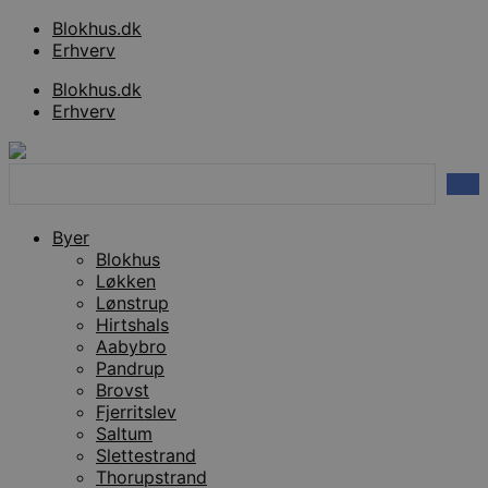
Videre
Blokhus.dk
til
Erhverv
indhold
Blokhus.dk
Erhverv
Search
...
Byer
Blokhus
Løkken
Lønstrup
Hirtshals
Aabybro
Pandrup
Brovst
Fjerritslev
Saltum
Slettestrand
Thorupstrand