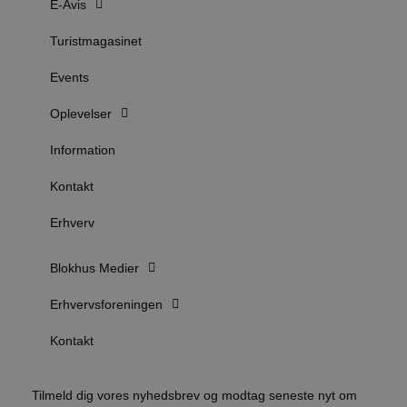
E-Avis
b
u
s
Turistmagasinet
s
i
g
Events
d
f
h
Oplevelser
y
f
m
Information
t
Kontakt
PHPSESSID
Session
C
PHP.net
g
blokhus.dk
a
Erhverv
b
s
e
i
Blokhus Medier
d
o
v
Erhvervsforeningen
b
D
Kontakt
e
g
n
h
b
Tilmeld dig vores nyhedsbrev og modtag seneste nyt om
s