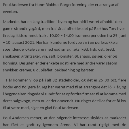
Poul Andersen fra Hune-Blokhus Borgerforening, der er arrangør af
eventen.
Markedet har en lang tradition i byen og har hidtil været afholdt i den
gamle strandingsgård, men fra i år af afholdes det på Blokhus Torv hver
tirsdag i tidsrummet fra kl. 10.00 – 14.00 i sommerperioden fra 29. juni
– 10. august 2021. Her kan kunderne fordybe sig i en perlerække af
spændende lokale varer med god smag f.eks. kød, fisk, ost, brød,
småkager, grøntsager, vin, saft, blomster, øl, snaps, pølser, olier og
honning. Desuden er der enkelte udstillere med andre varer såsom
smykker, cremer, uld, pileflet, beklædning og børster.
– I år kommer vi op på i alt 32 stadeholder, og det er 25-30 pct. flere
boder end tidligere år. Jeg har været med til at arrangere det i 6-7 år, og
i begyndelsen ringede vi rundt for at opfordre firmaer til at komme med
deres salgsvogn, men nu er det omvendt. Nu ringer de til os for at få lov
til at være med, siger en glad Poul Andersen.
Poul Andersen mener, at den stigende interesse skyldes at markedet
har fået et godt ry igennem årene. Vi har ramt rigtigt med de