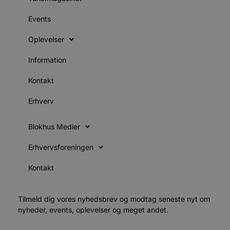
s
Events
b
e
a
Oplevelser
S
Information
f
k
Kontakt
pys_start_session
.blokhus.dk
Session
b
o
Erhverv
b
t
d
Blokhus Medier
o
e
Erhvervsforeningen
h
t
Kontakt
VISITOR_PRIVACY_METADATA
5 måneder
YouTube
4 uger
b
.youtube.com
b
Tilmeld dig vores nyhedsbrev og modtag seneste nyt om
nyheder, events, oplevelser og meget andet.
p
f
i