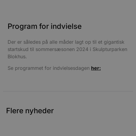
Absolut nødvendige
Ydeevne
Målretning
Funktionalitet
Absolut nødvendige cookies muliggør
Program for indvielse
hjemmesidens grundlæggende funktionalitet
såsom brugerlogin og kontoadministration.
Hjemmesiden kan ikke bruges korrekt uden de
Der er således på alle måder lagt op til et gigantisk
absolut nødvendige cookies.
startskud til sommersæsonen 2024 i Skulpturparken
Udbyder
/
Navn
Udløbsdato
B
Domæne
Blokhus.
pys_session_limit
.blokhus.dk
59 minutter
Se programmet for indvielsesdagen
her:
57
b
sekunder
b
b
u
s
s
i
g
d
Flere nyheder
f
f
m
t