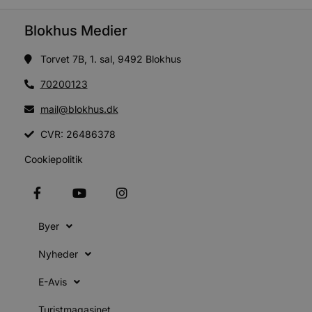
PHPSESSID
Session
PHP.net
g
blokhus.dk
Blokhus Medier
a
b
s
Torvet 7B, 1. sal, 9492 Blokhus
e
i
d
70200123
v
mail@blokhus.dk
b
D
e
CVR: 26486378
g
Cookiepolitik
b
s
e
e
o
Byer
l
e
m
Nyheder
CookieScriptConsent
4 uger 2
CookieScript
dage
b
blokhus.dk
E-Avis
C
S
t
Turistmagasinet