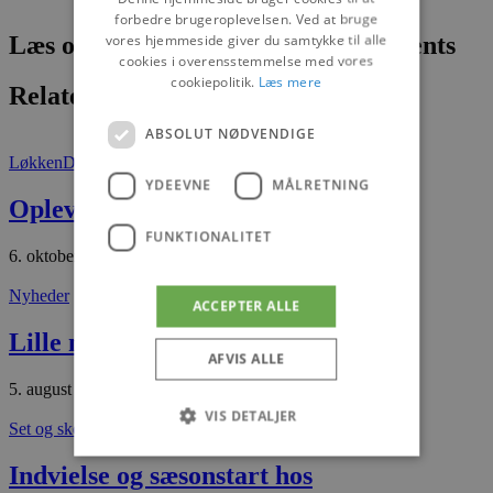
forbedre brugeroplevelsen. Ved at bruge
vores hjemmeside giver du samtykke til alle
Læs om fantastiske oplevelser og events
cookies i overensstemmelse med vores
cookiepolitik.
Læs mere
Relaterede artikler
ABSOLUT NØDVENDIGE
Løkken
Det sker
YDEEVNE
MÅLRETNING
Oplev Løkken i efterårsferien
FUNKTIONALITET
6. oktober 2025
Nyheder
ACCEPTER ALLE
Lille nyfødt sælunge
AFVIS ALLE
5. august 2026
VIS DETALJER
Set og sket
Nyheder
Indvielse og sæsonstart hos