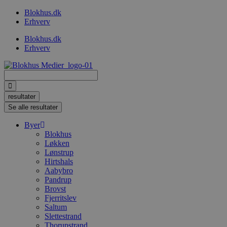
Videre
Blokhus.dk
til
Erhverv
indhold
Blokhus.dk
Erhverv
Search
...
resultater
Se alle resultater
Byer
Blokhus
Løkken
Lønstrup
Hirtshals
Aabybro
Pandrup
Brovst
Fjerritslev
Saltum
Slettestrand
Thorupstrand