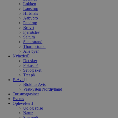
Løkken
Lønstrup
Hirtshals
Aabybro
Pandrup
Brovst
Fjerritslev
Saltum
Slettestrand
Thorupstrand
Alle byer
Nyheder
Det sker
Fokus på
Set og sket
Tæt på
E-Avis
Blokhus Avis
Vestkysten Nordjylland
Turistmagasinet
Events
Oplevelser
Ud og spise
Natur
Sov godt