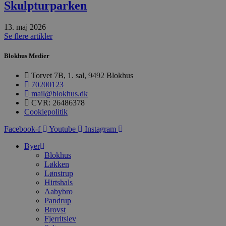
Skulpturparken
Absolut nødvendige
Ydeevne
Målretning
Funktionalitet
13. maj 2026
Se flere artikler
Absolut nødvendige cookies muliggør
hjemmesidens grundlæggende funktionalitet
såsom brugerlogin og kontoadministration.
Blokhus Medier
Hjemmesiden kan ikke bruges korrekt uden de
absolut nødvendige cookies.
Torvet 7B, 1. sal, 9492 Blokhus
Udbyder
/
70200123
Navn
Udløbsdato
B
Domæne
mail@blokhus.dk
CVR: 26486378
pys_session_limit
.blokhus.dk
59 minutter
D
Cookiepolitik
57
b
sekunder
b
m
Facebook-f
Youtube
Instagram
b
u
Byer
s
Blokhus
s
i
Løkken
g
Lønstrup
d
Hirtshals
f
h
Aabybro
y
Pandrup
f
Brovst
m
Fjerritslev
t