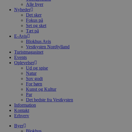
Alle byer
Nyheder
Det sker
Fokus på
Set og sket
Tæt på
E-Avis
Blokhus Avis
Vestkysten Nordjylland
Turistmagasinet
Events
Oplevelser
Ud og spise
Natur
Sov godt
For børn
Kunst og Kultur
Par
Det bedste fra Vestkysten
Information
Kontakt
Erhverv
Byer
Blokhus