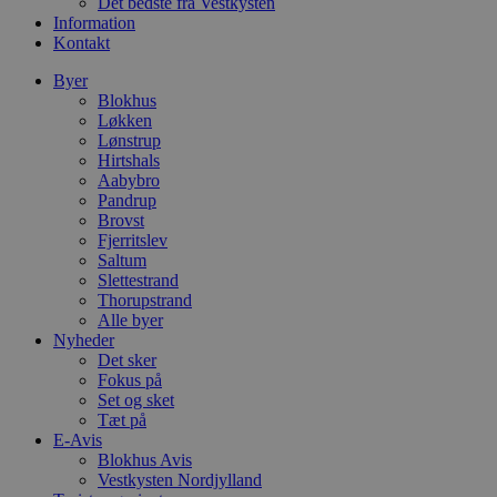
Det bedste fra Vestkysten
Information
Kontakt
Byer
Blokhus
Løkken
Lønstrup
Hirtshals
Aabybro
Pandrup
Brovst
Fjerritslev
Saltum
Slettestrand
Thorupstrand
Alle byer
Nyheder
Det sker
Fokus på
Set og sket
Tæt på
E-Avis
Blokhus Avis
Vestkysten Nordjylland