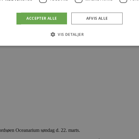
ACCEPTER ALLE
AFVIS ALLE
VIS DETALJER
Absolut nødvendige
Ydeevne
Målretning
Funktionalitet
 muliggør hjemmesidens grundlæggende funktionalitet såsom brugerlogin og kontoad
n de absolut nødvendige cookies.
Udbyder
/
Udløbsdato
Beskrivelse
Domæne
.blokhus.dk
59 minutter
Denne cookie bruges til at begrænse, hvor mang
57
udløse visse server-sidefunktioner inden for en 
sekunder
at forbedre hjemmesidens ydeevne og forhindre 
Session
Cookie genereret af applikationer baseret på PHP
PHP.net
generel identifikator, der bruges til at opretholde
blokhus.dk
brugersessioner. Det er normalt et tilfældigt g
det bruges kan være specifikt for webstedet, me
Nordsøen Oceanarium søndag d. 22. marts.
opretholde en logget status for en bruger mellem