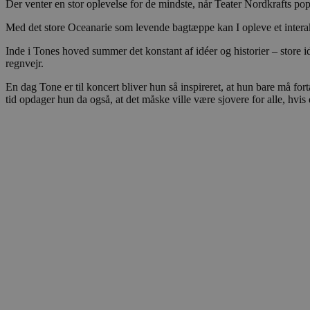
Der venter en stor oplevelse for de mindste, når Teater Nordkrafts p
CookieScriptConsent
Med det store Oceanarie som levende bagtæppe kan I opleve et interakti
pys_start_session
Inde i Tones hoved summer det konstant af idéer og historier – store idé
regnvejr.
VISITOR_PRIVACY_METAD
En dag Tone er til koncert bliver hun så inspireret, at hun bare må f
tid opdager hun da også, at det måske ville være sjovere for alle, hvis
Udbyder
Navn
Domæne
Udby
Navn
Navn
Dom
pys_first_visit
.blokhus.
_gid
_gcl_au
Googl
.blok
_ga
Googl
__Secure-
.blok
ROLLOUT_TOKEN
pbid
pys_landing_page
now-
cowo