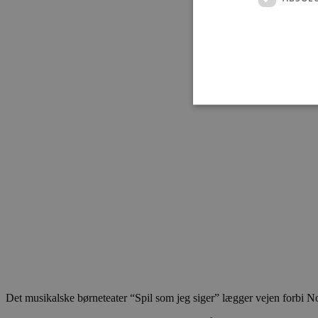
Absolut nødvendige cookies
kan ikke bruges korrekt ude
Navn
pys_session_limit
PHPSESSID
Det musikalske børneteater “Spil som jeg siger” lægger vejen forbi 