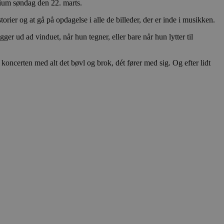
rium søndag den 22. marts.
ten til at huske
nødvendigt, at Cookie-
ier og at gå på opdagelse i alle de billeder, der er inde i musikken.
 session tilstand, mens de
ger ud ad vinduet, når hun tegner, eller bare når hun lytter til
eller data poster huskes
ykke og privatlivsvalg for
oncerten med alt det bøvl og brok, dét fører med sig. Og efter lidt
r data på den besøgendes
e af personlige oplysninger
et i fremtidige sessioner.
esøgte hjemmesiden for at
g opdaterer en unik værdi
r oplysninger om, hvordan
ninger.
, som slutbrugeren måtte
- som er en væsentlig
ndtere eksperimenter, A/B-
jeneste. Denne cookie
rollouts"). Cookien sikrer,
tilfældigt genereret
 en testperiode, så
modning på et websted og
e pludselig ændrer sig,
ende og sessioner, der
lander på, når du besøger
agner.
eroplevelser eller sporing