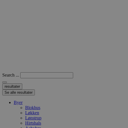
Search ...
resultater
Se alle resultater
Byer
Blokhus
Løkken
Lønstrup
Hirtshals