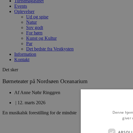
Turistmagasinet
Events
Oplevelser
Ud og spise
Natur
Sov godt
For børn
Kunst og Kultur
Par
Det bedste fra Vestkysten
Information
Kontakt
Det sker
Børneteater på Nordsøen Oceanarium
Af
Anne Nøhr Ringgren
|
12. marts 2026
Denne hjemm
En musikalsk forestilling for de mindste
giver 
ABSOL