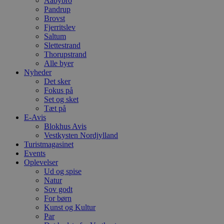
Aabybro
Pandrup
Brovst
Fjerritslev
Saltum
Slettestrand
Thorupstrand
Alle byer
Nyheder
Det sker
Fokus på
Set og sket
Tæt på
E-Avis
Blokhus Avis
Vestkysten Nordjylland
Turistmagasinet
Events
Oplevelser
Ud og spise
Natur
Sov godt
For børn
Kunst og Kultur
Par