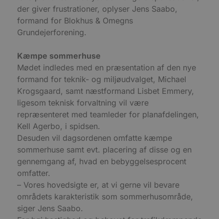
d
der giver frustrationer, oplyser Jens Saabo,
f
h
formand for Blokhus & Omegns
y
Grundejerforening.
f
m
t
Kæmpe sommerhuse
PHPSESSID
Session
C
PHP.net
Mødet indledes med en præsentation af den nye
g
blokhus.dk
a
formand for teknik- og miljøudvalget, Michael
b
s
Krogsgaard, samt næstformand Lisbet Emmery,
e
i
ligesom teknisk forvaltning vil være
d
repræsenteret med teamleder for planafdelingen,
o
v
Kell Agerbo, i spidsen.
b
D
Desuden vil dagsordenen omfatte kæmpe
e
sommerhuse samt evt. placering af disse og en
g
n
gennemgang af, hvad en bebyggelsesprocent
h
b
omfatter.
s
w
– Vores hovedsigte er, at vi gerne vil bevare
e
områdets karakteristik som sommerhusområde,
e
o
siger Jens Saabo.
l
e