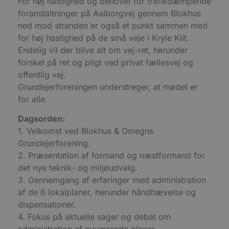
For høj hastighed og behovet for trafikdæmpende
m
foranstaltninger på Aalborgvej gennem Blokhus
CookieScriptConsent
4 uger 2
D
CookieScript
ned mod stranden er også et punkt sammen med
dage
b
blokhus.dk
C
for høj hastighed på de små veje i Kryle Klit.
S
Endelig vil der blive alt om vej-ret, herunder
t
h
forskel på ret og pligt ved privat fællesvej og
p
s
offentlig vej.
b
e
Grundejerforeningen understreger, at mødet er
a
for alle.
S
c
f
Dagsorden:
k
1. Velkomst ved Blokhus & Omegns
pys_start_session
.blokhus.dk
Session
D
Grundejerforening.
b
o
2. Præsentation af formand og næstformand for
b
t
det nye teknik- og miljøudvalg.
d
g
3. Gennemgang af erfaringer med administration
h
af de 6 lokalplaner, herunder håndhævelse og
o
e
dispensationer.
h
ti
4. Fokus på aktuelle sager og debat om
administration af nuværende planer.
VISITOR_PRIVACY_METADATA
5 måneder
D