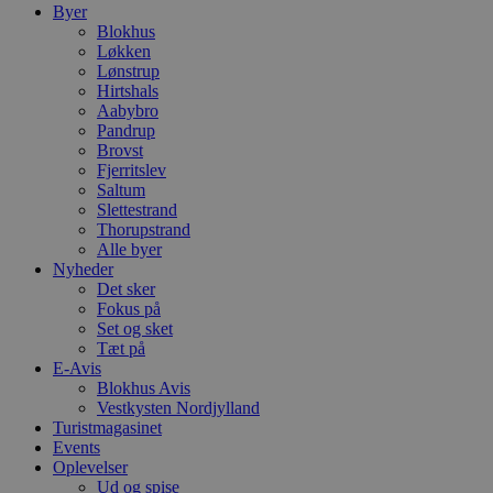
v
Byer
b
Blokhus
D
e
Løkken
g
Lønstrup
n
Hirtshals
h
Aabybro
b
s
Pandrup
w
Brovst
e
Fjerritslev
e
o
Saltum
l
Slettestrand
e
Thorupstrand
m
Alle byer
CookieScriptConsent
4 uger 2
D
CookieScript
Nyheder
dage
b
blokhus.dk
Det sker
C
Fokus på
S
t
Set og sket
h
Tæt på
p
E-Avis
s
Blokhus Avis
b
e
Vestkysten Nordjylland
a
Turistmagasinet
S
Events
c
f
Oplevelser
k
Ud og spise