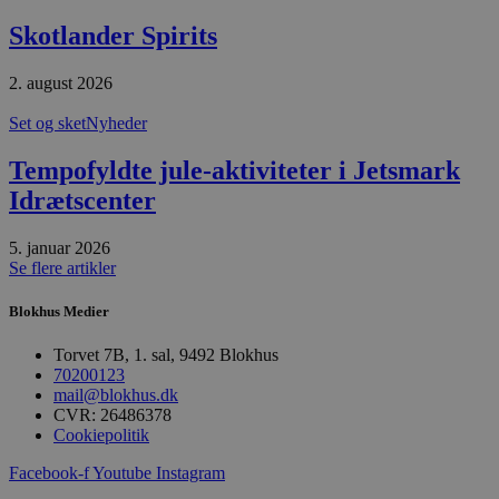
Udbyder
/
Skotlander Spirits
Navn
Udløbsdato
B
Domæne
pys_session_limit
.blokhus.dk
59 minutter
D
2. august 2026
57
b
sekunder
b
Set og sket
Nyheder
m
b
u
Tempofyldte jule-aktiviteter i Jetsmark
s
s
Idrætscenter
i
g
d
5. januar 2026
f
h
Se flere artikler
y
f
Blokhus Medier
m
t
Torvet 7B, 1. sal, 9492 Blokhus
PHPSESSID
Session
C
PHP.net
70200123
g
blokhus.dk
a
mail@blokhus.dk
b
CVR: 26486378
s
Cookiepolitik
e
i
d
Facebook-f
Youtube
Instagram
o