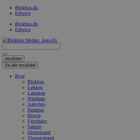
Videre
Blokhus.dk
til
Erhverv
indhold
Blokhus.dk
Erhverv
Search
...
resultater
Se alle resultater
Byer
Blokhus
Løkken
Lønstrup
Hirtshals
Aabybro
Pandrup
Brovst
Fjerritslev
Saltum
Slettestrand
Thorupstrand