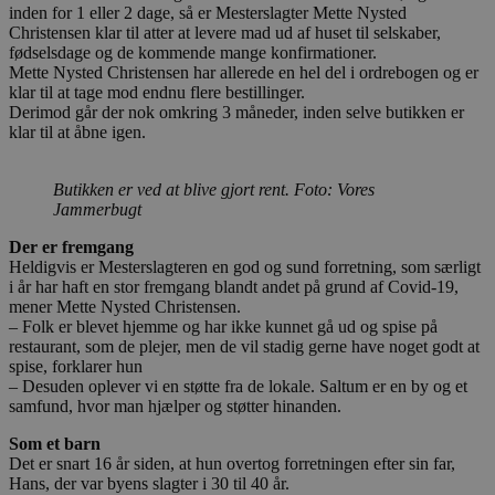
inden for 1 eller 2 dage, så er Mesterslagter Mette Nysted
Christensen klar til atter at levere mad ud af huset til selskaber,
fødselsdage og de kommende mange konfirmationer.
Mette Nysted Christensen har allerede en hel del i ordrebogen og er
klar til at tage mod endnu flere bestillinger.
Derimod går der nok omkring 3 måneder, inden selve butikken er
klar til at åbne igen.
Butikken er ved at blive gjort rent. Foto: Vores
Jammerbugt
Der er fremgang
Heldigvis er Mesterslagteren en god og sund forretning, som særligt
i år har haft en stor fremgang blandt andet på grund af Covid-19,
mener Mette Nysted Christensen.
– Folk er blevet hjemme og har ikke kunnet gå ud og spise på
restaurant, som de plejer, men de vil stadig gerne have noget godt at
spise, forklarer hun
– Desuden oplever vi en støtte fra de lokale. Saltum er en by og et
samfund, hvor man hjælper og støtter hinanden.
Som et barn
Det er snart 16 år siden, at hun overtog forretningen efter sin far,
Hans, der var byens slagter i 30 til 40 år.