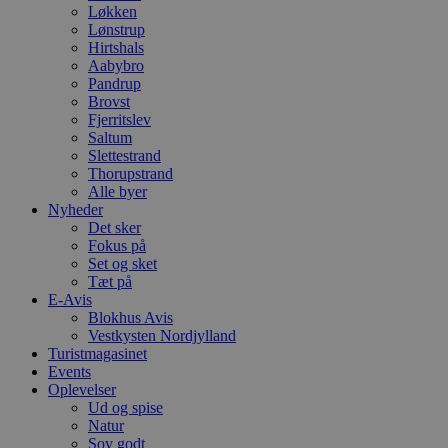
Løkken
Lønstrup
Hirtshals
Aabybro
Pandrup
Brovst
Fjerritslev
Saltum
Slettestrand
Thorupstrand
Alle byer
Nyheder
Det sker
Fokus på
Set og sket
Tæt på
E-Avis
Blokhus Avis
Vestkysten Nordjylland
Turistmagasinet
Events
Oplevelser
Ud og spise
Natur
Sov godt