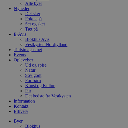
Alle byer
Nyheder
Det sker
Fokus på
Set og sket
Tæt på
E-Avis
Blokhus Avis
Vestkysten Nordjylland
Turistmagasinet
Events
Oplevelser
Ud og spise
Natur
Sov godt
For børn
Kunst og Kultur
Par
Det bedste fra Vestkysten
Information
Kontakt
Erhverv
Byer
Blokhus