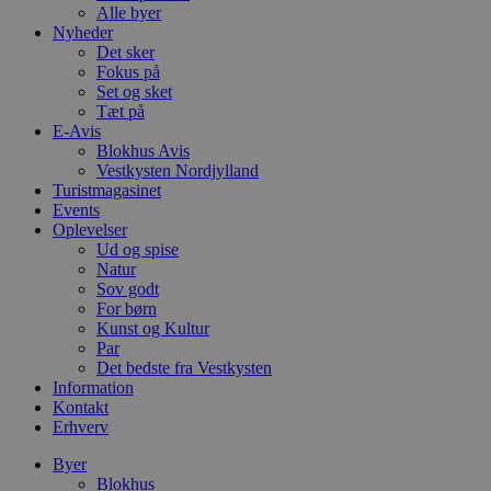
Alle byer
Nyheder
Det sker
Fokus på
Set og sket
Tæt på
E-Avis
Blokhus Avis
Vestkysten Nordjylland
Turistmagasinet
Events
Oplevelser
Ud og spise
Natur
Sov godt
For børn
Kunst og Kultur
Par
Det bedste fra Vestkysten
Information
Kontakt
Erhverv
Byer
Blokhus