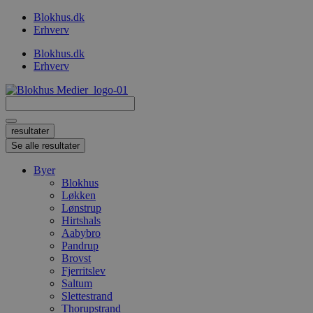
Videre
Blokhus.dk
til
Erhverv
indhold
Blokhus.dk
Erhverv
Search
...
resultater
Se alle resultater
Byer
Blokhus
Løkken
Lønstrup
Hirtshals
Aabybro
Pandrup
Brovst
Fjerritslev
Saltum
Slettestrand
Thorupstrand