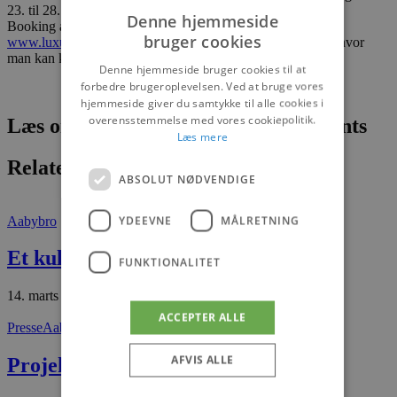
23. til 28. maj på Gl. Landevej 60 i Aabybro.
Denne hjemmeside
Booking af tid er påkrævet og foregår på
bruger cookies
www.luxux.onlinebooq.dk/
– dog er den 26. maj undtaget, hvor
man kan kigge forbi uden tidsbestilling i tidsrummet 11-16.
Denne hjemmeside bruger cookies til at
forbedre brugeroplevelsen. Ved at bruge vores
hjemmeside giver du samtykke til alle cookies i
overensstemmelse med vores cookiepolitik.
Læs om fantastiske oplevelser og events
Læs mere
Relaterede artikler
ABSOLUT NØDVENDIGE
YDEEVNE
MÅLRETNING
Aabybro
Et kultur- og borgerhus i Aabybro
FUNKTIONALITET
14. marts 2026
ACCEPTER ALLE
Presse
Aabybro
AFVIS ALLE
Projekt “Søparken i Aabybro”