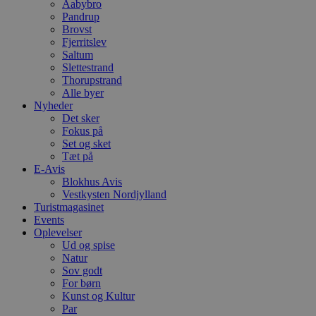
Aabybro
h
Pandrup
y
f
Brovst
m
Fjerritslev
t
Saltum
Slettestrand
PHPSESSID
Session
C
PHP.net
g
blokhus.dk
Thorupstrand
a
Alle byer
b
Nyheder
s
e
Det sker
i
Fokus på
d
Set og sket
o
Tæt på
v
b
E-Avis
D
Blokhus Avis
e
Vestkysten Nordjylland
g
n
Turistmagasinet
h
Events
b
Oplevelser
s
Ud og spise
w
e
Natur
e
Sov godt
o
For børn
l
e
Kunst og Kultur
m
Par