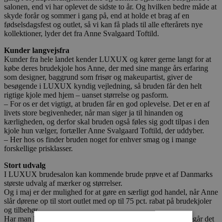
salonen, end vi har oplevet de sidste to år. Og hvilken bedre måde at
skyde forår og sommer i gang på, end at holde et brag af en
fødselsdagsfest og outlet, så vi kan få plads til alle efterårets nye
kollektioner, lyder det fra Anne Svalgaard Toftild.
Kunder langvejsfra
Kunder fra hele landet kender LUXUX og kører gerne langt for at
købe deres brudekjole hos Anne, der med sine mange års erfaring
som designer, baggrund som frisør og makeupartist, giver de
besøgende i LUXUX kyndig vejledning, så bruden får den helt
rigtige kjole med hjem – uanset størrelse og pasform.
– For os er det vigtigt, at bruden får en god oplevelse. Det er en af
livets store begivenheder, når man siger ja til hinanden og
kærligheden, og derfor skal bruden også føles sig godt tilpas i den
kjole hun vælger, fortæller Anne Svalgaard Toftild, der uddyber.
– Her hos os finder bruden noget for enhver smag og i mange
forskellige prisklasser.
Stort udvalg
I LUXUX brudesalon kan kommende brude prøve et af Danmarks
største udvalg af mærker og størrelser.
Og i maj er der mulighed for at gøre en særligt god handel, når Anne
slår dørene op til stort outlet med op til 75 pct. rabat på brudekjoler
og tilbehør.
Har man lyst til at kigge forbi til fødselsdag og outlet, så foregår det