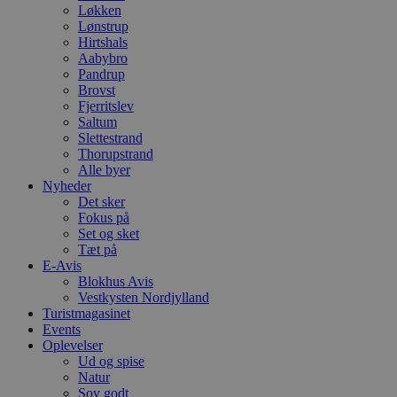
Løkken
Lønstrup
Hirtshals
Aabybro
Pandrup
Brovst
Fjerritslev
Saltum
Slettestrand
Thorupstrand
Alle byer
Nyheder
Det sker
Fokus på
Set og sket
Tæt på
E-Avis
Blokhus Avis
Vestkysten Nordjylland
Turistmagasinet
Events
Oplevelser
Ud og spise
Natur
Sov godt