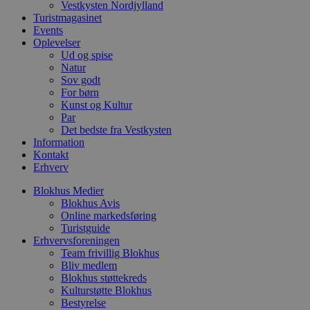
Vestkysten Nordjylland
b
Turistmagasinet
s
Events
p
f
Oplevelser
i
Ud og spise
w
Natur
r
p
Sov godt
b
For børn
s
Kunst og Kultur
f
Par
p
b
Det bedste fra Vestkysten
p
Information
o
Kontakt
i
d
Erhverv
p
b
Blokhus Medier
f
Blokhus Avis
s
Online markedsføring
Turistguide
Erhvervsforeningen
Team frivillig Blokhus
Bliv medlem
Udbyder
/
Navn
Udløbsdato
Beskrivelse
Blokhus støttekreds
Domæne
Udbyder
/
Navn
Udløbsdato
Beskrivelse
Kulturstøtte Blokhus
Domæne
pys_first_visit
.blokhus.dk
1 uge
Denne cookie
Udbyder
/
Bestyrelse
Navn
Udløbsdato
Beskr
bruges til at