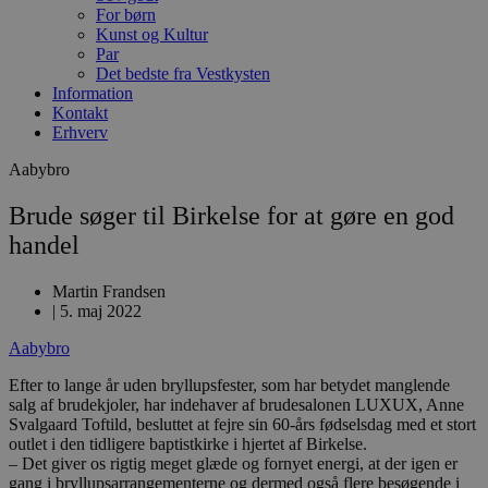
For børn
Kunst og Kultur
Par
Det bedste fra Vestkysten
Information
Kontakt
Erhverv
Aabybro
Brude søger til Birkelse for at gøre en god
handel
Martin Frandsen
|
5. maj 2022
Aabybro
Efter to lange år uden bryllupsfester, som har betydet manglende
salg af brudekjoler, har indehaver af brudesalonen LUXUX, Anne
Svalgaard Toftild, besluttet at fejre sin 60-års fødselsdag med et stort
outlet i den tidligere baptistkirke i hjertet af Birkelse.
– Det giver os rigtig meget glæde og fornyet energi, at der igen er
gang i bryllupsarrangementerne og dermed også flere besøgende i